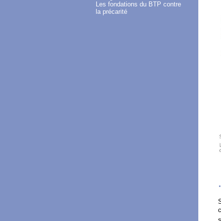
Les fondations du BTP contre
la précarité
S
c
s