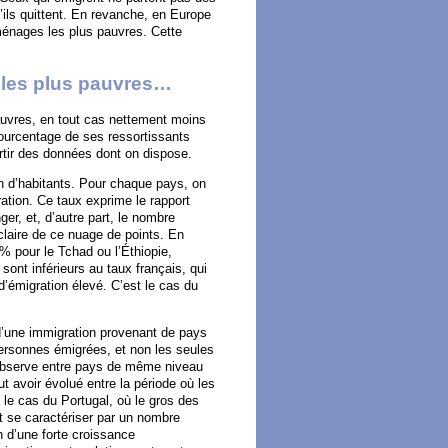
’ils quittent. En revanche, en Europe
ménages les plus pauvres. Cette
 les plus pauvres…
auvres, en tout cas nettement moins
ourcentage de ses ressortissants
partir des données dont on dispose.
on d’habitants. Pour chaque pays, on
ration. Ce taux exprime le rapport
er, et, d’autre part, le nombre
 claire de ce nuage de points. En
 % pour le Tchad ou l’Éthiopie,
sont inférieurs au taux français, qui
d’émigration élevé. C’est le cas du
d’une immigration provenant de pays
ersonnes émigrées, et non les seules
’observe entre pays de même niveau
avoir évolué entre la période où les
t le cas du Portugal, où le gros des
t se caractériser par un nombre
n d’une forte croissance