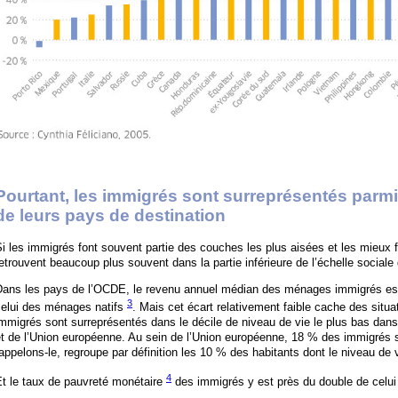
Pourtant, les immigrés sont surreprésentés parm
de leurs pays de destination
i les immigrés font souvent partie des couches les plus aisées et les mieux f
etrouvent beaucoup plus souvent dans la partie inférieure de l’échelle sociale
Dans les pays de l’OCDE, le revenu annuel médian des ménages immigrés est
3
celui des ménages natifs
. Mais cet écart relativement faible cache des situat
mmigrés sont surreprésentés dans le décile de niveau de vie le plus bas dans
t de l’Union européenne. Au sein de l’Union européenne, 18 % des immigrés se
appelons-le, regroupe par définition les 10 % des habitants dont le niveau de vi
4
Et le taux de pauvreté monétaire
des immigrés y est près du double de celui 