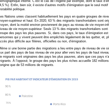
émographique interne. C’est le cas de l’Algérie par exemple, dont le taux d’é
4,5 %). Enfin, bien sûr, il existe d’autres motifs d’émigration que le seul moti
nstabilité politique.
es Nations unies classent habituellement les pays en quatre groupes de nivea
oyen-supérieur et haut. En 2020, 63 % des migrants transfrontaliers sont ori
oyen, dont la moitié environ proviennent de pays au niveau de vie moyen-infér
iveau de vie moyen-supérieur. Seuls 13 % des migrants transfrontaliers sont 
roupe des pays les plus pauvres. Si, dans ces pays, le taux d’émigration est p
ersonnes qui y vivent peuvent être empêchés légalement de les quitter, et, p
ccès plus difficile aux filières, officielles ou non, d’émigration.
ême si une bonne partie des migrations a lieu entre pays de niveau de vie sim
lux part des pays de bas niveau de vie pour aller vers les pays de haut niveau
e migrants sont originaires des pays les plus pauvres, alors que ces pays n’a
igrants. À l’opposé, le groupe des pays les plus riches accueille 182 millions
’origine que de 53 millions de migrants.