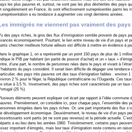
ays les plus pauvres et, surtout, ne sont pas les plus déshérités des pays qu
t singulièrement en France, ils sont effectivement surreprésentés parmi les 
urreprésentation a eu tendance à augmenter ces vingt dernières années.
Les immigrés ne viennent pas vraiment des pays
u des pays riches, le gros des flux d’immigration semble provenir de pays p
vancés économiquement. Pourtant, le lien entre niveau de vie d’un pays et p
artis chercher meilleure fortune ailleurs est difficile à mettre en évidence à 
ans le graphique 1, on a représenté par un point 150 pays de plus de 1 milli
ndique le PIB par habitant (en parité de pouvoir d’achat) et un « taux » d’émig
ntre, d’une part, le nombre de personnes nées dans le pays et vivant à l’étrang
’habitants du pays considéré. Il serait bien difficile de dégager une tendance
articulier, des pays très pauvres ont des taux d’émigration faibles : environ 1
nviron 2 % pour le Niger, la République centrafricaine ou l’Ouganda. Ces taux 
e situe à 3,5 %. Inversement, des pays riches sont caractérisés par un taux 
ortugal (25 %).
lusieurs éléments peuvent expliquer cet écart par rapport à l’idée commune 
pauvres. Premièrement, on considère ici, pour chaque pays, l’ensemble des p
personnes émigrées dans les pays riches. Or, une part importante des flux s
de développement économique. Deuxièmement, le niveau de vie d’un pays peut 
essortissants sont partis (et ne sont pas revenus) et la période actuelle. C’es
éparts a eu lieu dans les années 1960. Troisièmement, certains pays peuven
ssez important d’émigrés, mais leur taux d’émigration reste contenu en raiso