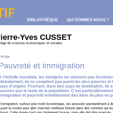
BIBLIOTHÈQUE
QUI SOMMES-NOUS ?
ierre-Yves CUSSET
régé de sciences économiques et sociales
Partage
Pauvreté et immigration
À l’échelle mondiale, les immigrés ne viennent pas forcéme
Globalement, ils ne comptent pas parmi les plus pauvres et l
pays d’origine. Pourtant, dans leur pays de destination, il
pauvres que le reste de la population. C’est particulièrement
immigration et pauvreté entretiennent des liens de plus en pl
L’immigration, surtout pour motif économique, est associée spontanément à 
uyant la misère pour aller chercher meilleure fortune dans des contrées qui leu
éussir. Cette image n’est pas totalement fausse, mais elle doit être nuancée