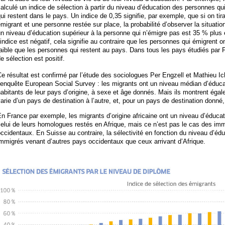
alculé un indice de sélection à partir du niveau d’éducation des personnes qu
ui restent dans le pays. Un indice de 0,35 signifie, par exemple, que si on ti
migrant et une personne restée sur place, la probabilité d’observer la situati
n niveau d’éducation supérieur à la personne qui n’émigre pas est 35 % plus é
’indice est négatif, cela signifie au contraire que les personnes qui émigrent o
aible que les personnes qui restent au pays. Dans tous les pays étudiés par Fé
e sélection est positif.
e résultat est confirmé par l’étude des sociologues Per Engzell et Mathieu I
’enquête European Social Survey : les migrants ont un niveau médian d’éduca
abitants de leur pays d’origine, à sexe et âge donnés. Mais ils montrent égal
arie d’un pays de destination à l’autre, et, pour un pays de destination donné, 
n France par exemple, les migrants d’origine africaine ont un niveau d’éduc
elui de leurs homologues restés en Afrique, mais ce n’est pas le cas des i
ccidentaux. En Suisse au contraire, la sélectivité en fonction du niveau d’éd
mmigrés venant d’autres pays occidentaux que ceux arrivant d’Afrique.