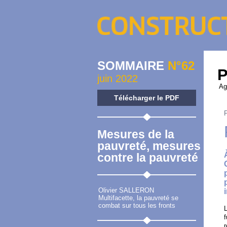
SOMMAIRE
N°62
P
juin 2022
Ag
Télécharger le PDF
Mesures de la
pauvreté, mesures
contre la pauvreté
Olivier SALLERON
Multifacette, la pauvreté se
combat sur tous les fronts
f
r