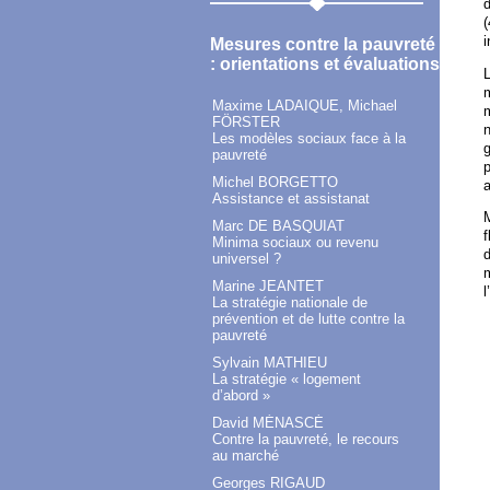
d
(
i
Mesures contre la pauvreté
: orientations et évaluations
L
m
Maxime LADAIQUE, Michael
m
FÖRSTER
n
Les modèles sociaux face à la
g
pauvreté
p
Michel BORGETTO
a
Assistance et assistanat
M
Marc DE BASQUIAT
f
Minima sociaux ou revenu
d
universel ?
m
Marine JEANTET
l
La stratégie nationale de
prévention et de lutte contre la
pauvreté
Sylvain MATHIEU
La stratégie « logement
d’abord »
David MÉNASCÉ
Contre la pauvreté, le recours
au marché
Georges RIGAUD