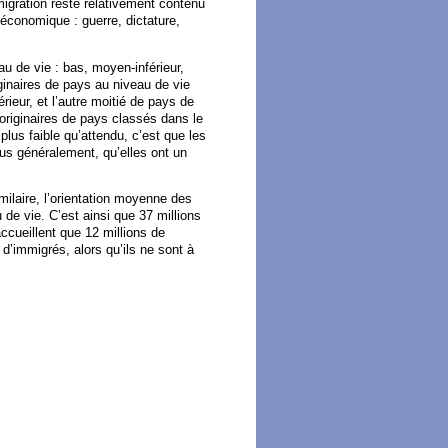
migration reste relativement contenu
f économique : guerre, dictature,
u de vie : bas, moyen-inférieur,
ginaires de pays au niveau de vie
ieur, et l’autre moitié de pays de
originaires de pays classés dans le
lus faible qu’attendu, c’est que les
lus généralement, qu’elles ont un
ilaire, l’orientation moyenne des
 de vie. C’est ainsi que 37 millions
ccueillent que 12 millions de
 d’immigrés, alors qu’ils ne sont à