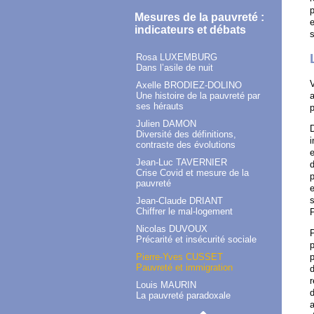
p
Mesures de la pauvreté :
e
indicateurs et débats
s
Rosa LUXEMBURG
Dans l’asile de nuit
V
Axelle BRODIEZ-DOLINO
Une histoire de la pauvreté par
a
ses hérauts
p
Julien DAMON
D
Diversité des définitions,
i
contraste des évolutions
e
Jean-Luc TAVERNIER
d
Crise Covid et mesure de la
p
pauvreté
e
s
Jean-Claude DRIANT
Chiffrer le mal-logement
P
Nicolas DUVOUX
P
Précarité et insécurité sociale
Pierre-Yves CUSSET
Pauvreté et immigration
r
Louis MAURIN
d
La pauvreté paradoxale
a