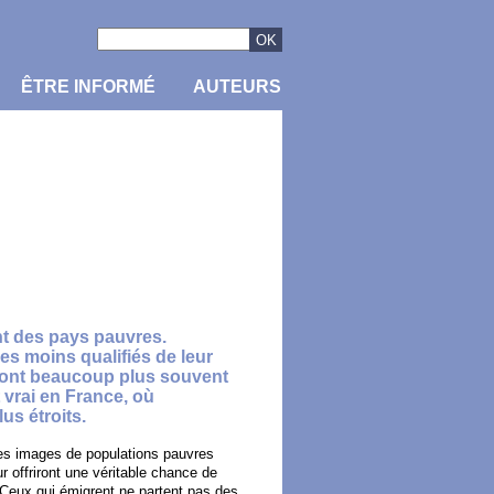
ÊTRE INFORMÉ
AUTEURS
nt des pays pauvres.
es moins qualifiés de leur
s sont beaucoup plus souvent
 vrai en France, où
us étroits.
des images de populations pauvres
r offriront une véritable chance de
. Ceux qui émigrent ne partent pas des