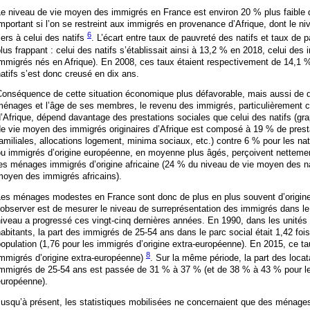
e niveau de vie moyen des immigrés en France est environ 20 % plus faible qu
mportant si l’on se restreint aux immigrés en provenance d’Afrique, dont le ni
6
iers à celui des natifs
. L’écart entre taux de pauvreté des natifs et taux de 
lus frappant : celui des natifs s’établissait ainsi à 13,2 % en 2018, celui de
mmigrés nés en Afrique). En 2008, ces taux étaient respectivement de 14,1 %
atifs s’est donc creusé en dix ans.
onséquence de cette situation économique plus défavorable, mais aussi de di
ménages et l’âge de ses membres, le revenu des immigrés, particulièrement 
’Afrique, dépend davantage des prestations sociales que celui des natifs (gra
e vie moyen des immigrés originaires d’Afrique est composé à 19 % de presta
amiliales, allocations logement, minima sociaux, etc.) contre 6 % pour les nat
u immigrés d’origine européenne, en moyenne plus âgés, perçoivent nettemen
es ménages immigrés d’origine africaine (24 % du niveau de vie moyen des na
moyen des immigrés africains).
Les ménages modestes en France sont donc de plus en plus souvent d’origine
’observer est de mesurer le niveau de surreprésentation des immigrés dans l
iveau a progressé ces vingt-cinq dernières années. En 1990, dans les unités
abitants, la part des immigrés de 25-54 ans dans le parc social était 1,42 fois
opulation (1,76 pour les immigrés d’origine extra-européenne). En 2015, ce ta
8
immigrés d’origine extra-européenne)
. Sur la même période, la part des locat
immigrés de 25-54 ans est passée de 31 % à 37 % (et de 38 % à 43 % pour les
européenne).
usqu’à présent, les statistiques mobilisées ne concernaient que des ménages 