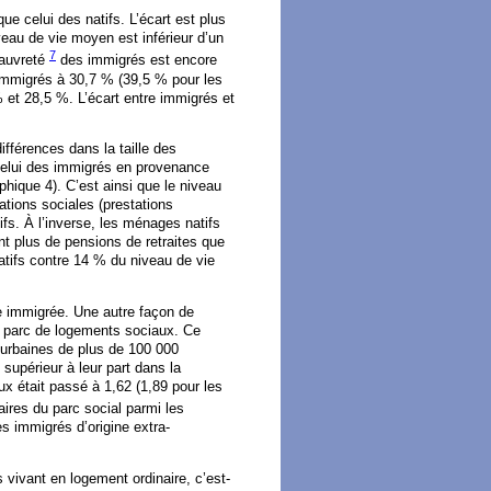
e celui des natifs. L’écart est plus
veau de vie moyen est inférieur d’un
7
pauvreté
des immigrés est encore
s immigrés à 30,7 % (39,5 % pour les
 et 28,5 %. L’écart entre immigrés et
fférences dans la taille des
celui des immigrés en provenance
phique 4). C’est ainsi que le niveau
tions sociales (prestations
ifs. À l’inverse, les ménages natifs
t plus de pensions de retraites que
tifs contre 14 % du niveau de vie
 immigrée. Une autre façon de
e parc de logements sociaux. Ce
 urbaines de plus de 100 000
 supérieur à leur part dans la
ux était passé à 1,62 (1,89 pour les
aires du parc social parmi les
 immigrés d’origine extra-
vivant en logement ordinaire, c’est-