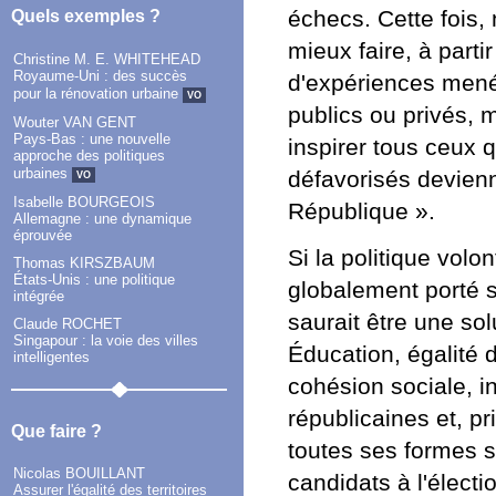
échecs. Cette fois, 
Quels exemples ?
mieux faire, à parti
Christine M. E. WHITEHEAD
Royaume-Uni : des succès
d'expériences mené
pour la rénovation urbaine
VO
publics ou privés, m
Wouter VAN GENT
Pays-Bas : une nouvelle
inspirer tous ceux 
approche des politiques
urbaines
défavorisés devienn
VO
Isabelle BOURGEOIS
République ».
Allemagne : une dynamique
éprouvée
Si la politique volo
Thomas KIRSZBAUM
États-Unis : une politique
globalement porté s
intégrée
saurait être une sol
Claude ROCHET
Singapour : la voie des villes
Éducation, égalité
intelligentes
cohésion sociale, i
républicaines et, pri
Que faire ?
toutes ses formes s
Nicolas BOUILLANT
candidats à l'électi
Assurer l'égalité des territoires