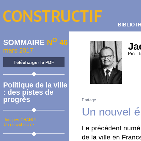
BIBLIOT
O
SOMMAIRE
N
46
Ja
mars 2017
Présid
Télécharger le PDF
Politique de la ville
: des pistes de
progrès
Partage
Un nouvel é
Jacques CHANUT
Un nouvel élan ?
Le précédent numé
de la ville en Franc