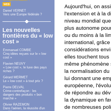
WEB
Aujourd'hui, on assi
Daniel VERNET
l'extension et à la 
Vers une Europe fédérale ?
niveau mondial que 
plus autonome pourr
Les nouvelles
ou du moins à la li
frontières du « low
cost »
international, grâce
considérations envi
Emmanuel COMBE
Cinq idées reçues sur le « low
elles touchent tous
cost »
même phénomène se 
Flavien NEUVY
« Low cost », le luxe des pays
la normalisation du 
riches ?
Gérard MERMET
lui donnant une em
Le « low cost » à tout prix ?
européenne, l'évolu
Pierre DELVAL
Crime-contrefaçon : les
de répondre au dév
dangers des produits « bon
marché »
la dynamique en fa
Olivier RAZEMON
de nombreuses poli
Dans l'aérien, la réussite d'un