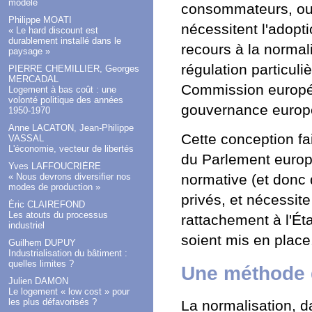
modèle
consommateurs, ou 
Philippe MOATI
nécessitent l'adopt
« Le hard discount est
durablement installé dans le
recours à la normal
paysage »
régulation particuli
PIERRE CHEMILLIER, Georges
MERCADAL
Commission europée
Logement à bas coût : une
volonté politique des années
gouvernance europ
1950-1970
Anne LACATON, Jean-Philippe
Cette conception fa
VASSAL
L'économie, vecteur de libertés
du Parlement europ
Yves LAFFOUCRIÈRE
« Nous devrons diversifier nos
normative (et donc 
modes de production »
privés, et nécessit
Éric CLAIREFOND
Les atouts du processus
rattachement à l'Ét
industriel
soient mis en place
Guilhem DUPUY
Industrialisation du bâtiment :
quelles limites ?
Une méthode 
Julien DAMON
Le logement « low cost » pour
les plus défavorisés ?
La normalisation, 