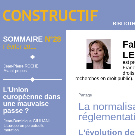
BIBLIOT
SOMMAIRE
N°28
Fa
Février 2011
L
est pr
Jean-Pierre ROCHE
Franc
Avant-propos
droits
recherches en droit public).
L'Union
Partage
européenne dans
une mauvaise
La normalisa
passe ?
réglementat
Jean-Dominique GIULIANI
L'Europe en perpétuelle
mutation
L'évolution d