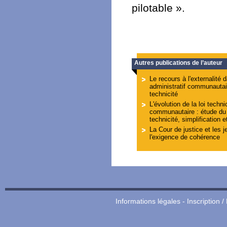
pilotable ».
Autres publications de l’auteur
Le recours à l'externalité
administratif communautair
technicité
L'évolution de la loi techni
communautaire : étude du 
technicité, simplification e
La Cour de justice et les j
l'exigence de cohérence
Informations légales
-
Inscription /