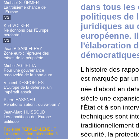
Michael STÜRMER
dans tous les
La troisième chance de
l'Europe
politiques de 
VO
juridiques au
Kurt VOLKER
Ne donnons pas l'Europe
européenne. Il
perdante !
VO
l'élaboration 
Jean PISANI-FERRY
démocratiques
Zone euro : l'épreuve des
crises de la périphérie
Michel AGLIETTA
L'histoire des rapp
Pour une gouvernance
renouvelée de la zone euro
est marquée par une 
Vincent DESPORTES
L'Europe de la défense, un
née d'abord en deho
impératif absolu
siècle une expansio
Pierre HASSNER
Renationalisation : où va-t-on ?
l'État et à son int
Jean-Marc HUISSOUD
techniques sont in
Les conditions de l'Europe
politique
traditionnellement
Fabienne PERALDI-LENEUF
sécurité, la protec
La normalisation, alternative à
la réglementation ?