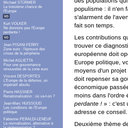
des populations qu
Michael STÜRMER
La troisième chance de
populisme : il n'en
l'Europe
s'alarment de l'ave
VO
Kurt VOLKER
fait son temps.
Ne donnons pas l'Europe
perdante !
Les contributions 
VO
trouver ce diagnost
Jean PISANI-FERRY
Zone euro : l'épreuve des
européenne doit opé
crises de la périphérie
Michel AGLIETTA
Europe politique, vo
Pour une gouvernance
renouvelée de la zone euro
moyens d'un projet 
Vincent DESPORTES
doit repenser sa go
L'Europe de la défense, un
impératif absolu
économique passée,
Pierre HASSNER
moins dans l'ordre
Renationalisation : où va-t-on ?
perdante !
» : c'est
Jean-Marc HUISSOUD
Les conditions de l'Europe
adresse ce conseil.
politique
Fabienne PERALDI-LENEUF
Deuxième thème de 
La normalisation, alternative à
la réglementation ?