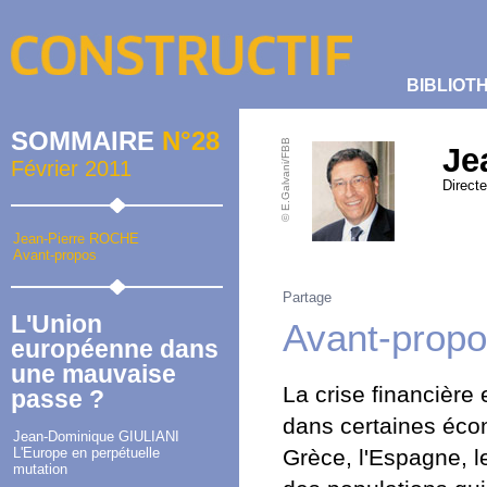
BIBLIOT
SOMMAIRE
N°28
© E.Galvani/FBB
Je
Février 2011
Directe
Jean-Pierre ROCHE
Avant-propos
Partage
L'Union
Avant-prop
européenne dans
une mauvaise
La crise financière 
passe ?
dans certaines écon
Jean-Dominique GIULIANI
L'Europe en perpétuelle
Grèce, l'Espagne, le
mutation