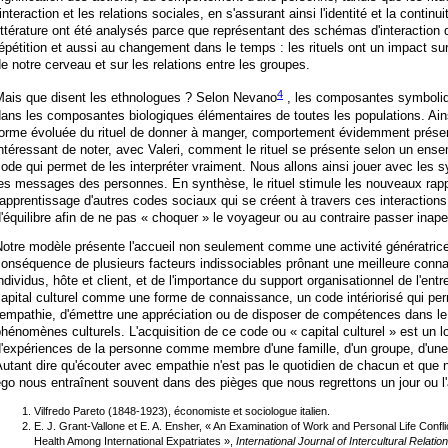
'interaction et les relations sociales, en s'assurant ainsi l'identité et la contin
ittérature ont été analysés parce que représentant des schémas d'interaction q
épétition et aussi au changement dans le temps : les rituels ont un impact sur
e notre cerveau et sur les relations entre les groupes.
4
Mais que disent les ethnologues ? Selon Nevano
, les composantes symboliqu
ans les composantes biologiques élémentaires de toutes les populations. Ains
forme évoluée du rituel de donner à manger, comportement évidemment présent
ntéressant de noter, avec Valeri, comment le rituel se présente selon un ense
ode qui permet de les interpréter vraiment. Nous allons ainsi jouer avec les s
es messages des personnes. En synthèse, le rituel stimule les nouveaux rapp
'apprentissage d'autres codes sociaux qui se créent à travers ces interactions. 
'équilibre afin de ne pas « choquer » le voyageur ou au contraire passer inape
Notre modèle présente l'accueil non seulement comme une activité génératri
onséquence de plusieurs facteurs indissociables prônant une meilleure conna
ndividus, hôte et client, et de l'importance du support organisationnel de l'en
apital culturel comme une forme de connaissance, un code intériorisé qui perm
'empathie, d'émettre une appréciation ou de disposer de compétences dans le
hénomènes culturels. L'acquisition de ce code ou « capital culturel » est un
'expériences de la personne comme membre d'une famille, d'un groupe, d'une f
utant dire qu'écouter avec empathie n'est pas le quotidien de chacun et que n
go nous entraînent souvent dans des pièges que nous regrettons un jour ou l'
Vilfredo Pareto (1848-1923), économiste et sociologue italien.
E. J. Grant-Vallone et E. A. Ensher, « An Examination of Work and Personal Life Conf
Health Among International Expatriates »,
International Journal of Intercultural Relatio