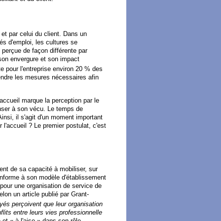
t et par celui du client. Dans un
és d'emploi, les cultures se
c perçue de façon différente par
e son envergure et son impact
te pour l'entreprise environ 20 % des
endre les mesures nécessaires afin
'accueil marque la perception par le
penser à son vécu. Le temps de
Ainsi, il s'agit d'un moment important
 l'accueil ? Le premier postulat, c'est
ment de sa capacité à mobiliser, sur
conforme à son modèle d'établissement
e pour une organisation de service de
elon un article publié par Grant-
yés perçoivent que leur organisation
flits entre leurs vies professionnelle
et « à l'aise » dans son rôle