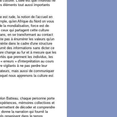
l culturel. L'idée est que l'individu ne
es éléments tout aussi importants
 est rude, la notion de l'accueil en
mple, qu'en Afrique du Nord on vous
e la mondialisation, force est de
e ceux qui partagent cette culture
s ans, en se transformant au contact
iste pas à énumérer les valeurs qu'un
érite dans le cadre d'une structure
urnit des informations sans dicter ce
lture change au fur et à mesure que les
bertés que prennent les individus, les
 erreurs » d'interprétation au cours
e vigilants à ne pas perdre leur
aborateurs, mais aussi de communiquer
lequel nous apprenons la culture est
 selon Batteau, chaque personne porte
 expériences, mémoires collectives et
 permettent de décoder et comprendre
onne la narration qui fournit la
uels organisent dans le temps