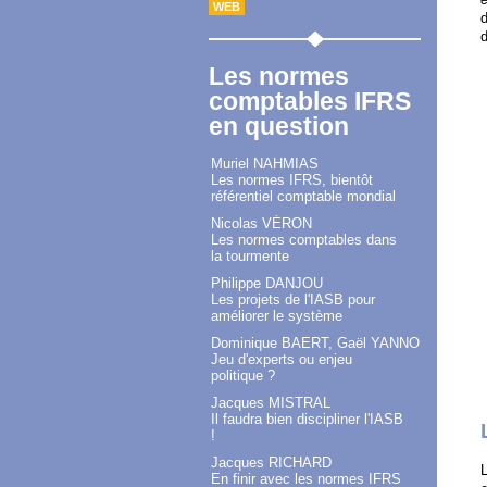
WEB
d
d
Les normes
comptables IFRS
en question
Muriel NAHMIAS
Les normes IFRS, bientôt
référentiel comptable mondial
Nicolas VÉRON
Les normes comptables dans
la tourmente
Philippe DANJOU
Les projets de l'IASB pour
améliorer le système
Dominique BAERT, Gaël YANNO
Jeu d'experts ou enjeu
politique ?
Jacques MISTRAL
Il faudra bien discipliner l'IASB
!
Jacques RICHARD
L
En finir avec les normes IFRS