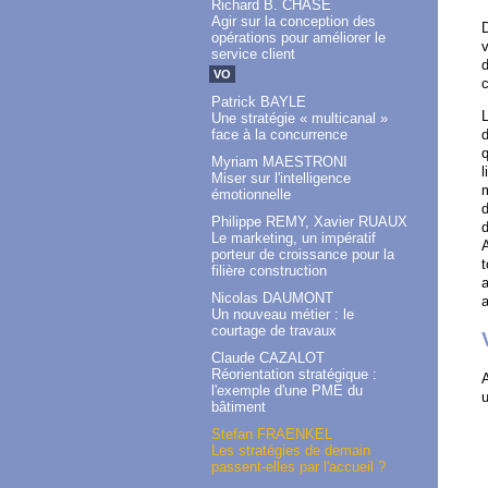
Richard B. CHASE
Agir sur la conception des
D
opérations pour améliorer le
v
service client
VO
c
Patrick BAYLE
L
Une stratégie « multicanal »
face à la concurrence
d
q
Myriam MAESTRONI
l
Miser sur l'intelligence
m
émotionnelle
d
Philippe REMY, Xavier RUAUX
d
Le marketing, un impératif
A
porteur de croissance pour la
t
filière construction
a
Nicolas DAUMONT
a
Un nouveau métier : le
courtage de travaux
Claude CAZALOT
Réorientation stratégique :
A
l'exemple d'une PME du
u
bâtiment
Stefan FRAENKEL
Les stratégies de demain
passent-elles par l'accueil ?