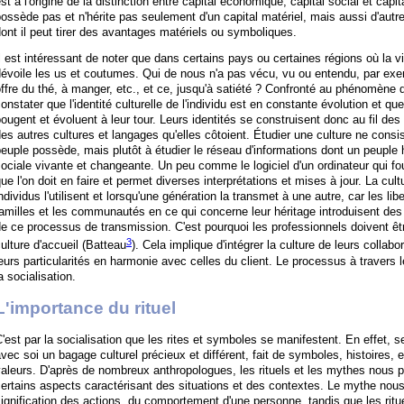
st à l'origine de la distinction entre capital économique, capital social et capita
ossède pas et n'hérite pas seulement d'un capital matériel, mais aussi d'autr
ont il peut tirer des avantages matériels ou symboliques.
l est intéressant de noter que dans certains pays ou certaines régions où la vie
évoile les us et coutumes. Qui de nous n'a pas vécu, vu ou entendu, par exe
ffre du thé, à manger, etc., et ce, jusqu'à satiété ? Confronté au phénomène d
onstater que l'identité culturelle de l'individu est en constante évolution et qu
ougent et évoluent à leur tour. Leurs identités se construisent donc au fil de
es autres cultures et langages qu'elles côtoient. Étudier une culture ne cons
euple possède, mais plutôt à étudier le réseau d'informations dont un peuple h
ociale vivante et changeante. Un peu comme le logiciel d'un ordinateur qui fo
ue l'on doit en faire et permet diverses interprétations et mises à jour. La cu
ndividus l'utilisent et lorsqu'une génération la transmet à une autre, car les li
amilles et les communautés en ce qui concerne leur héritage introduisent des «
e ce processus de transmission. C'est pourquoi les professionnels doivent êtr
3
ulture d'accueil (Batteau
). Cela implique d'intégrer la culture de leurs coll
eurs particularités en harmonie avec celles du client. Le processus à travers 
a socialisation.
L'importance du rituel
'est par la socialisation que les rites et symboles se manifestent. En effet,
vec soi un bagage culturel précieux et différent, fait de symboles, histoires,
aleurs. D'après de nombreux anthropologues, les rituels et les mythes nous
ertains aspects caractérisant des situations et des contextes. Le mythe nous d
ignification des actions, du comportement d'une personne, tandis que les rit