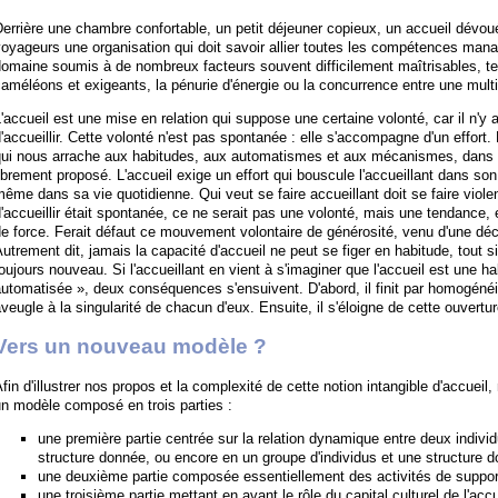
errière une chambre confortable, un petit déjeuner copieux, un accueil dévou
oyageurs une organisation qui doit savoir allier toutes les compétences mana
domaine soumis à de nombreux facteurs souvent difficilement maîtrisables, 
améléons et exigeants, la pénurie d'énergie ou la concurrence entre une multi
'accueil est une mise en relation qui suppose une certaine volonté, car il n'y 
'accueillir. Cette volonté n'est pas spontanée : elle s'accompagne d'un effort. L
ui nous arrache aux habitudes, aux automatismes et aux mécanismes, dans la 
ibrement proposé. L'accueil exige un effort qui bouscule l'accueillant dans so
ême dans sa vie quotidienne. Qui veut se faire accueillant doit se faire violen
'accueillir était spontanée, ce ne serait pas une volonté, mais une tendance, 
e force. Ferait défaut ce mouvement volontaire de générosité, venu d'une décis
utrement dit, jamais la capacité d'accueil ne peut se figer en habitude, tout s
oujours nouveau. Si l'accueillant en vient à s'imaginer que l'accueil est une h
utomatisée », deux conséquences s'ensuivent. D'abord, il finit par homogénéis
veugle à la singularité de chacun d'eux. Ensuite, il s'éloigne de cette ouverture
Vers un nouveau modèle ?
fin d'illustrer nos propos et la complexité de cette notion intangible d'accuei
n modèle composé en trois parties :
une première partie centrée sur la relation dynamique entre deux individ
structure donnée, ou encore en un groupe d'individus et une structure d
une deuxième partie composée essentiellement des activités de support
une troisième partie mettant en avant le rôle du capital culturel de l'accue