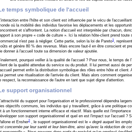
Le temps symbolique de l'accueil
'interaction entre l'hôte et son client est influencée par le vécu de l'accueillan
onde où la mobilité des individus favorise les déplacements et les opportunit
encontrent et s'affrontent. La notion d'accueil est interprétée par chacun, don
apport à son propre « code de culture ». Ici la relation hôte-client prend tout
1
ommercial n'est pas à négliger. Cette partie, selon la loi de Pareto
, représen
oûts et génère 80 % des revenus. Mais encore faut-il en être conscient et pr
e donner à l'accueil toute sa dimension de valeur ajoutée.
inalement, pourquoi veiller à la qualité de l'accueil ? Pour nous, le temps de l
lient de la qualité attendue du service ou du produit. Il lui permet aussi de 
'accueil permet enfin la distribution symbolique des rôles entre hôte et client. 
ui permet une ritualisation de l'arrivée du client. Mais alors comment organiser
e respect, la reconnaissance de l'autre en tant que sujet digne d'attention.
Le support organisationnel
'attractivité du support pour l'organisation et le professionnel dépendra large
es objectifs communs, les individus qui y travaillent, grâce à une politique 
t à un fonctionnement interne efficace et réactif. Mais quelle est l'importanc
évelopper son support organisationnel et quel en est l'impact sur l'accueil ? S
2
allone et Ensher
, le support organisationnel est le «
degré auquel les emplo
st concernée par leur santé et leur bien-être, ainsi qu'avec la réduction de con
t personnelle
». Nous pouvons donc partir du postulat qu'un employé équilibré 