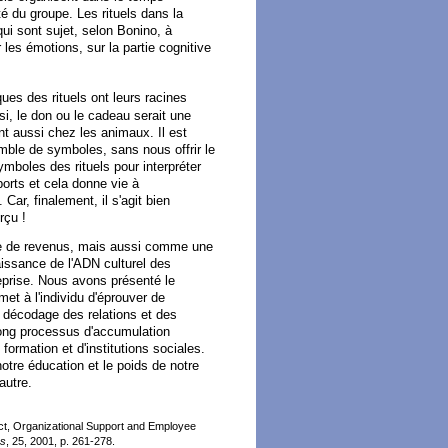
uité du groupe. Les rituels dans la
ui sont sujet, selon Bonino, à
 les émotions, sur la partie cognitive
es des rituels ont leurs racines
i, le don ou le cadeau serait une
 aussi chez les animaux. Il est
mble de symboles, sans nous offrir le
ymboles des rituels pour interpréter
orts et cela donne vie à
Car, finalement, il s'agit bien
rçu !
ce de revenus, mais aussi comme une
issance de l'ADN culturel des
treprise. Nous avons présenté le
et à l'individu d'éprouver de
 décodage des relations et des
 long processus d'accumulation
ormation et d'institutions sociales.
otre éducation et le poids de notre
autre.
lict, Organizational Support and Employee
ns
, 25, 2001, p. 261-278.