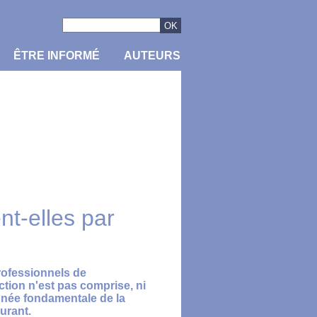
ÊTRE INFORMÉ
AUTEURS
nt-elles par
rofessionnels de
ction n'est pas comprise, ni
onnée fondamentale de la
urant.