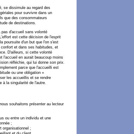
é, se dissimule au regard des
gériales pour survivre dans un
tels que des consommateurs
tude de destinations.
a pas d'accueil sans volonté
'effort est cette décision de l'esprit
poursuite d'un but que l'on s'est
n confort et dans ses habitudes, et
ce. D'ailleurs, si cette volonté
et l'accueil en aurait beaucoup moins
ion réfléchie, qui lui donne son prix.
implement parce que l'accueilli est
abitude ou une obligation «
er les accueillis et se rendre
 à la singularité de l'autre.
l, nous souhaitons présenter au lecteur
us ou entre un individu et une
onnée ;
 organisationnel ;
illant et du client.