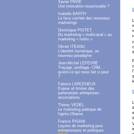
Xavier PAVIE
Une innovation responsable ?
Isabelle BARTH
La face cachée des nouveaux
L
marketings
m
Dominique PIOTET
r
Du marketing « multicanal » au
r
marketing « métis »
c
Olivier ITÉANU
c
L'identité numérique, un
d
nouveau paradigme
F
Jean-Michel LEFÈVRE
c
Traçage, profilage, CRM...
l
qu'est-ce qui nous fait si peur
q
?
l
Fabrice LARCENEUX
Enjeux et limites des
partenariats entreprises-
associations
L
Thierry VEDEL
d
Le marketing politique de
e
l'après-Obama
d
Francis PISANI
V
Leçons de marketing pour
e
entrepreneurs et politiques
e