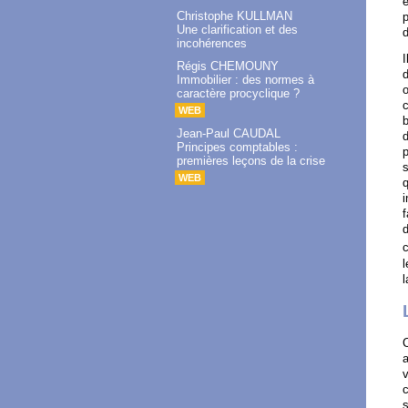
e
Christophe KULLMAN
p
Une clarification et des
d
incohérences
I
Régis CHEMOUNY
d
Immobilier : des normes à
o
caractère procyclique ?
c
WEB
b
Jean-Paul CAUDAL
d
Principes comptables :
p
premières leçons de la crise
s
WEB
q
i
f
d
c
l
l
C
a
v
c
s