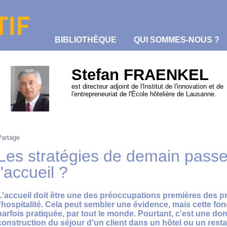
BIBLIOTHÈQUE
QUI SOMMES-NOUS ?
Stefan FRAENKEL
est directeur adjoint de l'Institut de l'innovation et de
l'entrepreneuriat de l'École hôtelière de Lausanne.
Partage
Les stratégies de demain passe
l'accueil ?
L'accueil doit être une des préoccupations premières des p
l'hospitalité. Cela peut sembler une évidence, mais cette fon
parfois pratiquée, par tout le monde. Pourtant, c'est une d
construction du séjour d'un client dans un hôtel ou un resta