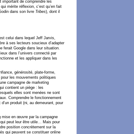
st important de comprendre les
ui mérite réflexion, c’est qu’en fait
odin dans son livre
Tribes
), dont il
st celui dans lequel Jeff Jarvis,
ère à ses lecteurs soucieux d’adapter
ferait Google dans leur situation.
mieux dans l’univers connecté par
nctionne et les appliquer dans les
nfiance, générosité, plate-forme,
ue pour les mouvements politiques
r une campagne de marketing
i contient un piège : les
lesquels elles sont menées ne sont
raux. Comprendre le fonctionnement
d’un produit (ni, au demeurant, pour
ing mise en œuvre par la campagne
 qui peut leur être utile… Mais pour
rendre position concrètement sur la
s qui peuvent se constituer online