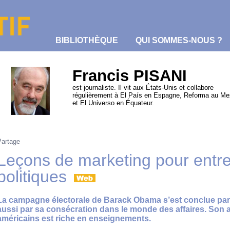
BIBLIOTHÈQUE
QUI SOMMES-NOUS ?
Francis PISANI
est journaliste. Il vit aux États-Unis et collabore
régulièrement à El País en Espagne, Reforma au Me
et El Universo en Équateur.
Partage
Leçons de marketing pour entr
politiques
La campagne électorale de Barack Obama s’est conclue par u
aussi par sa consécration dans le monde des affaires. Son a
américains est riche en enseignements.