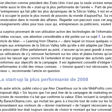
on élection comme président des Etats-Unis n’est pas la seule victoire rem
érite aussi le titre de « start-up la plus performante de l’année ». Parti de pr
’entrepreneur qui fait pâlir les plus dynamiques de la Silicon Valley, il est en 
t à occuper le poste le plus investi de pouvoirs du monde d’aujourd’hui. Sa vic
onsécration dans le monde des affaires. Regarder son parcours sous cet angle
nseignements utiles pour tous ceux qui, entrepreneurs ou politiciens, veule
a surprise provenant de son utilisation active des technologies de l’informatio
1
édias sociaux, une attention considérable a été portée sur ce sujet
. Le sit
rticle de bilan – « Learning from Obama » – dans lequel on trouve quelques co
ropre aux entreprises de la Silicon Valley telle qu’elle a été adaptée par Obama
e préoccuper d’être parfaitement au point, s’assurer qu’on peut grandir à mes
ux utilisateurs de s’y retrouver facilement sur les sites et plates-formes qu’on
ussi les laisser agir comme ils l’entendent et leur proposer des activités spé
onformes aux objectifs de la campagne. Il est également conseillé d’intégrer 
performantes à côté des mieux connues :
« Innover quand c’est nécessaire, fa
mieux »
, recommande l’article en question.
La start-up la plus performante de 2008
n autre article, publié celui-ci par Alex Cleanthous sur le site WebProfits.com.
roposait déjà « Six leçons que l’on peut tirer de la campagne de marketing e
ictoire de novembre n’a fait que confirmer la valeur. Elles incluent la simplicit
y.BarackObama.com, qui invitait les gens à s’inscrire tout de suite sur les li
demandaient aux visiteurs de « donner maintenant » de l’argent nécessaire a
a possibilité leur était toujours laissée de choisir le montant qui leur convenai