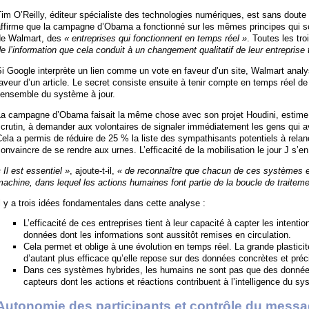
im O’Reilly, éditeur spécialiste des technologies numériques, est sans doute ce
affirme que la campagne d’Obama a fonctionné sur les mêmes principes qui 
de Walmart, des
« entreprises qui fonctionnent en temps réel »
. Toutes les tro
e l’information que cela conduit à un changement qualitatif de leur entreprise 
Si Google interprète un lien comme un vote en faveur d’un site, Walmart ana
aveur d’un article. Le secret consiste ensuite à tenir compte en temps réel de
’ensemble du système à jour.
a campagne d’Obama faisait la même chose avec son projet Houdini, estime O’R
crutin, à demander aux volontaires de signaler immédiatement les gens qui av
ela a permis de réduire de 25 % la liste des sympathisants potentiels à relanc
onvaincre de se rendre aux urnes. L’efficacité de la mobilisation le jour J s’e
 Il est essentiel »
, ajoute-t-il,
« de reconnaître que chacun de ces systèmes 
achine, dans lequel les actions humaines font partie de la boucle de traiteme
l y a trois idées fondamentales dans cette analyse :
L’efficacité de ces entreprises tient à leur capacité à capter les inten
données dont les informations sont aussitôt remises en circulation.
Cela permet et oblige à une évolution en temps réel. La grande plastici
d’autant plus efficace qu’elle repose sur des données concrètes et préc
Dans ces systèmes hybrides, les humains ne sont pas que des donnée
capteurs dont les actions et réactions contribuent à l’intelligence du sy
Autonomie des participants et contrôle du mess