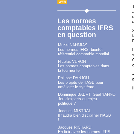
WEB
T
Les normes
d
comptables IFRS
en question
f
l
Muriel NAHMIAS
Les normes IFRS, bientôt
L
référentiel comptable mondial
s
C
Nicolas VÉRON
c
Les normes comptables dans
la tourmente
«
Philippe DANJOU
m
Les projets de l'IASB pour
améliorer le système
I
Dominique BAERT, Gaël YANNO
Jeu d'experts ou enjeu
politique ?
Jacques MISTRAL
Il faudra bien discipliner l'IASB
!
Jacques RICHARD
En finir avec les normes IFRS