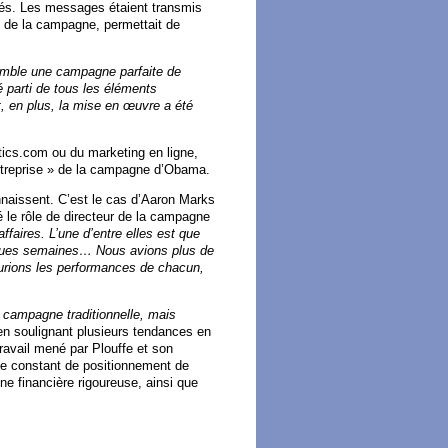
hés. Les messages étaient transmis
é de la campagne, permettait de
emble une campagne parfaite de
é parti de tous les éléments
t, en plus, la mise en œuvre a été
itics.com ou du marketing en ligne,
entreprise » de la campagne d’Obama.
naissent. C’est le cas d’Aaron Marks
ué le rôle de directeur de la campagne
ffaires. L’une d’entre elles est que
ques semaines… Nous avions plus de
urions les performances de chacun,
campagne traditionnelle, mais
n en soulignant plusieurs tendances en
ravail mené par Plouffe et son
age constant de positionnement de
e financière rigoureuse, ainsi que