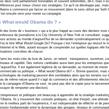
es deux sont parfaitement honorables et souvent entremêlés, dit-il, mais il e
ifférences pour mieux choisir ses stratégies. Ce qu’il ne développe pas, mais q
Obama a commencé par lancer un mouvement (dans le sens utilisé par Seth G
s’est ensuite servi pour mener sa campagne.
« What would Obama do ? »
n des livres de « business » qui a le plus frappé au cours des derniers mois e
rofesseur de journalisme à la City University of New York et consultant, sugg
eurs actions au monde d’aujourd’hui de se demander systématiquement ce que 
’où le titre
What Would Google Do?
Puisque c’est l’entreprise qui réussit le 
’Internet et le Web, autant essayer de comprendre sur quelles logiques elle fo
ituations concrètes de chacun.
armi les mots-clés du livre de Jarvis, on retient : transparence, ouverture, co
éseaux et rapidité. Des notions cardinales aussi bien pour les entreprises q
d’aujourd’hui. Il est également légitime de se demander, au moment de mene
ommerciale ou politique, « What would Obama do? ». Bonne question, mais qu
echnologies de marketing peuvent être semblables alors que les terrains sur 
pas de même nature quand il s’agit du commerce et des affrontements électo
e la campagne d’Obama ne veut, ne peut pas dire le copier pour le lancement 
ssayer de remporter une élection).
ntrepreneurs et politiques ont beaucoup à apprendre de la stratégie market
’Obama. Ils y trouveront des conseils pratiques, un état d’esprit, une attitude
irer le meilleur parti de l’expérience, il est indispensable de réfléchir et de p
tension fondamentale entre la dynamique des groupes, réseaux et communauté