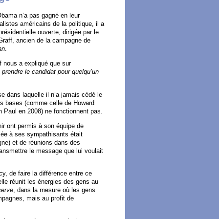
 Obama n’a pas gagné en leur
listes américains de la politique, il a
ésidentielle ouverte, dirigée par le
 Graff, ancien de la campagne de
an
.
f nous a expliqué que sur
e prendre le candidat pour quelqu’un
e dans laquelle il n’a jamais cédé le
les bases (comme celle de Howard
 Paul en 2008) ne fonctionnent pas.
nir ont permis à son équipe de
ée à ses sympathisants était
agne) et de réunions dans des
nsmettre le message que lui voulait
, de faire la différence entre ce
elle réunit les énergies des gens au
serve
, dans la mesure où les gens
ampagnes, mais au profit de