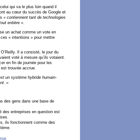
lui qui va le plus loin quand il
sont au cœur du succès de Google et
is
« contiennent tant de technologies
tout entière »
.
lyse un achat comme un vote en
 ces « intentions » pour mettre
eilly. Il a consisté, le jour du
aient voté à mesure qu’ils votaient.
er en fin de journée pour les
n est trouvée accrue.
est un système hybride humain-
nt. »
tions des gens dans une base de
té des entreprises en question est
ises.
s, ils fonctionnent comme des
stème.
age