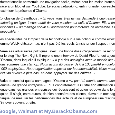
nformationnelle permettait une navigation facile, même pour les moins branc
grâce à un blog et sur YouTube. Le
social networking
, enfin, grande nouveaut
maximiser la présence d’Obama.
Conclusion de Cleanthous :
« Si vous vous êtes jamais demandé à quoi ress
arketing en ligne, il vous suffit de vous pencher sur celle d’Obama. Elle a tir
isponibles – du maillage social à l’optimisation pour moteurs de recherche. E
impeccable. »
es spécialistes de l’impact de la technologie sur la vie politique comme ePol
omme WebProfits.com.au, n’ont pas été les seuls à insister sur l’aspect « 
Même ses adversaires politiques, avec une bonne dose d’agacement, le recon
ur le blog The Next Right. Il reprend une interview de David Plouffe, qui a jo
’Obama, dans laquelle il explique :
« Il y a des analogies avec le monde des a
nous sommes une start-up. Nous avons dû passer de 0 à 100 [km/h] en quel
5 000 employés… Notre organisation reposait sur la responsabilité. Nous mes
usqu’au niveau le plus bas, en nous appuyant sur des chiffres. »
Marks en conclut que la campagne d’Obama
« n’a pas été menée comme une 
comme une grande entreprise »
. Plus concrètement, il illustre son affirmatio
ogue dans les grandes entreprises qui réussissent et qu’on retrouve dans le t
quipe. Il s’agit, entre autres, de bien connaître ses clients, d’avoir un mess
arque, de mesurer les performances des acteurs et de s’imposer une disciplin
’innover souvent et vite.
Google, Walmart et My.BarackObama.com