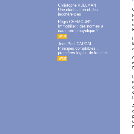
Christophe KULLMAN
C
Une clarification et des
incohérences
p
Régis CHEMOUNY
s
Immobilier : des normes à
H
caractère procyclique ?
WEB
L
Jean-Paul CAUDAL
Principes comptables :
d
premières leçons de la crise
C
WEB
L
d
f
A
p
u