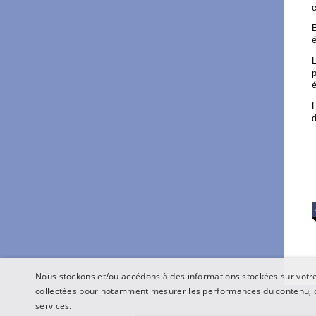
e
B
é
L
p
é
d
Nous stockons et/ou accédons à des informations stockées sur votre 
collectées pour notamment mesurer les performances du contenu, o
services.