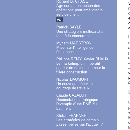
Richard B. CHASE
S
Agir sur la conception des
m
opérations pour améliorer le
d
service client
e
VO
c
Patrick BAYLE
e
Une stratégie « multicanal »
face à la concurrence
L
m
Myriam MAESTRONI
Miser sur l'intelligence
a
émotionnelle
p
s
Philippe REMY, Xavier RUAUX
a
Le marketing, un impératif
a
porteur de croissance pour la
filière construction
c
Nicolas DAUMONT
Un nouveau métier : le
courtage de travaux
Claude CAZALOT
Réorientation stratégique :
U
l'exemple d'une PME du
p
bâtiment
v
Stefan FRAENKEL
M
Les stratégies de demain
passent-elles par l'accueil ?
l