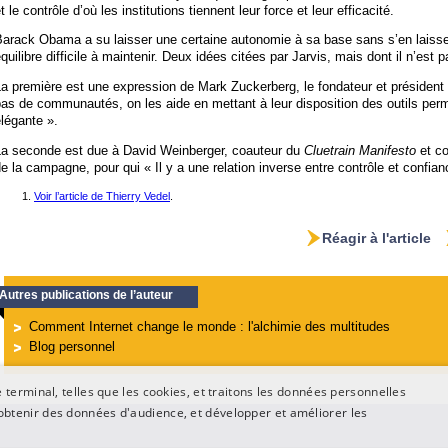
t le contrôle d’où les institutions tiennent leur force et leur efficacité.
arack Obama a su laisser une certaine autonomie à sa base sans s’en laisser i
quilibre difficile à maintenir. Deux idées citées par Jarvis, mais dont il n’est 
a première est une expression de Mark Zuckerberg, le fondateur et président
as de communautés, on les aide en mettant à leur disposition des outils perm
légante ».
La seconde est due à David Weinberger, coauteur du
Cluetrain Manifesto
et co
e la campagne, pour qui « Il y a une relation inverse entre contrôle et confian
Voir l’article de Thierry Vedel
.
Réagir à l'article
Autres publications de l’auteur
Comment Internet change le monde : l'alchimie des multitudes
Blog personnel
terminal, telles que les cookies, et traitons les données personnelles
btenir des données d'audience, et développer et améliorer les