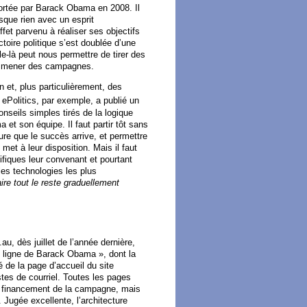
portée par Barack Obama en 2008. Il
esque rien avec un esprit
effet parvenu à réaliser ses objectifs
toire politique s’est doublée d’une
-là peut nous permettre de tirer des
nt mener des campagnes.
n et, plus particulièrement, des
e ePolitics, par exemple, a publié un
nseils simples tirés de la logique
 et son équipe. Il faut partir tôt sans
ure que le succès arrive, et permettre
 met à leur disposition. Mais il faut
cifiques leur convenant et pourtant
les technologies les plus
ire tout le reste graduellement
au, dès juillet de l’année dernière,
n ligne de Barack Obama », dont la
é de la page d’accueil du site
stes de courriel. Toutes les pages
u financement de la campagne, mais
t. Jugée excellente, l’architecture