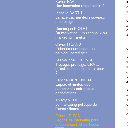
Xavier PAVIE
i
Une innovation responsable ?
Isabelle BARTH
La face cachée des nouveaux
marketings
m
Dominique PIOTET
d
Du marketing « multicanal » au
marketing « métis »
L
Olivier ITÉANU
c
L'identité numérique, un
nouveau paradigme
Jean-Michel LEFÈVRE
s
Traçage, profilage, CRM...
d
qu'est-ce qui nous fait si peur
?
Fabrice LARCENEUX
j
Enjeux et limites des
partenariats entreprises-
associations
v
Thierry VEDEL
é
Le marketing politique de
l'après-Obama
m
d
Francis PISANI
Leçons de marketing pour
entrepreneurs et politiques