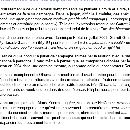
ontrairement à ce que certains sympathisants se plaisent à croire et à dire,
ermettant de faire sa campagne. Dans le jargon, difficile à traduire, des spécia
mené une
open grassroot driven topdown presidential campaign
(« campagne pr
ommet et entraînée par la base »). Telle est l’expression retenue par Garrett
oward Dean et aujourd’hui responsable éditorial de la revue
The Washingtoni
ors d’une entrevue menée avec Dominique Piotet en juillet 2009, Garrett Graf
My.BarackObama.com (MyBO pour les intimes)
« il n’a jamais été possible d
e malléable que l’on pourrait transformer en ce que l’on voudrait qu’il fût »
.
’est ce qui le conduit à parler de campagne animée par la relation avec la bas
manche à personne. Il tend même à penser que les campagnes dirigées par 
Dean en 2004 dans une certaine mesure, ou comme celle du conservateur Ron
e talent exceptionnel d’Obama et la machine qu’il avait montée pour le soute
répondre à toutes les attaques avec des messages adaptés. L’autonomie laiss
oublée d’une mise en relation des plus actifs (repérés très tôt dans la camp
campements de week-end ou dans des conférences téléphoniques pour leur tra
aire passer.
llant un peu plus loin, Marty Kearns suggère, sur son site NetCentric Advocacy
qu’est une campagne et ce qu’est un mouvement. La première est
serve me
, 
rofit du candidat ou de la marque qui l’organise, alors que le second est
self 
tilisent des outils souvent très proches de ceux qui sont utilisés dans les c
l’expansion du mouvement lui-même.