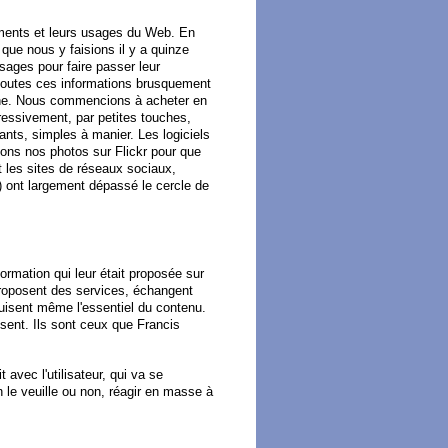
ements et leurs usages du Web. En
 que nous y faisions il y a quinze
ages pour faire passer leur
toutes ces informations brusquement
rche. Nous commencions à acheter en
ressivement, par petites touches,
ants, simples à manier. Les logiciels
ions nos photos sur Flickr pour que
 les sites de réseaux sociaux,
ont largement dépassé le cercle de
ormation qui leur était proposée sur
 proposent des services, échangent
duisent même l'essentiel du contenu.
ssent. Ils sont ceux que Francis
 avec l'utilisateur, qui va se
on le veuille ou non, réagir en masse à