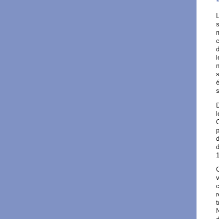
s
m
c
d
l
n
é
D
l
O
p
d
d
1
C
v
c
t
N