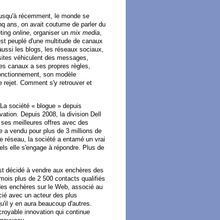
Jusqu'à récemment, le monde se
cinq ans, on avait coutume de parler du
eting
online
, organiser un
mix media
,
est peuplé d'une multitude de canaux
a aussi les blogs, les réseaux sociaux,
s sites véhiculent des messages,
es canaux a ses propres règles,
fonctionnement, son modèle
e rejet. Comment s'y retrouver et
 La société « blogue » depuis
vation. Depuis 2008, la division Dell
 ses meilleures offres avec des
le a vendu pour plus de 3 millions de
e réseau, la société a entamé un vrai
els elle s'engage à répondre. Plus de
'est décidé à vendre aux enchères des
mois plus de 2 500 contacts qualifiés
 des enchères sur le Web, associé au
ié avec un acteur des plus
'il y en aura beaucoup d'autres.
croyable innovation qui continue