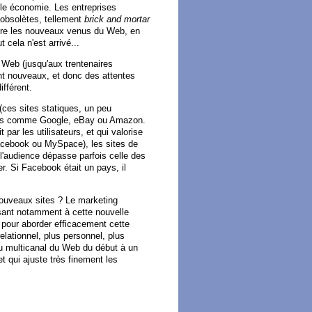
lle économie. Les entreprises
 obsolètes, tellement
brick and mortar
crire les nouveaux venus du Web, en
 cela n'est arrivé...
 Web (jusqu'aux trentenaires
nt nouveaux, et donc des attentes
ifférent.
(ces sites statiques, un peu
éants comme Google, eBay ou Amazon.
ar les utilisateurs, et qui valorise
Facebook ou MySpace), les sites de
 l'audience dépasse parfois celle des
r. Si Facebook était un pays, il
ouveaux sites ? Le marketing
ssant notamment à cette nouvelle
nt pour aborder efficacement cette
relationnel, plus personnel, plus
 Du multicanal du Web du début à un
et qui ajuste très finement les