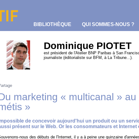
BIBLIOTHÈQUE
QUI SOMMES-NOUS ?
Dominique PIOTET
est président de l'Atelier BNP Paribas à San Francis
journaliste (éditorialiste sur BFM, à La Tribune...).
Partage
Du marketing « multicanal » au
métis »
Impossible de concevoir aujourd'hui un produit ou un servic
aussi présent sur le Web. Or les consommateurs et Internet
ouvenons-nous des débuts de l'Internet, il y a à peine une quinzaine d'année