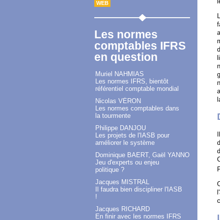
l
WEB
f
Les normes
comptables IFRS
d
en question
l
n
Muriel NAHMIAS
g
Les normes IFRS, bientôt
n
référentiel comptable mondial
l
Nicolas VÉRON
Les normes comptables dans
la tourmente
Philippe DANJOU
I
Les projets de l'IASB pour
d
améliorer le système
d
Dominique BAERT, Gaël YANNO
C
Jeu d'experts ou enjeu
politique ?
Jacques MISTRAL
O
Il faudra bien discipliner l'IASB
l
!
Jacques RICHARD
En finir avec les normes IFRS