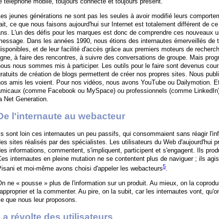
e téléphone mobile, toujours connecté et toujours présent.
Les jeunes générations ne sont pas les seules à avoir modifié leurs comport
ait, ce que nous faisons aujourd'hui sur Internet est totalement différent de ce
ans. L'un des défis pour les marques est donc de comprendre ces nouveaux us
message. Dans les années 1990, nous étions des internautes émerveillés de 
isponibles, et de leur facilité d'accès grâce aux premiers moteurs de reche
igne, à faire des rencontres, à suivre des conversations de groupe. Mais prog
ous nous sommes mis à participer. Les outils pour le faire sont devenus cour
ratuits de création de blogs permettent de créer nos propres sites. Nous publ
os amis les voient. Pour nos vidéos, nous avons YouTube ou Dailymotion. Et
amicaux (comme Facebook ou MySpace) ou professionnels (comme LinkedIn) 
a Net Generation.
De l'internaute au webacteur
ls sont loin ces internautes un peu passifs, qui consommaient sans réagir l'inf
es sites réalisés par des spécialistes. Les utilisateurs du Web d'aujourd'hui
es informations, commentent, s'impliquent, participent et s'engagent. Ils pro
es internautes en pleine mutation ne se contentent plus de naviguer ; ils agi
5
Pisani et moi-même avons choisi d'appeler les webacteurs
.
n ne « pousse » plus de l'information sur un produit. Au mieux, on la coproduit
'approprier et la commenter. Au pire, on la subit, car les internautes vont, qu'
ce que nous leur proposons.
La révolte des utilisateurs