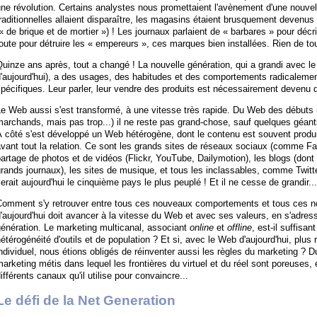
ne révolution. Certains analystes nous promettaient l'avènement d'une nouve
raditionnelles allaient disparaître, les magasins étaient brusquement devenus
« de brique et de mortier ») ! Les journaux parlaient de « barbares » pour dé
oute pour détruire les « empereurs », ces marques bien installées. Rien de tout
uinze ans après, tout a changé ! La nouvelle génération, qui a grandi avec le
'aujourd'hui), a des usages, des habitudes et des comportements radicaleme
pécifiques. Leur parler, leur vendre des produits est nécessairement devenu d
e Web aussi s'est transformé, à une vitesse très rapide. Du Web des débuts 
marchands, mais pas trop...) il ne reste pas grand-chose, sauf quelques g
 côté s'est développé un Web hétérogène, dont le contenu est souvent produit p
vant tout la relation. Ce sont les grands sites de réseaux sociaux (comme 
artage de photos et de vidéos (Flickr, YouTube, Dailymotion), les blogs (dont
rands journaux), les sites de musique, et tous les inclassables, comme Twitte
erait aujourd'hui le cinquième pays le plus peuplé ! Et il ne cesse de grandir...
Comment s'y retrouver entre tous ces nouveaux comportements et tous ces n
'aujourd'hui doit avancer à la vitesse du Web et avec ses valeurs, en s'adre
énération. Le marketing multicanal, associant
online
et
offline
, est-il suffisa
étérogénéité d'outils et de population ? Et si, avec le Web d'aujourd'hui, plus 
ndividuel, nous étions obligés de réinventer aussi les règles du marketing ?
arketing métis dans lequel les frontières du virtuel et du réel sont poreuses, 
ifférents canaux qu'il utilise pour convaincre...
Le défi de la Net Generation