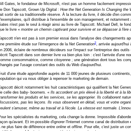
ill Gates, le fondateur de Microsoft, n'est pas un homme facilement impressi
de Don Tapscott, Grown Up Digital :
How the Net Generation Is Changing the 
ait sortir de sa traditionnelle réserve. À la lecture du livre, il décide d'en com
'exemplaires, qu'il distribue à l'ensemble de son management, et notamment 
ates n'est pas le seul à réagir ainsi au livre de Tapscott. Michael Dell, le fond
ue le livre «
montre un chemin captivant pour survivre et se dépasser à l'ère
apscott n'en est pas à son premier essai dans l'analyse des changements app
2
une première étude sur l'émergence de la
Net Generation
, arrivée aujourd'hui
n 2006, éclaire de nombreux décideurs sur l'impact sur l'entreprise des outils
écrit Tapscott dans son dernier livre va bien plus loin : c'est l'arrivée d'une n
comme consommatrice, comme citoyenne ; une génération dont tous les comp
hangés par l'usage constant des outils du Web d'aujourd'hui.
ruit d'une étude approfondie auprès de 11 000 jeunes de plusieurs continents, l
opulation qui va nous obliger à repenser le marketing de demain.
apscott décrit notamment les huit caractéristiques qui qualifient la Net Genera
de celle des baby- boomers. «
Ils accordent un prix élevé à la liberté et à la li
ransformer les produits et les services, se les approprier. Ils collaborent natur
iscussions, pas les leçons. Ils vous observent en détail, vous et votre organisati
eulent s'amuser, même au travail et à l'école. La vitesse est normale. L'innovat
our les spécialistes du marketing, cela change la donne. Impossible d'abord
açon qu'avant. Et im-possible d'ignorer l'Internet comme canal de distribution 
 ne plus faire de différence entre
online
et
offline
. Pour elle, c'est juste un co