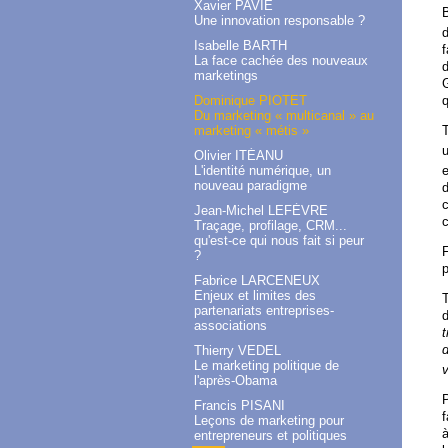
Xavier PAVIE
B
Une innovation responsable ?
Isabelle BARTH
f
La face cachée des nouveaux
d
marketings
G
q
Dominique PIOTET
Du marketing « multicanal » au
T
marketing « métis »
Olivier ITÉANU
L'identité numérique, un
e
nouveau paradigme
d
Jean-Michel LEFÈVRE
c
Traçage, profilage, CRM...
qu'est-ce qui nous fait si peur
F
?
p
Fabrice LARCENEUX
Enjeux et limites des
T
partenariats entreprises-
associations
t
d
Thierry VEDEL
Le marketing politique de
v
l'après-Obama
P
Francis PISANI
f
Leçons de marketing pour
à
entrepreneurs et politiques