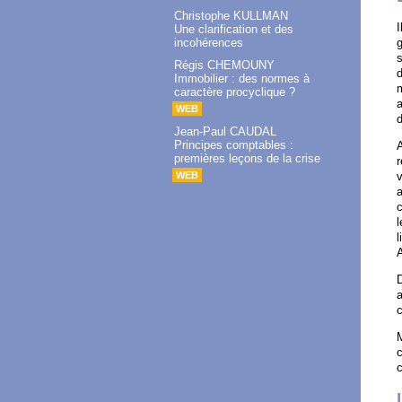
Christophe KULLMAN
I
Une clarification et des
incohérences
g
s
Régis CHEMOUNY
d
Immobilier : des normes à
m
caractère procyclique ?
WEB
Jean-Paul CAUDAL
Principes comptables :
A
premières leçons de la crise
r
WEB
v
a
l
l
A
D
a
c
M
c