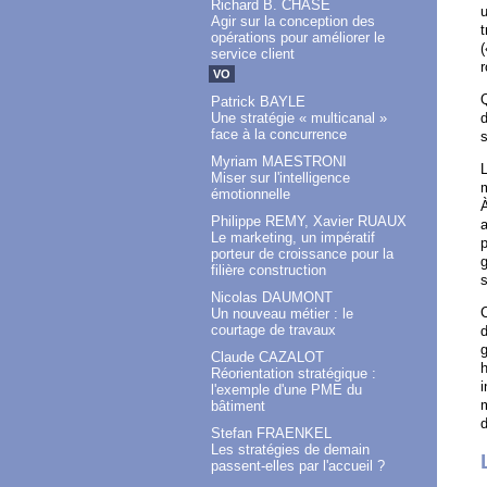
Richard B. CHASE
u
Agir sur la conception des
t
opérations pour améliorer le
(
service client
r
VO
Q
Patrick BAYLE
Une stratégie « multicanal »
d
face à la concurrence
s
Myriam MAESTRONI
L
Miser sur l'intelligence
émotionnelle
À
Philippe REMY, Xavier RUAUX
a
Le marketing, un impératif
p
porteur de croissance pour la
g
filière construction
s
Nicolas DAUMONT
Un nouveau métier : le
courtage de travaux
d
g
Claude CAZALOT
h
Réorientation stratégique :
i
l'exemple d'une PME du
m
bâtiment
d
Stefan FRAENKEL
Les stratégies de demain
passent-elles par l'accueil ?