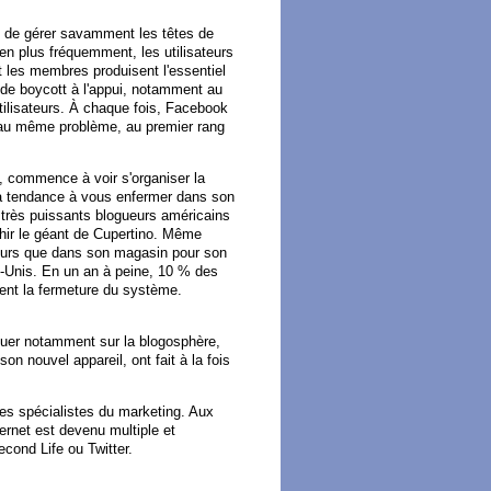
it de gérer savamment les têtes de
en plus fréquemment, les utilisateurs
 les membres produisent l'essentiel
de boycott à l'appui, notamment au
utilisateurs. À chaque fois, Facebook
au même problème, au premier rang
, commence à voir s'organiser la
t sa tendance à vous enfermer dans son
 très puissants blogueurs américains
échir le géant de Cupertino. Même
leurs que dans son magasin pour son
ts-Unis. En un an à peine, 10 % des
stent la fermeture du système.
iquer notamment sur la blogosphère,
n nouvel appareil, ont fait à la fois
les spécialistes du marketing. Aux
ternet est devenu multiple et
ond Life ou Twitter.