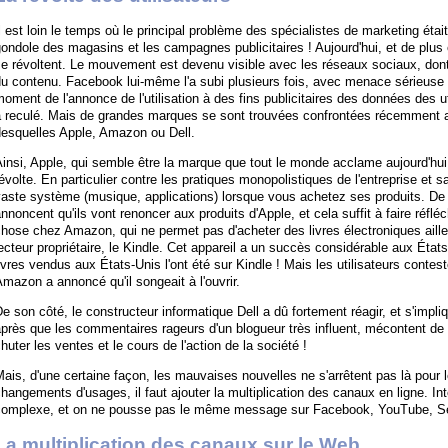
l est loin le temps où le principal problème des spécialistes de marketing éta
ondole des magasins et les campagnes publicitaires ! Aujourd'hui, et de plus 
e révoltent. Le mouvement est devenu visible avec les réseaux sociaux, dont
u contenu. Facebook lui-même l'a subi plusieurs fois, avec menace sérieuse 
oment de l'annonce de l'utilisation à des fins publicitaires des données des 
a reculé. Mais de grandes marques se sont trouvées confrontées récemment 
desquelles Apple, Amazon ou Dell.
insi, Apple, qui semble être la marque que tout le monde acclame aujourd'hui
évolte. En particulier contre les pratiques monopolistiques de l'entreprise e
aste système (musique, applications) lorsque vous achetez ses produits. De
nnoncent qu'ils vont renoncer aux produits d'Apple, et cela suffit à faire réfl
chose chez Amazon, qui ne permet pas d'acheter des livres électroniques ail
ecteur propriétaire, le Kindle. Cet appareil a un succès considérable aux Éta
ivres vendus aux États-Unis l'ont été sur Kindle ! Mais les utilisateurs conte
mazon a annoncé qu'il songeait à l'ouvrir.
e son côté, le constructeur informatique Dell a dû fortement réagir, et s'impl
près que les commentaires rageurs d'un blogueur très influent, mécontent de so
huter les ventes et le cours de l'action de la société !
ais, d'une certaine façon, les mauvaises nouvelles ne s'arrêtent pas là pour 
hangements d'usages, il faut ajouter la multiplication des canaux en ligne. In
complexe, et on ne pousse pas le même message sur Facebook, YouTube, Sec
La multiplication des canaux sur le Web