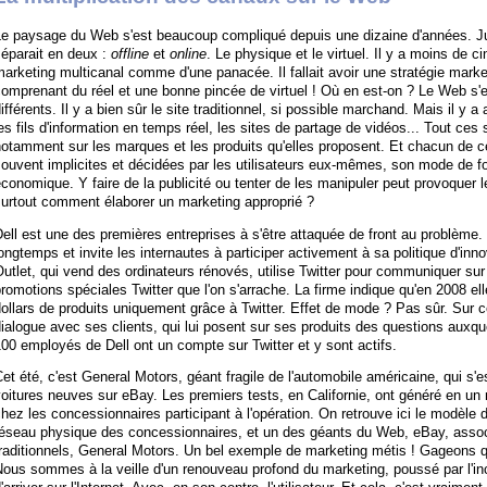
Le paysage du Web s'est beaucoup compliqué depuis une dizaine d'années. 
éparait en deux :
offline
et
online
. Le physique et le virtuel. Il y a moins de 
arketing multicanal comme d'une panacée. Il fallait avoir une stratégie mark
omprenant du réel et une bonne pincée de virtuel ! Où en est-on ? Le Web s'
ifférents. Il y a bien sûr le site traditionnel, si possible marchand. Mais il y 
es fils d'information en temps réel, les sites de partage de vidéos... Tout ce
otamment sur les marques et les produits qu'elles proposent. Et chacun de c
souvent implicites et décidées par les utilisateurs eux-mêmes, son mode de 
conomique. Y faire de la publicité ou tenter de les manipuler peut provoquer l
surtout comment élaborer un marketing approprié ?
ell est une des premières entreprises à s'être attaquée de front au problème.
ongtemps et invite les internautes à participer activement à sa politique d'inno
utlet, qui vend des ordinateurs rénovés, utilise Twitter pour communiquer sur
romotions spéciales Twitter que l'on s'arrache. La firme indique qu'en 2008 el
ollars de produits uniquement grâce à Twitter. Effet de mode ? Pas sûr. Sur c
ialogue avec ses clients, qui lui posent sur ses produits des questions auxqu
00 employés de Dell ont un compte sur Twitter et y sont actifs.
et été, c'est General Motors, géant fragile de l'automobile américaine, qui s
oitures neuves sur eBay. Les premiers tests, en Californie, ont généré en un 
hez les concessionnaires participant à l'opération. On retrouve ici le modèle
réseau physique des concessionnaires, et un des géants du Web, eBay, assoc
raditionnels, General Motors. Un bel exemple de marketing métis ! Gageons qu
ous sommes à la veille d'un renouveau profond du marketing, poussé par l'in