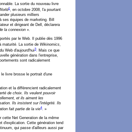
onnable. La sortie du nouveau livre
1
World
, en octobre 2008, l'a pourtant
mander plusieurs milliers
à ses équipes de marketing. Bill
ateur et dirigeant de Dell, déclarera
 de la connexion
».
ortés par le Web. Il publie dès 1996
 à maturité. La sortie de
Wikinomics
,
3
 du Web d'aujourd'hui
. Mais ce que
ouvelle génération dans l'entreprise,
ortements sont radicalement
e livre brosse le portrait d'une
tion et la différencient radicalement
berté de choix. Ils veulent pouvoir
ellement, et ils aiment les
on. Ils insistent sur l'intégrité. Ils
4
ion fait partie de la vie
. »
er cette Net Generation de la même
et d'explication. Cette génération tend
ntinuum, qui passe d'ailleurs aussi par