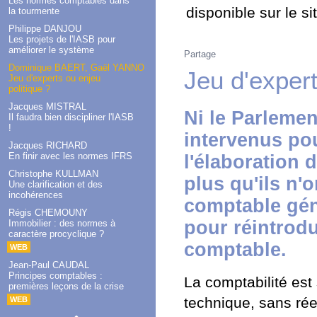
Les normes comptables dans
disponible sur le s
la tourmente
Philippe DANJOU
Les projets de l'IASB pour
améliorer le système
Partage
Dominique BAERT, Gaël YANNO
Jeu d'expert
Jeu d'experts ou enjeu
politique ?
Jacques MISTRAL
Ni le Parleme
Il faudra bien discipliner l'IASB
!
intervenus pou
Jacques RICHARD
En finir avec les normes IFRS
l'élaboration
Christophe KULLMAN
plus qu'ils n'
Une clarification et des
incohérences
comptable gén
Régis CHEMOUNY
pour réintrodu
Immobilier : des normes à
caractère procyclique ?
comptable.
WEB
Jean-Paul CAUDAL
Principes comptables :
La comptabilité es
premières leçons de la crise
technique, sans réel
WEB