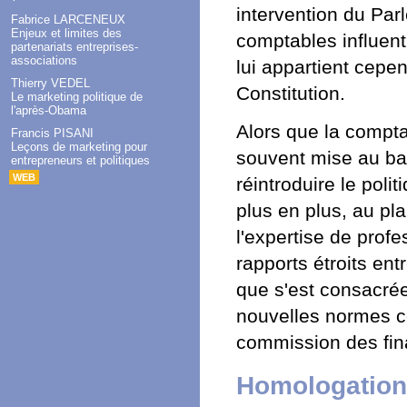
intervention du Pa
Fabrice LARCENEUX
Enjeux et limites des
comptables influent 
partenariats entreprises-
associations
lui appartient cepen
Thierry VEDEL
Constitution.
Le marketing politique de
l'après-Obama
Alors que la comptab
Francis PISANI
Leçons de marketing pour
souvent mise au ban
entrepreneurs et politiques
WEB
réintroduire le pol
plus en plus, au pl
l'expertise de profe
rapports étroits entr
que s'est consacrée
nouvelles normes co
commission des fin
Homologation 