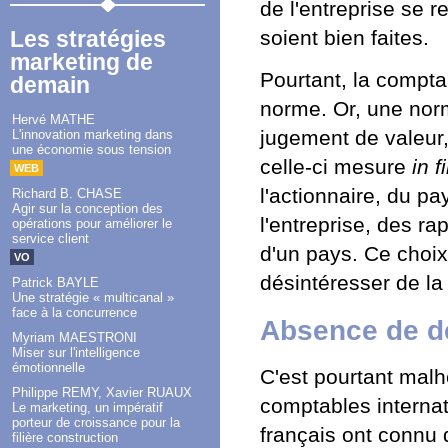
de l'entreprise se 
Les stratégies
soient bien faites.
marketing de
Pourtant, la compta
demain
norme. Or, une norm
Hervé MATHE
jugement de valeur,
L'innovation marketing dans
une économie sous tension
celle-ci mesure
in f
WEB
l'actionnaire, du pa
Richard B. CHASE
Agir sur la conception des
l'entreprise, des r
opérations pour améliorer le
service client
d'un pays. Ce choix 
VO
désintéresser de la
Patrick BAYLE
Une stratégie « multicanal »
face à la concurrence
Absence de d
Myriam MAESTRONI
Miser sur l'intelligence
émotionnelle
C'est pourtant malh
Philippe REMY, Xavier RUAUX
comptables interna
Le marketing, un impératif
porteur de croissance pour la
français ont connu 
filière construction