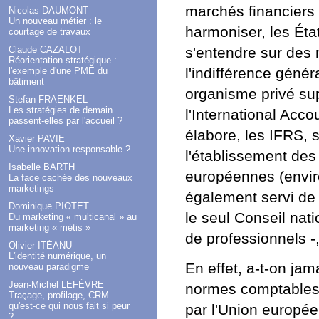
marchés financiers
Nicolas DAUMONT
Un nouveau métier : le
harmoniser, les Ét
courtage de travaux
Claude CAZALOT
s'entendre sur des
Réorientation stratégique :
l'indifférence géné
l'exemple d'une PME du
bâtiment
organisme privé su
Stefan FRAENKEL
Les stratégies de demain
l'International Acc
passent-elles par l'accueil ?
élabore, les IFRS, s
Xavier PAVIE
Une innovation responsable ?
l'établissement de
Isabelle BARTH
européennes (envir
La face cachée des nouveaux
marketings
également servi de
Dominique PIOTET
le seul Conseil nat
Du marketing « multicanal » au
marketing « métis »
de professionnels -,
Olivier ITÉANU
L'identité numérique, un
En effet, a-t-on ja
nouveau paradigme
Jean-Michel LEFÈVRE
normes comptables 
Traçage, profilage, CRM...
qu'est-ce qui nous fait si peur
par l'Union europé
?