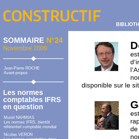
BIBLIOT
SOMMAIRE
N°24
D
Novembre 2009
es
d’
Jean-Pierre ROCHE
l’
Avant-propos
no
disponible sur le s
Les normes
comptables IFRS
G
en question
es
Muriel NAHMIAS
ra
Les normes IFRS, bientôt
référentiel comptable mondial
de
Nicolas VÉRON
no