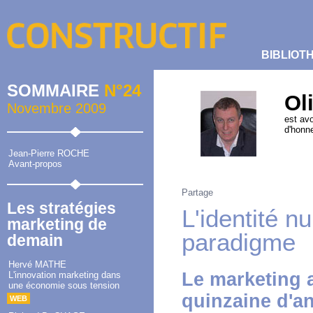
BIBLIOT
SOMMAIRE
N°24
Ol
Novembre 2009
est avo
d'honne
Jean-Pierre ROCHE
Avant-propos
Partage
Les stratégies
L'identité 
marketing de
paradigme
demain
Hervé MATHE
Le marketing 
L'innovation marketing dans
une économie sous tension
quinzaine d'an
WEB