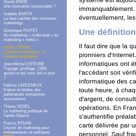
Xavier PAVIE
Une innovation responsable ?
immanquablement. 
Isabelle BARTH
éventuellement, les 
La face cachée des nouveaux
marketings
Une définition
Dominique PIOTET
Du marketing « multicanal » au
marketing « métis »
Il faut dire que la q
Olivier ITÉANU
L'identité numérique, un
pionniers d'Internet
nouveau paradigme
informatiques ont ét
Jean-Michel LEFÈVRE
Traçage, profilage, CRM...
l'accédant soit véri
qu'est-ce qui nous fait si peur
?
informatique des ca
Fabrice LARCENEUX
toute heure, à chaq
Enjeux et limites des
partenariats entreprises-
d'argent, de consul
associations
opérations. En Fran
Thierry VEDEL
Le marketing politique de
s'authentifie préal
l'après-Obama
Francis PISANI
carte délivrée par 
Leçons de marketing pour
entrepreneurs et politiques
personnel. Sauf fra