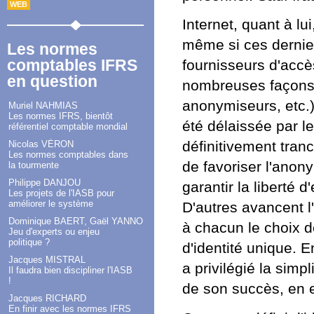
WEB
Internet, quant à lu
même si ces dernie
Les normes
comptables IFRS
fournisseurs d'accès
en question
nombreuses façons d
anonymiseurs, etc.).
Muriel NAHMIAS
Les normes IFRS, bientôt
été délaissée par l
référentiel comptable mondial
définitivement tranc
Nicolas VÉRON
Les normes comptables dans
de favoriser l'anony
la tourmente
Philippe DANJOU
garantir la liberté 
Les projets de l'IASB pour
améliorer le système
D'autres avancent l
Dominique BAERT, Gaël YANNO
à chacun le choix d
Jeu d'experts ou enjeu
politique ?
d'identité unique. E
Jacques MISTRAL
a privilégié la simp
Il faudra bien discipliner l'IASB
!
de son succès, en ex
Jacques RICHARD
En finir avec les normes IFRS