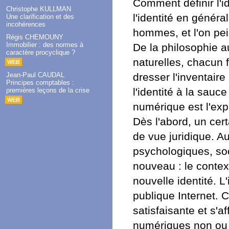
Comment définir l'i
Christophe KULLMAN
l'identité en génér
Une clarification et des
incohérences
hommes, et l'on pei
Régis CHEMOUNY
Immobilier : des normes à
De la philosophie a
caractère procyclique ?
naturelles, chacun f
WEB
Jean-Paul CAUDAL
dresser l'inventaire
Principes comptables :
l'identité à la sauc
premières leçons de la crise
WEB
numérique est l'exp
Dès l'abord, un cer
de vue juridique. A
psychologiques, soci
nouveau : le conte
nouvelle identité. L
publique Internet. 
satisfaisante et s'a
numériques non ou