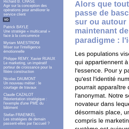
Richard B. CHASE
Alors que tout
Agir sur la conception des
opérations pour améliorer le
passe de bascu
service client
sur ou autour 
VO
Patrick BAYLE
maintenant d
Une stratégie « multicanal »
face à la concurrence
paradigme : l'
Myriam MAESTRONI
Miser sur l'intelligence
émotionnelle
Les populations vis
Philippe REMY, Xavier RUAUX
qui appartiennent 
Le marketing, un impératif
porteur de croissance pour la
l'essence. Pour y p
filière construction
qu'est l'identité nu
Nicolas DAUMONT
Un nouveau métier : le
pourrait apparaître
courtage de travaux
l'anonymat. Notre s
Claude CAZALOT
Réorientation stratégique :
novateur dans leque
l'exemple d'une PME du
bâtiment
désormais place, un
Stefan FRAENKEL
Les stratégies de demain
compris le marketin
passent-elles par l'accueil ?
système est aujourd