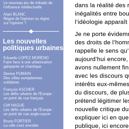
Le nouveau jeu de mikado de
dans la réalité des 
l'influence intellectuelle
inégalités entre bou
Alain BLANC
Règne de l'opinion ou règne
l’idéologie apparaî
sur l'opinion ?
Je ne porte évidemm
Les nouvelles
des droits de l’hom
politiques urbaines
rappelle le sens qu’
aujourd’hui encore,
Eduardo LOPEZ MORENO
Faire face à une urbanisation
avons nullement fin
galopante et chaotique
Denise PUMAIN
avec les discours q
Des villes européennes
solidaires
intérêts eux-mêmes 
François ASCHER
du discours, de plu
Les défis urbains de l'Europe :
un point de vue français
prétend légitimer l
Cliff HAGUE
nouvelle critique d
Les défis urbains de l'Europe :
un point de vue anglo-saxon
expliquer ici en qu
Bruno FORTIER
publique, ici encor
La ville s'est envolée