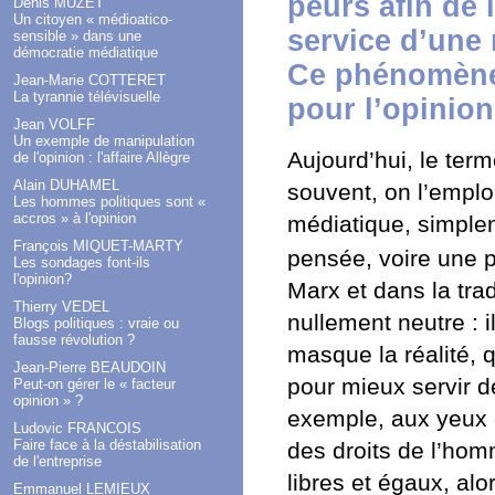
peurs afin de 
Denis MUZET
Un citoyen « médioatico-
service d’une 
sensible » dans une
démocratie médiatique
Ce phénomène
Jean-Marie COTTERET
La tyrannie télévisuelle
pour l’opinion
Jean VOLFF
Un exemple de manipulation
Aujourd’hui, le ter
de l'opinion : l'affaire Allègre
Alain DUHAMEL
souvent, on l’emplo
Les hommes politiques sont «
accros » à l'opinion
médiatique, simple
François MIQUET-MARTY
pensée, voire une p
Les sondages font-ils
l'opinion?
Marx et dans la trad
Thierry VEDEL
nullement neutre : 
Blogs politiques : vraie ou
fausse révolution ?
masque la réalité, 
Jean-Pierre BEAUDOIN
pour mieux servir d
Peut-on gérer le « facteur
opinion » ?
exemple, aux yeux d
Ludovic FRANCOIS
Faire face à la déstabilisation
des droits de l’ho
de l'entreprise
libres et égaux, alo
Emmanuel LEMIEUX