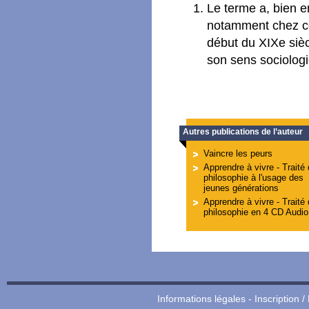
Le terme a, bien e
notamment chez c
début du XIXe sièc
son sens sociolog
Autres publications de l’auteur
Vaincre les peurs
Apprendre à vivre - Traité
philosophie à l'usage des
jeunes générations
Apprendre à vivre - Traité
philosophie en 4 CD Audio
Informations légales
-
Inscription /