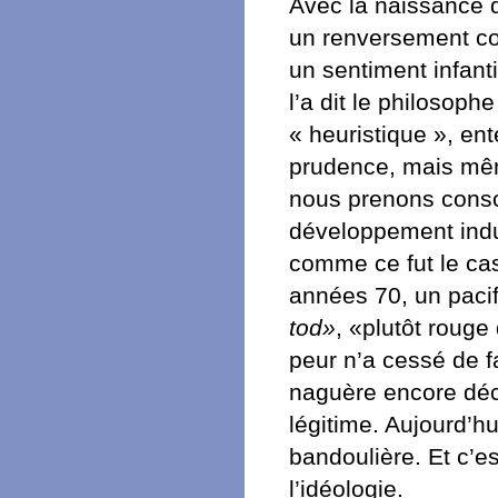
Avec la naissance d
un renversement com
un sentiment infant
l’a dit le philosop
« heuristique », en
prudence, mais mêm
nous prenons consc
développement indust
comme ce fut le ca
années 70, un pacif
tod»
, «plutôt rouge
peur n’a cessé de f
naguère encore déc
légitime. Aujourd’hu
bandoulière. Et c’es
l’idéologie.