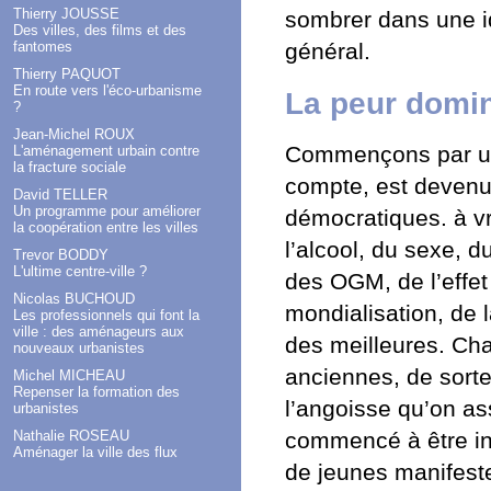
Thierry JOUSSE
sombrer dans une idé
Des villes, des films et des
général.
fantomes
Thierry PAQUOT
En route vers l'éco-urbanisme
La peur domin
?
Jean-Michel ROUX
Commençons par un 
L'aménagement urbain contre
la fracture sociale
compte, est devenu
David TELLER
Un programme pour améliorer
démocratiques. à vr
la coopération entre les villes
l’alcool, du sexe, d
Trevor BODDY
L'ultime centre-ville ?
des OGM, de l’effet
Nicolas BUCHOUD
mondialisation, de l
Les professionnels qui font la
ville : des aménageurs aux
des meilleures. Ch
nouveaux urbanistes
anciennes, de sorte 
Michel MICHEAU
Repenser la formation des
l’angoisse qu’on as
urbanistes
commencé à être inq
Nathalie ROSEAU
Aménager la ville des flux
de jeunes manifeste