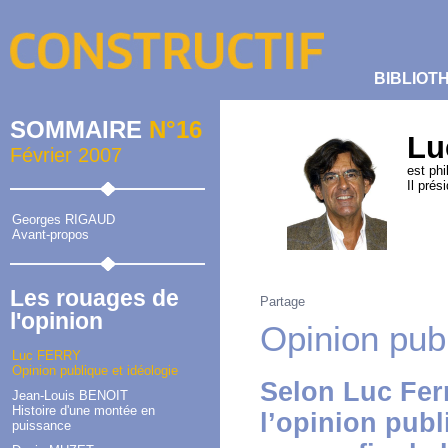
BIBLIOT
SOMMAIRE
N°16
Lu
Février 2007
est phi
Il prés
Georges RIGAUD
Avant-propos
Les rouages de
Partage
l'opinion
Opinion publ
Luc FERRY
Opinion publique et idéologie
Selon Luc Fer
Jean-Louis BENOIT
Histoire d'une montée en
l’opinion publ
puissance