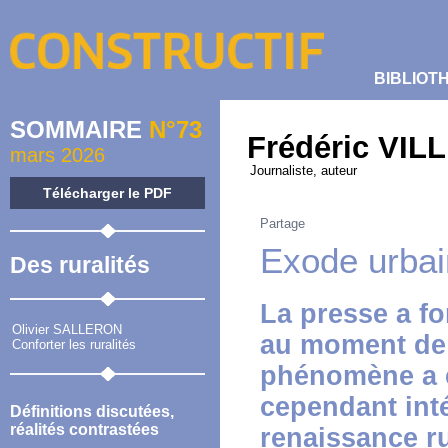
BIBLIOT
SOMMAIRE
N°73
Frédéric VIL
mars 2026
Journaliste, auteur
Télécharger le PDF
Partage
Exode urbai
Des ruralités
La presse a fo
Olivier SALLERON
au moment de l
Conforter les ruralités
phénomène a en
cependant int
Définitions discutées,
réalités contrastées
renaissance ru