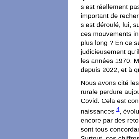
s’est réellement pa
important de recherc
s’est déroulé, lui, s
ces mouvements in
plus long ? En ce s
judicieusement qu’i
les années 1970. Mai
depuis 2022, et à q
Nous avons cité les
rurale perdure aujo
Covid. Cela est con
4
naissances
, évol
encore par des retou
sont tous concordan
Surtout, ces chiffr