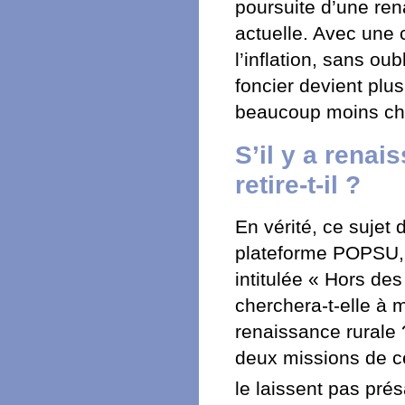
poursuite d’une ren
actuelle. Avec une 
l’inflation, sans ou
foncier devient plu
beaucoup moins ch
S’il y a renai
retire-t-il ?
En vérité, ce sujet 
plateforme POPSU, 
intitulée « Hors des
cherchera-t-elle à m
renaissance rurale 
deux missions de c
le laissent pas pré