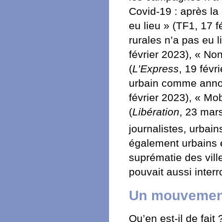
Covid-19 : après la 
eu lieu » (TF1, 17 
rurales n’a pas eu l
février 2023), « No
(
L’Express
, 19 fév
urbain comme anno
février 2023), « Mob
(
Libération
, 23 mars
journalistes, urbai
également urbains e
suprématie des vill
pouvait aussi interr
Un mouvement
Qu’en est-il de fait 