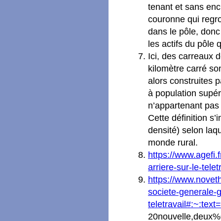
tenant et sans enc
couronne qui regr
dans le pôle, donc
les actifs du pôle 
Ici, des carreaux 
kilomètre carré s
alors construites 
à population supér
n’appartenant pas
Cette définition s
densité) selon laq
monde rural.
https://www.agefi.
arriere-sur-le-tel
https://www.noveth
societe-generale-g
teletravail#:~:t
20nouvelle,deux%