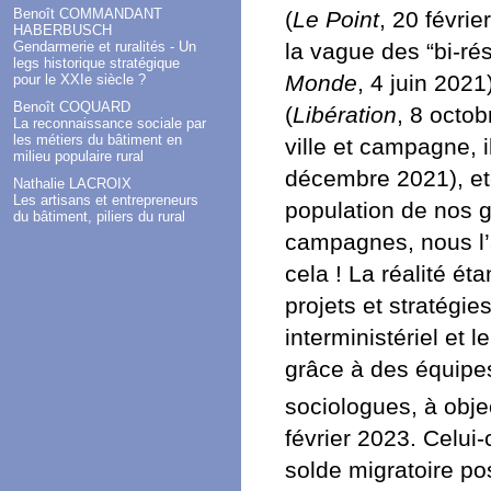
Benoît COMMANDANT
(
Le Point
, 20 févri
HABERBUSCH
Gendarmerie et ruralités - Un
la vague des “bi-rés
legs historique stratégique
Monde
, 4 juin 2021
pour le XXIe siècle ?
Benoît COQUARD
(
Libération
, 8 octo
La reconnaissance sociale par
les métiers du bâtiment en
ville et campagne, 
milieu populaire rural
décembre 2021), etc
Nathalie LACROIX
Les artisans et entrepreneurs
population de nos g
du bâtiment, piliers du rural
campagnes, nous l’
cela ! La réalité é
projets et stratégi
interministériel et 
grâce à des équipe
sociologues, à objec
février 2023. Celui
solde migratoire po