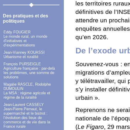
les territoires rura
définitives de l’IN
Des pratiques et des
attendre un prochai
politiques
enquêtes annuelle
Eddy FOUGIER
qu’en 2026.
Le monde rural, un monde
d’initiatives et
d’expérimentations
De l’exode urb
Jean-Vianney KOUASSI
Urbanisme et ruralité
Souvenez-vous : en 
François PURSEIGLE
Agriculture française : par-delà
migrations d’ampleur
les problèmes, une somme de
solutions
y télétravailler, qu
Magalie RASCLE, Rodolphe
s’y installer défini
DUMOULIN
La MSA : régime agricole et
urbain ».
régime de la ruralité
Jean-Laurent CASSELY
Reprenons ne serai
Jean-Pierre Pernaut, le
supermarché et le bistrot :
nationale de l’époq
l’évolution des lieux de
commerce et de vie dans la
(
Le Figaro
, 29 mars
France rurale