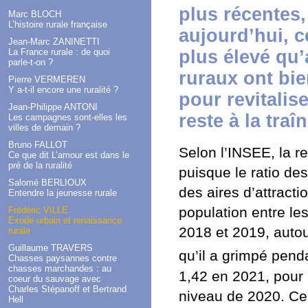
plus récentes
Marc BLOCH
L’histoire rurale française
aujourd’hui, c
Jean-Marc ZANINETTI
La France rurale : de quoi
plus élevé qu’
parle-t-on ?
ruraux ont bie
Pierre VERMEREN
Y a-t-il encore une ruralité ?
pour revitalise
Jean-Philippe ANTONI
reste à la traîn
Les campagnes sont-elles les
villes de demain ?
Bruno FALLOT
Selon l’INSEE, la r
Ce que dit L’amour est dans le
pré de la ruralité
puisque le ratio des
Salomé BERLIOUX
des aires d’attracti
Entendre la jeunesse rurale
population entre les
Frédéric VILLE
Exode urbain et renaissance
2018 et 2019, autour
rurale
Guillaume TRAVERS
qu’il a grimpé pend
Chasses paysannes contre
chasses marchandes : au
1,42 en 2021, pour 
coeur du sauvage avec
Charles Stépanoff et Bertrand
niveau de 2020. Ce
Hell