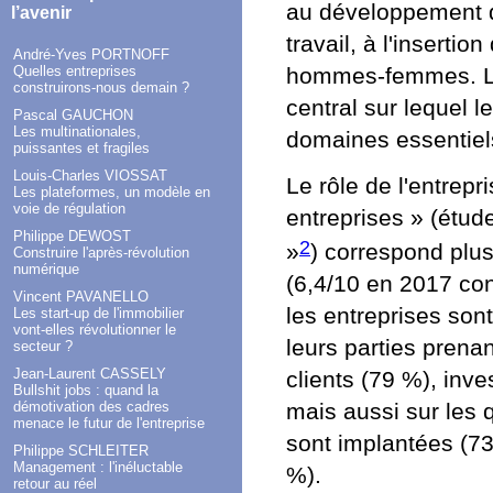
au développement de
l’avenir
travail, à l'insertio
André-Yves PORTNOFF
hommes-femmes. L'e
Quelles entreprises
construirons-nous demain ?
central sur lequel 
Pascal GAUCHON
Les multinationales,
domaines essentiels
puissantes et fragiles
Louis-Charles VIOSSAT
Le rôle de l'entrep
Les plateformes, un modèle en
voie de régulation
entreprises » (étu
Philippe DEWOST
2
»
) correspond plus
Construire l'après-révolution
numérique
(6,4/10 en 2017 con
Vincent PAVANELLO
les entreprises son
Les start-up de l'immobilier
vont-elles révolutionner le
leurs parties prena
secteur ?
Jean-Laurent CASSELY
clients (79 %), inv
Bullshit jobs : quand la
mais aussi sur les q
démotivation des cadres
menace le futur de l'entreprise
sont implantées (73
Philippe SCHLEITER
Management : l'inéluctable
%).
retour au réel