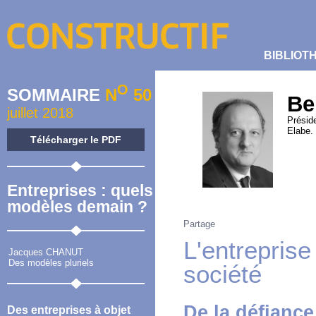
BIBLIOT
O
SOMMAIRE
N
50
Be
juillet 2018
Préside
Elabe.
Télécharger le PDF
Entreprises : quels
modèles demain ?
Partage
L'entreprise
Jacques CHANUT
Des modèles pluriels
société
De la défiance
Des entreprises à objet