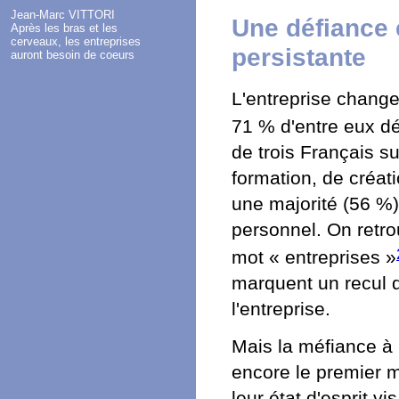
Jean-Marc VITTORI
Une défiance 
Après les bras et les
cerveaux, les entreprises
persistante
auront besoin de coeurs
L'entreprise chang
71 % d'entre eux dé
de trois Français s
formation, de créat
une majorité (56 %)
personnel. On retro
mot « entreprises »
marquent un recul d
l'entreprise.
Mais la méfiance à l
encore le premier m
leur état d'esprit v