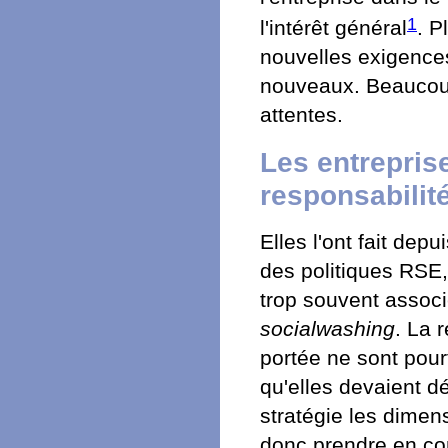
1
l'intérêt général
. P
nouvelles exigence
nouveaux. Beaucou
attentes.
Les entrepris
responsabilit
Elles l'ont fait de
des politiques RSE,
trop souvent assoc
socialwashing
. La 
portée ne sont pour
qu'elles devaient d
stratégie les dimen
donc prendre en com