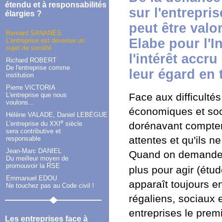
étendu et à responsabilités
sur l'entrepri
élargies ?
peut être val
Bernard SANANÈS
Elabe pour l'In
L'entreprise est devenue un
sujet de société
l'intérêt accru
Richard ROBERT
De l'entreprise comme
leur égard en 
institution
Pierre VICTORIA
L'entreprise que nous
Face aux difficulté
voulons...
économiques et soci
Hélène VALADE, Daniel LEBÈGUE
e
dorénavant compter 
L'entreprise du XXI
siècle
sera contributive et
attentes et qu'ils n
responsable
Jean-Marc DANIEL
Quand on demande a
Du meilleur moyen de
promouvoir la RSE
plus pour agir (étu
Emmanuel EDOU
apparaît toujours 
Ne touchez pas au Code civil !
régaliens, sociaux 
entreprises le premi
Les entreprises face à