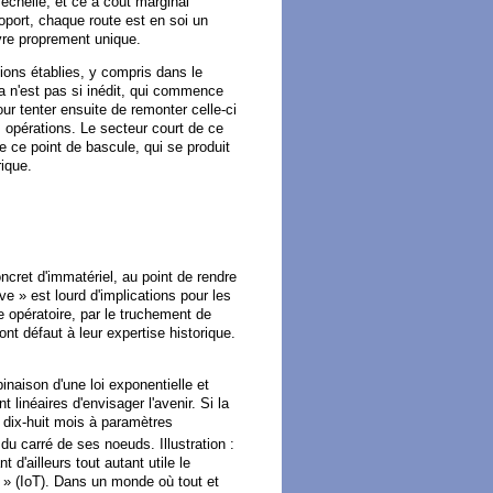
e échelle, et ce à coût marginal
oport, chaque route est en soi un
uvre proprement unique.
tions établies, y compris dans le
ma n'est pas si inédit, qui commence
pour tenter ensuite de remonter celle-ci
s opérations. Le secteur court de ce
e ce point de bascule, qui se produit
rique.
cret d'immatériel, au point de rendre
e » est lourd d'implications pour les
e opératoire, par le truchement de
ont défaut à leur expertise historique.
naison d'une loi exponentielle et
linéaires d'envisager l'avenir. Si la
 dix-huit mois à paramètres
du carré de ses noeuds. Illustration :
 d'ailleurs tout autant utile le
s » (IoT). Dans un monde où tout et