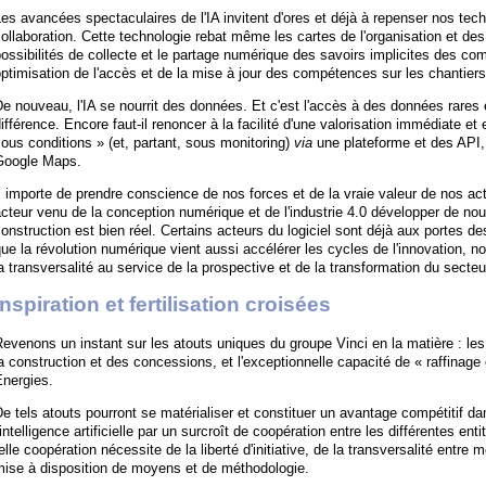
es avancées spectaculaires de l'IA invitent d'ores et déjà à repenser nos te
ollaboration. Cette technologie rebat même les cartes de l'organisation et des
ossibilités de collecte et le partage numérique des savoirs implicites des c
ptimisation de l'accès et de la mise à jour des compétences sur les chantiers
e nouveau, l'IA se nourrit des données. Et c'est l'accès à des données rares 
ifférence. Encore faut-il renoncer à la facilité d'une valorisation immédiate e
ous conditions » (et, partant, sous monitoring)
via
une plateforme et des API, 
Google Maps.
l importe de prendre conscience de nos forces et de la vraie valeur de nos act
cteur venu de la conception numérique et de l'industrie 4.0 développer de nou
onstruction est bien réel. Certains acteurs du logiciel sont déjà aux portes de
ue la révolution numérique vient aussi accélérer les cycles de l'innovation, n
a transversalité au service de la prospective et de la transformation du secteu
Inspiration et fertilisation croisées
evenons un instant sur les atouts uniques du groupe Vinci en la matière : le
a construction et des concessions, et l'exceptionnelle capacité de « raffinage
Énergies.
e tels atouts pourront se matérialiser et constituer un avantage compétitif da
'intelligence artificielle par un surcroît de coopération entre les différentes ent
elle coopération nécessite de la liberté d'initiative, de la transversalité entre 
mise à disposition de moyens et de méthodologie.