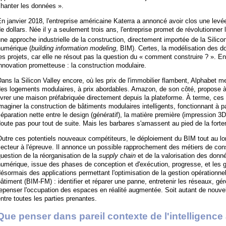
hanter les données ».
n janvier 2018, l'entreprise américaine Katerra a annoncé avoir clos une levé
e dollars. Née il y a seulement trois ans, l'entreprise promet de révolutionner
ne approche industrielle de la construction, directement importée de la Silico
numérique (
building information modeling
, BIM). Certes, la modélisation des 
es projets, car elle ne résout pas la question du « comment construire ? ». En
nnovation prometteuse : la construction modulaire.
ans la Silicon Valley encore, où les prix de l'immobilier flambent, Alphabet 
es logements modulaires, à prix abordables. Amazon, de son côté, propose à s
ivrer une maison préfabriquée directement depuis la plateforme. À terme, ce
maginer la construction de bâtiments modulaires intelligents, fonctionnant à par
éparation nette entre le design (génératif), la matière première (impression 3D
oute pas pour tout de suite. Mais les barbares s'amassent au pied de la for
utre ces potentiels nouveaux compétiteurs, le déploiement du BIM tout au lo
ecteur à l'épreuve. Il annonce un possible rapprochement des métiers de cons
uestion de la réorganisation de la
supply chain
et de la valorisation des donn
umérique, issue des phases de conception et d'exécution, progresse, et les g
ésormais des applications permettant l'optimisation de la gestion opérationnel
âtiment (BIM-FM) : identifier et réparer une panne, entretenir les réseaux, gére
epenser l'occupation des espaces en réalité augmentée. Soit autant de nouvelle
ntre toutes les parties prenantes.
Que penser dans pareil contexte de l'intelligence ar