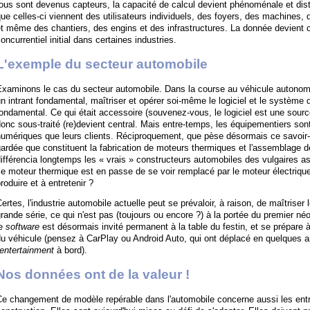
ous sont devenus capteurs, la capacité de calcul devient phénoménale et dis
ue celles-ci viennent des utilisateurs individuels, des foyers, des machines, 
t même des chantiers, des engins et des infrastructures. La donnée devient ce
oncurrentiel initial dans certaines industries.
L'exemple du secteur automobile
Examinons le cas du secteur automobile. Dans la course au véhicule autonome
n intrant fondamental, maîtriser et opérer soi-même le logiciel et le système d
ondamental. Ce qui était accessoire (souvenez-vous, le logiciel est une sourc
onc sous-traité (re)devient central. Mais entre-temps, les équipementiers s
umériques que leurs clients. Réciproquement, que pèse désormais ce savoir-f
ardée que constituent la fabrication de moteurs thermiques et l'assemblage d
ifférencia longtemps les « vrais » constructeurs automobiles des vulgaires a
e moteur thermique est en passe de se voir remplacé par le moteur électrique
roduire et à entretenir ?
ertes, l'industrie automobile actuelle peut se prévaloir, à raison, de maîtriser 
rande série, ce qui n'est pas (toujours ou encore ?) à la portée du premier n
le
software
est désormais invité permanent à la table du festin, et se prépare 
du véhicule (pensez à CarPlay ou Android Auto, qui ont déplacé en quelques 
entertainment
à bord).
Nos données ont de la valeur !
e changement de modèle repérable dans l'automobile concerne aussi les entr