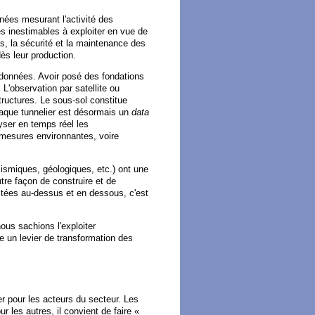
nées mesurant l'activité des
s inestimables à exploiter en vue de
es, la sécurité et la maintenance des
dès leur production.
e données. Avoir posé des fondations
'observation par satellite ou
tructures. Le sous-sol constitue
aque tunnelier est désormais un
data
yser en temps réel les
 mesures environnantes, voire
ismiques, géologiques, etc.) ont une
utre façon de construire et de
ctées au-dessus et en dessous, c'est
ous sachions l'exploiter
re un levier de transformation des
 pour les acteurs du secteur. Les
 les autres, il convient de faire «