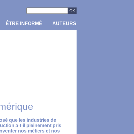
ÊTRE INFORMÉ
AUTEURS
umérique
osé que les industries de
uction a-t-il pleinement pris
nventer nos métiers et nos