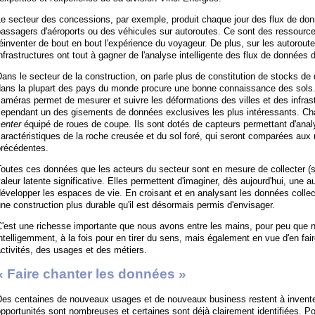
e secteur des concessions, par exemple, produit chaque jour des flux de don
assagers d'aéroports ou des véhicules sur autoroutes. Ce sont des ressource
éinventer de bout en bout l'expérience du voyageur. De plus, sur les autorout
nfrastructures ont tout à gagner de l'analyse intelligente des flux de données 
ans le secteur de la construction, on parle plus de constitution de stocks d
ans la plupart des pays du monde procure une bonne connaissance des sols. L
améras permet de mesurer et suivre les déformations des villes et des infras
cependant un des gisements de données exclusives les plus intéressants. Ch
enter
équipé de roues de coupe. Ils sont dotés de capteurs permettant d'anal
aractéristiques de la roche creusée et du sol foré, qui seront comparées aux
précédentes.
outes ces données que les acteurs du secteur sont en mesure de collecter (s
aleur latente significative. Elles permettent d'imaginer, dès aujourd'hui, une a
évelopper les espaces de vie. En croisant et en analysant les données colle
ne construction plus durable qu'il est désormais permis d'envisager.
'est une richesse importante que nous avons entre les mains, pour peu que n
ntelligemment, à la fois pour en tirer du sens, mais également en vue d'en fai
ctivités, des usages et des métiers.
« Faire chanter les données »
Des centaines de nouveaux usages et de nouveaux business restent à inventer
pportunités sont nombreuses et certaines sont déjà clairement identifiées. Pour