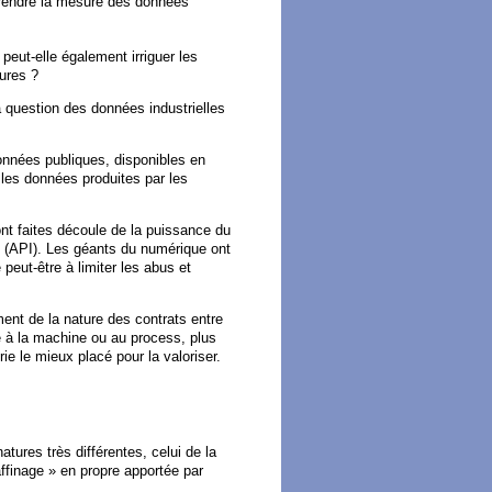
 prendre la mesure des données
peut-elle également irriguer les
tures ?
a question des données industrielles
onnées publiques, disponibles en
t, les données produites par les
ont faites découle de la puissance du
n (API). Les géants du numérique ont
 peut-être à limiter les abus et
ment de la nature des contrats entre
e à la machine ou au process, plus
rie le mieux placé pour la valoriser.
tures très différentes, celui de la
affinage » en propre apportée par