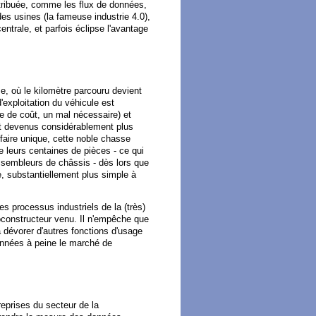
tribuée, comme les flux de données,
des usines (la fameuse industrie 4.0),
ntrale, et parfois éclipse l'avantage
, où le kilomètre parcouru devient
'exploitation du véhicule est
e de coût, un mal nécessaire) et
ont devenus considérablement plus
aire unique, cette noble chasse
e leurs centaines de pièces - ce qui
ssembleurs de châssis - dès lors que
, substantiellement plus simple à
les processus industriels de la (très)
éoconstructeur venu. Il n'empêche que
à dévorer d'autres fonctions d'usage
années à peine le marché de
eprises du secteur de la