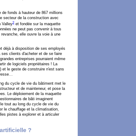
e de fonds à hauteur de 867 millions
 le secteur de la construction avec
2
n Valley
et fondée sur la maquette
données ne peut pas convenir à tous
 revanche, elle ouvre la voie à une
met déjà à disposition de ses employés
es clients d'acheter et de se faire
s grandes entreprises pourraient même
tir de logiciels propriétaires ! La
) et le geste de construire n'est sans
teresse…
ng du cycle de vie du bâtiment met le
tructeur et de mainteneur, et pose la
ées. Le déploiement de la maquette
estionnaires de bâti imaginent
le tout au long du cycle de vie du
r le chauffage et la climatisation,
s pistes à explorer et à articuler
tificielle ?