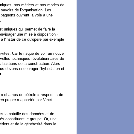
chniques, nos métiers et nos modes de
 savoirs de l'organisation. Les
ompagnons ouvrent la voie à une
.
et uniques qui permet de faire la
t envisager une mise à disposition «
à l'instar de ce qu'opère par exemple
ivités. Car le risque de voir un nouvel
velles techniques révolutionnaires de
s bastions de la construction. Alors
ous devons encourager l'hybridation et
r.
s « champs de pétrole » respectifs de
 en propre » apportée par Vinci
ns la bataille des données et de
ités constituant le groupe. Or, une
métiers et de la générosité dans la