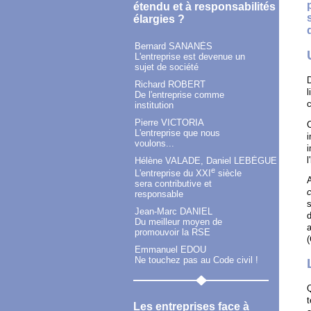
étendu et à responsabilités
élargies ?
Bernard SANANÈS
L'entreprise est devenue un
sujet de société
D
Richard ROBERT
l
De l'entreprise comme
institution
Pierre VICTORIA
L'entreprise que nous
i
voulons...
i
l
Hélène VALADE, Daniel LEBÈGUE
e
L'entreprise du XXI
siècle
A
sera contributive et
responsable
s
Jean-Marc DANIEL
d
Du meilleur moyen de
a
promouvoir la RSE
(
Emmanuel EDOU
Ne touchez pas au Code civil !
Q
Les entreprises face à