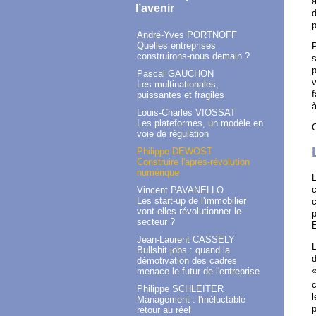
a
l’avenir
d
p
André-Yves PORTNOFF
Quelles entreprises
P
construirons-nous demain ?
s
p
Pascal GAUCHON
v
Les multinationales,
f
puissantes et fragiles
à
Louis-Charles VIOSSAT
Les plateformes, un modèle en
O
voie de régulation
Philippe DEWOST
Construire l'après-révolution
numérique
L
c
Vincent PAVANELLO
Les start-up de l'immobilier
c
vont-elles révolutionner le
p
secteur ?
E
Jean-Laurent CASSELY
L
Bullshit jobs : quand la
d
démotivation des cadres
«
menace le futur de l'entreprise
c
Philippe SCHLEITER
l
Management : l'inéluctable
p
retour au réel