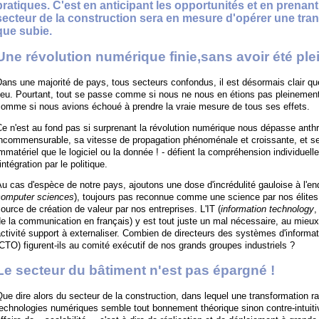
pratiques. C'est en anticipant les opportunités et en prenan
secteur de la construction sera en mesure d'opérer une tran
que subie.
Une révolution numérique finie,sans avoir été pl
ans une majorité de pays, tous secteurs confondus, il est désormais clair qu
ieu. Pourtant, tout se passe comme si nous ne nous en étions pas pleinement 
comme si nous avions échoué à prendre la vraie mesure de tous ses effets.
Ce n'est au fond pas si surprenant la révolution numérique nous dépasse ant
ncommensurable, sa vitesse de propagation phénoménale et croissante, et ses 
mmatériel que le logiciel ou la donnée ! - défient la compréhension individuelle
'intégration par le politique.
u cas d'espèce de notre pays, ajoutons une dose d'incrédulité gauloise à l'endr
computer sciences
), toujours pas reconnue comme une science par nos élite
ource de création de valeur par nos entreprises. L'IT (
information technology
,
e la communication en français) y est tout juste un mal nécessaire, au mieux
ctivité support à externaliser. Combien de directeurs des systèmes d'informa
CTO) figurent-ils au comité exécutif de nos grands groupes industriels ?
Le secteur du bâtiment n'est pas épargné !
ue dire alors du secteur de la construction, dans lequel une transformation ra
technologies numériques semble tout bonnement théorique sinon contre-intuit