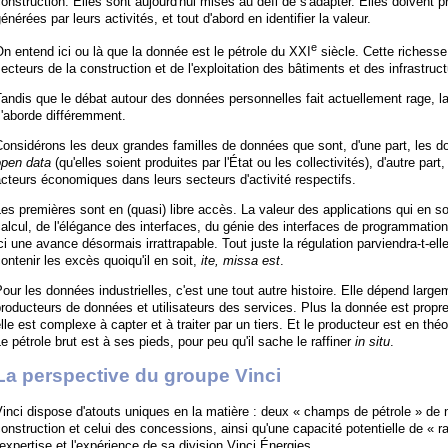
onstruction. Elles sont aujourd'hui mises au défi de s'adapter. Elles doivent
énérées par leurs activités, et tout d'abord en identifier la valeur.
e
n entend ici ou là que la donnée est le pétrole du XXI
siècle. Cette richesse 
ecteurs de la construction et de l'exploitation des bâtiments et des infrastruc
andis que le débat autour des données personnelles fait actuellement rage, l
'aborde différemment.
onsidérons les deux grandes familles de données que sont, d'une part, les d
open data
(qu'elles soient produites par l'État ou les collectivités), d'autre par
cteurs économiques dans leurs secteurs d'activité respectifs.
es premières sont en (quasi) libre accès. La valeur des applications qui en s
alcul, de l'élégance des interfaces, du génie des interfaces de programmatio
ci une avance désormais irrattrapable. Tout juste la régulation parviendra-t-elle
ontenir les excès quoiqu'il en soit,
ite, missa est
.
our les données industrielles, c'est une tout autre histoire. Elle dépend large
roducteurs de données et utilisateurs des services. Plus la donnée est propr
lle est complexe à capter et à traiter par un tiers. Et le producteur est en théo
e pétrole brut est à ses pieds, pour peu qu'il sache le raffiner
in situ
.
La perspective du groupe Vinci
inci dispose d'atouts uniques en la matière : deux « champs de pétrole » de na
onstruction et celui des concessions, ainsi qu'une capacité potentielle de « r
'expertise et l'expérience de sa division Vinci Énergies.