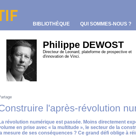
BIBLIOTHÈQUE
QUI SOMMES-NOUS ?
Philippe DEWOST
Directeur de Leonard, plateforme de prospective et
d'innovation de Vinci.
Partage
Construire l'après-révolution n
La révolution numérique est passée. Moins directement exp
volume en prise avec « la multitude », le secteur de la constr
la mesure de ses conséquences ? Ce grand défi oblige à réi