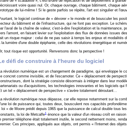
ffaire de « scalabilité », c'est-à-dire de réplication et de déploiement à grand
écroissant voire quasi nul. Or, chaque ouvrage, chaque bâtiment, chaque aér
rototype de lui-même ! Si le geste parfois se répète, l'art est singulier et l'œ
ourtant, le logiciel continue de « dévorer » le monde et de bousculer les posi
ecteur du bâtiment et de l'infrastructure, qui ne font pas exception. Le sché
ar l'aval de la chaîne de valeur, c'est-à-dire l'exploitation et la maintenance, 
ers l'amont, en faisant levier sur l'exploitation des flux de données issues de
ait un risque majeur : celui de ne pas saisir à temps les enjeux et modalités d
 la lumière d'une double épiphanie, celle des révolutions énergétique et numé
r, tout risque est opportunité. Renversons donc la perspective !
Le défi de construire à l'heure du logiciel
a révolution numérique est un changement de paradigme, qui enveloppe le con
e concret comme invisible, et de l'escamoter. Ce « déplacement de perspectiv
onstructeurs, dont la stratégie consiste désormais à intégrer dans leur modèl
artenariats ou d'acquisitions, les technologies innovantes et les logiciels qui f
t un tel « déplacement de perspective » s'avère totalement déroutant…
a révolution numérique nous dépasse, car elle repose notamment sur la combi
'une loi de puissance qui, toutes deux, bousculent nos capacités profondément 
 loi » de Moore prédit depuis 1965 que la puissance de calcul double tous les
1
onstants, la loi de Metcalfe
énonce que la valeur d'un réseau croît en raison 
e premier téléphone était totalement inutile, le second nettement moins, rendant
remier. Ces principes, appliqués aux objets, ont permis « l'Internet des objet