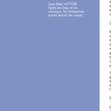
t
Jean-Marc VITTORI
q
Après les bras et les
e
cerveaux, les entreprises
c
auront besoin de coeurs
u
f
d
n
g
d
c
p
C
g
l'
C