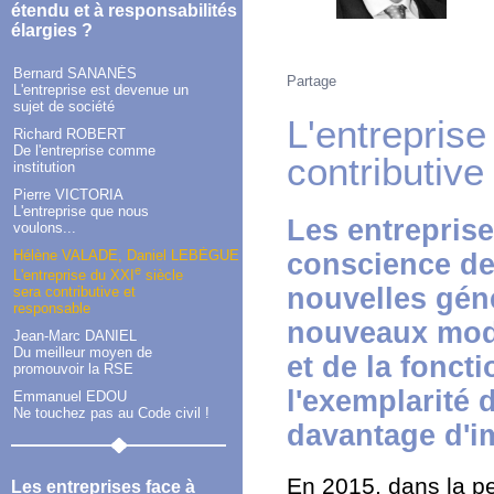
étendu et à responsabilités
élargies ?
Bernard SANANÈS
Partage
L'entreprise est devenue un
sujet de société
L'entreprise
Richard ROBERT
De l'entreprise comme
contributive
institution
Pierre VICTORIA
L'entreprise que nous
Les entrepris
voulons...
Hélène VALADE, Daniel LEBÈGUE
conscience de 
e
L'entreprise du XXI
siècle
nouvelles gén
sera contributive et
responsable
nouveaux modè
Jean-Marc DANIEL
Du meilleur moyen de
et de la foncti
promouvoir la RSE
l'exemplarité 
Emmanuel EDOU
Ne touchez pas au Code civil !
davantage d'i
En 2015, dans la p
Les entreprises face à