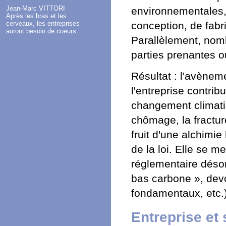
Jean-Marc VITTORI
environnementales,
Après les bras et les
conception, de fab
cerveaux, les entreprises
auront besoin de coeurs
Parallèlement, nomb
parties prenantes ou
Résultat : l'avènem
l'entreprise contrib
changement climatiq
chômage, la fracture 
fruit d'une alchimi
de la loi. Elle se 
réglementaire désorm
bas carbone », devo
fondamentaux, etc.)
Entreprise et