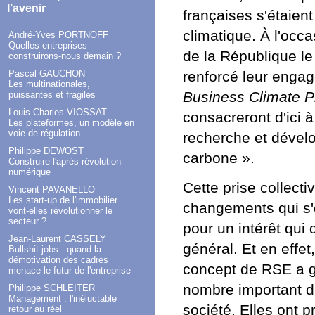
l’avenir
françaises s'étaien
climatique. À l'occ
André-Yves PORTNOFF
Quelles entreprises
de la République l
construirons-nous demain ?
renforcé leur engag
Pascal GAUCHON
Les multinationales,
Business Climate P
puissantes et fragiles
Louis-Charles VIOSSAT
consacreront d'ici 
Les plateformes, un modèle en
voie de régulation
recherche et dével
Philippe DEWOST
carbone ».
Construire l'après-révolution
numérique
Cette prise collecti
Vincent PAVANELLO
Les start-up de l'immobilier
changements qui s'o
vont-elles révolutionner le
secteur ?
pour un intérêt qui 
Jean-Laurent CASSELY
général. Et en effe
Bullshit jobs : quand la
démotivation des cadres
concept de RSE a g
menace le futur de l'entreprise
nombre important d'
Philippe SCHLEITER
Management : l'inéluctable
société. Elles ont 
retour au réel