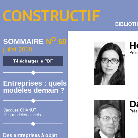
BIBLIOT
O
SOMMAIRE
N
50
H
juillet 2018
Prés
Télécharger le PDF
Entreprises : quels
modèles demain ?
D
Jacques CHANUT
Prés
Des modèles pluriels
Des entreprises à objet