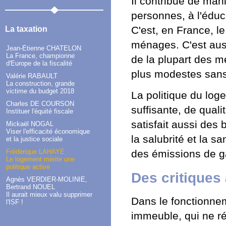
Il contribue de man
personnes, à l'éduca
C'est, en France, l
La taxation
ménages. C'est auss
Jean-Étienne CHATELON
La France, championne
de la plupart des m
d'Europe de la fiscalité
plus modestes sans
Valérie RABAULT
La construction, grande
victime du budget 2018
La politique du log
Charles DE COURSON
suffisante, de quali
Instituer l'équité fiscale
satisfait aussi des
Mickaël NOGAL
Viser l'efficacité économique
la salubrité et la sa
et la justice sociale
Frédérique LAHAYE
des émissions de ga
Le logement mérite une
politique active
Des critiques
Agnès VERDIER-MOLINIÉ,
Bertrand NOUEL
Il aurait mieux valu supprimer
Dans le fonctionnem
l'ISF !
immeuble, qui ne ré