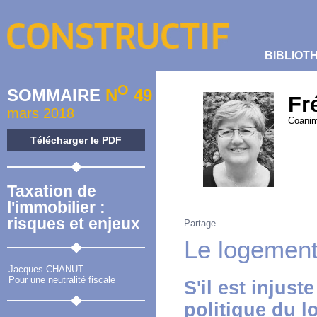
BIBLIOT
O
SOMMAIRE
N
49
Fr
mars 2018
Coanim
Télécharger le PDF
Taxation de
l'immobilier :
risques et enjeux
Partage
Le logement 
Jacques CHANUT
Pour une neutralité fiscale
S'il est injust
politique du l