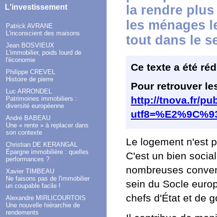
la rendre plus 
L'investissement
les ménages l
Patrick AVRANE
L'inconscient des maisons
tout dans le se
Jean BOSVIEUX
L'immobilier, poids lourd de
l'économie
Ce texte a été ré
Philippe CREVEL
Histoire de pierre
Pour retrouver le
Luc ARRONDEL
http://tnova.fr/pu
Patrimoines immobiliers :
diversité européenne
utf8=%E2%9C%93&t
André BABEAU
Une « rente » à replacer dans
son contexte
Le logement n'est 
Christian DE KERANGAL
Épargne immobilière : quelles
C'est un bien soci
performances ?
nombreuses convent
Xavier TIMBEAU
Ne faisons pas de l'immobilier
sein du Socle europ
un coupable facile !
chefs d'État et de
Alexandre MIRLICOURTOIS
Une nouvelle hiérarchie de
rendements