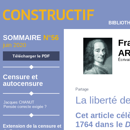
BIBLIOT
SOMMAIRE
N°56
Fr
juin 2020
AR
Télécharger le PDF
Écriva
Censure et
autocensure
Partage
La liberté 
Jacques CHANUT
Pensée correcte exigée ?
Cet article cé
1764 dans le
D
Extension de la censure et