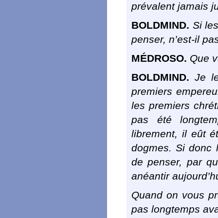
prévalent jamais j
BOLDMIND.
Si les
penser, n’est-il pa
MÉDROSO.
Que vo
BOLDMIND.
Je le
premiers empereu
les premiers chrét
pas été longtem
librement, il eût 
dogmes. Si donc le
de penser, par que
anéantir aujourd’hu
Quand on vous pro
pas longtemps ava