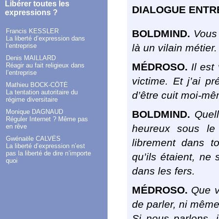
Libérer toutes les
DIALOGUE ENTR
expressions ?
Francis KESSLER
BOLDMIND.
Vous 
La liberté d’expression dans
là un vilain métier.
l’entreprise
Denis MAILLARD
MÉDROSO.
Il est
Réagir au fait religieux dans
l’entreprise
victime. Et j’ai p
Mathieu BOCK-CÔTÉ
La tentation autoritaire du
d’être cuit moi-m
régime diversitaire
Monique DAGNAUD
BOLDMIND.
Quelle
Réguler Internet ? Même pas
heureux sous le 
en rêve
Gwénaële CALVÈS
librement dans to
La liberté d’expression n’est
pas la liberté de dire n’importe
qu’ils étaient, ne
quoi
dans les fers.
MÉDROSO.
Que vo
de parler, ni même
Si nous parlons, i