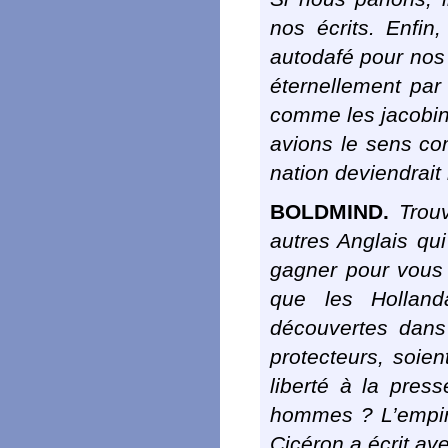
nos écrits. Enf
autodafé pour nos
éternellement pa
comme les jacobin
avions le sens com
nation deviendrait
BOLDMIND.
Trouv
autres Anglais qu
gagner pour vous 
que les Holland
découvertes dans 
protecteurs, soie
liberté à la pre
hommes ? L’empire
Cicéron a écrit ave