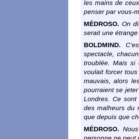
les mains de ceux
penser par vous-
MÉDROSO.
On dit
serait une étrange
BOLDMIND.
C’est
spectacle, chacun 
troublée. Mais si
voulait forcer tou
mauvais, alors les
pourraient se jete
Londres. Ce sont 
des malheurs du 
que depuis que cha
MÉDROSO.
Nous 
personne ne peut d