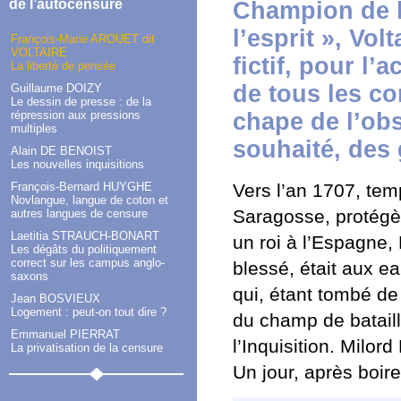
de l’autocensure
Champion de la
l’esprit », Vo
François-Marie AROUET dit
VOLTAIRE
fictif, pour l’
La liberté de pensée
de tous les co
Guillaume DOIZY
Le dessin de presse : de la
répression aux pressions
chape de l’obs
multiples
souhaité, des 
Alain DE BENOIST
Les nouvelles inquisitions
François-Bernard HUYGHE
Vers l’an 1707, tem
Novlangue, langue de coton et
Saragosse, protégè
autres langues de censure
Laetitia STRAUCH-BONART
un roi à l’Espagne, 
Les dégâts du politiquement
correct sur les campus anglo-
blessé, était aux e
saxons
qui, étant tombé de
Jean BOSVIEUX
Logement : peut-on tout dire ?
du champ de bataille
Emmanuel PIERRAT
l’Inquisition. Milor
La privatisation de la censure
Un jour, après boire