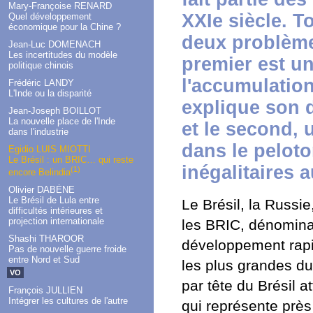
Mary-Françoise RENARD
XXIe siècle. T
Quel développement
économique pour la Chine ?
deux problème
Jean-Luc DOMENACH
Les incertitudes du modèle
premier est u
politique chinois
l'accumulation
Frédéric LANDY
L'Inde ou la disparité
explique son d
Jean-Joseph BOILLOT
La nouvelle place de l'Inde
et le second, 
dans l'industrie
dans le peloto
Egidio LUIS MIOTTI
Le Brésil : un BRIC… qui reste
inégalitaires 
(1)
encore Belindia
Olivier DABÈNE
Le Brésil de Lula entre
Le Brésil, la Russie
difficultés intérieures et
projection internationale
les BRIC, dénomina
Shashi THAROOR
développement rapi
Pas de nouvelle guerre froide
entre Nord et Sud
les plus grandes d
VO
par tête du Brésil 
François JULLIEN
Intégrer les cultures de l'autre
qui représente près 