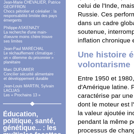
Jean-Marie CHEVALIER, Patrice
celui de l'Inde, mai
GEOFFRON
Chocs pétrolier et céréalier : la
Russie. Ces perfor
responsabilité limitée des pays
émergents
dans un cadre glob
Philippe ASKENAZY
soutenue, interromp
La recherche d'une main-
d'oeuvre moins chère trouve
inflation chronique 
ses limites
Jean-Paul MARÉCHAL
Une histoire 
Le réchauffement climatique :
un « dilemme du prisonnier »
volontarisme
planétaire
Marc DUFUMIER
Concilier sécurité alimentaire
Entre 1950 et 1980,
et développement durable
d'Amérique latine. 
Jean-Louis MARTIN, Sylvain
LACLIAS
caractérise par un
Les « Prochains 13 »
dont le moteur est l
la valeur ajoutée i
Éducation,
politique, santé,
pendant la même pér
génétique... : les
processus de chang