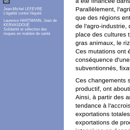
a été financée dans
VO
Parallèlement, l'agr
Jean-Michel LEFÈVRE
L'égalité contre l'équité
que des régions en
Laurence HARTMANN, Jean de
de l'agro-industrie
KERVASDOUÉ
Solidarité et sélection des
place des cultures t
risques en matière de santé
gras animaux, le riz
Ces mutations ont é
conséquence d'une po
subventionnés, fixat
Ces changements str
productif, ont about
Ainsi, à partir des
tendance à l'accroi
exportations totales
exportations de pro