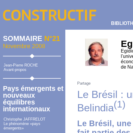
BIBLIOT
SOMMAIRE
N°21
Eg
Novembre 2008
Egidi
l'uni
écono
Jean-Pierre ROCHE
de Nat
Avant-propos
Partage
Pays émergents et
Le Brésil :
nouveaux
équilibres
(1)
Belindia
internationaux
Christophe JAFFRELOT
Le Brésil, une
Le phénomène «pays
émergents»
fait partie de