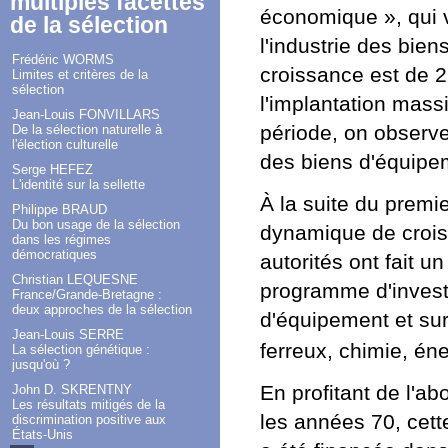
multiples facettes
économique », qui v
de la sélection
l'industrie des bie
Frédéric WORMS
croissance est de 2
Limites et critères de la
sélection
l'implantation mass
Jean-Louis FONVILLARS
période, on observ
De la sélection naturelle à
l'élection culturelle
des biens d'équipe
Serge HEFEZ
L'identité sur la sellette
À la suite du premie
Philippe BRAUD
Du bon usage de la sélection
dynamique de crois
dans les régimes
démocratiques
autorités ont fait u
Christian LEQUESNE
programme d'invest
France/Grande-Bretagne :
deux approches de la sélection
d'équipement et sur
Jean-Louis SERRE
ferreux, chimie, éner
La sélection génétique :
jusqu'où ?
En profitant de l'a
John D. SKRENTNY
Les résultats mitigés de la
les années 70, cette
discrimination positive aux
États-Unis