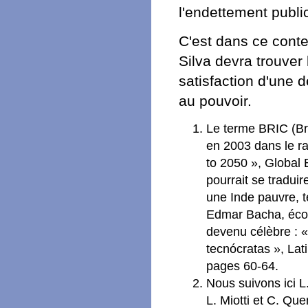
l'endettement public
C'est dans ce cont
Silva devra trouver l
satisfaction d'une d
au pouvoir.
Le terme BRIC (Bré
en 2003 dans le 
to 2050 », Global 
pourrait se tradui
une Inde pauvre, t
Edmar Bacha, écono
devenu célèbre : «
tecnócratas », Lat
pages 60-64.
Nous suivons ici L.
L. Miotti et C. Que