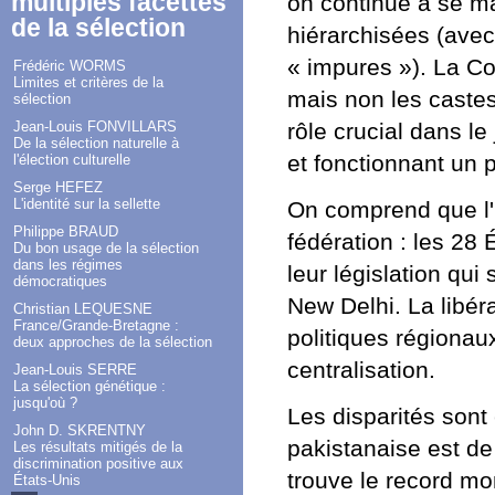
multiples facettes
on continue à se ma
de la sélection
hiérarchisées (avec
« impures »). La Con
Frédéric WORMS
Limites et critères de la
mais non les castes
sélection
rôle crucial dans le 
Jean-Louis FONVILLARS
De la sélection naturelle à
et fonctionnant un 
l'élection culturelle
Serge HEFEZ
L'identité sur la sellette
On comprend que l'
Philippe BRAUD
fédération : les 28 
Du bon usage de la sélection
dans les régimes
leur législation qui
démocratiques
New Delhi. La libér
Christian LEQUESNE
France/Grande-Bretagne :
politiques régionau
deux approches de la sélection
centralisation.
Jean-Louis SERRE
La sélection génétique :
jusqu'où ?
Les disparités sont 
John D. SKRENTNY
pakistanaise est de
Les résultats mitigés de la
discrimination positive aux
trouve le record mo
États-Unis