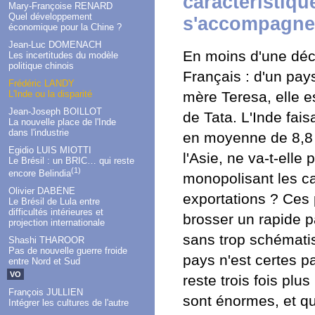
caractéristiqu
Mary-Françoise RENARD
Quel développement
s'accompagne 
économique pour la Chine ?
Jean-Luc DOMENACH
En moins d'une déce
Les incertitudes du modèle
politique chinois
Français : d'un pay
Frédéric LANDY
L'Inde ou la disparité
mère Teresa, elle es
Jean-Joseph BOILLOT
de Tata. L'Inde faisa
La nouvelle place de l'Inde
dans l'industrie
en moyenne de 8,8 %
Egidio LUIS MIOTTI
l'Asie, ne va-t-elle
Le Brésil : un BRIC… qui reste
(1)
encore Belindia
monopolisant les ca
Olivier DABÈNE
exportations ? Ces
Le Brésil de Lula entre
difficultés intérieures et
brosser un rapide pa
projection internationale
sans trop schématis
Shashi THAROOR
Pas de nouvelle guerre froide
pays n'est certes pa
entre Nord et Sud
VO
reste trois fois plus
François JULLIEN
sont énormes, et qu
Intégrer les cultures de l'autre