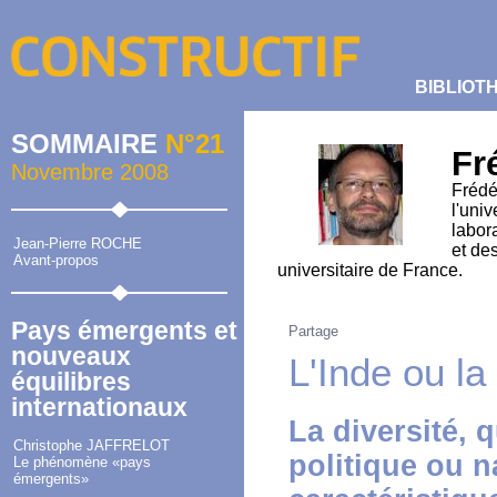
BIBLIOT
SOMMAIRE
N°21
Fr
Novembre 2008
Frédé
l'univ
labor
Jean-Pierre ROCHE
et de
Avant-propos
universitaire de France.
Pays émergents et
Partage
nouveaux
L'Inde ou la
équilibres
internationaux
La diversité, q
Christophe JAFFRELOT
politique ou na
Le phénomène «pays
émergents»