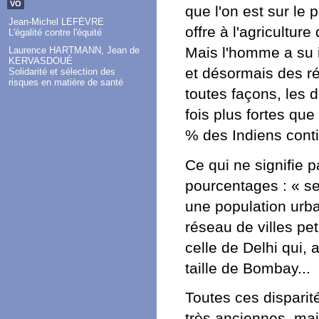
VO
que l'on est sur le
Jean-Michel LEFÈVRE
offre à l'agriculture
L'égalité contre l'équité
Mais l'homme a su 
Laurence HARTMANN, Jean de
KERVASDOUÉ
et désormais des rég
Solidarité et sélection des
risques en matière de santé
toutes façons, les d
fois plus fortes que
% des Indiens cont
Ce qui ne signifie p
pourcentages : « se
une population urba
réseau de villes p
celle de Delhi qui, 
taille de Bombay...
Toutes ces disparité
très anciennes, mai