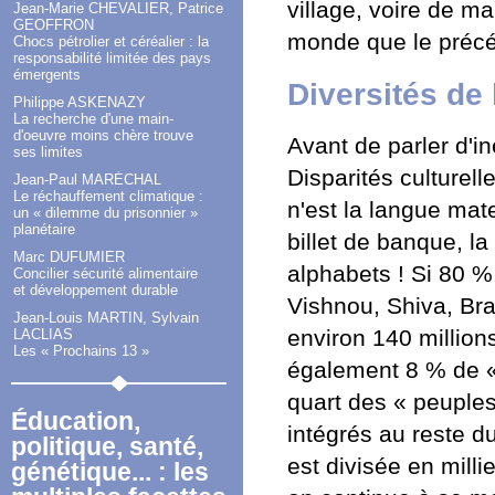
village, voire de m
Jean-Marie CHEVALIER, Patrice
GEOFFRON
monde que le précé
Chocs pétrolier et céréalier : la
responsabilité limitée des pays
émergents
Diversités de
Philippe ASKENAZY
La recherche d'une main-
d'oeuvre moins chère trouve
Avant de parler d'in
ses limites
Disparités culturelle
Jean-Paul MARÉCHAL
Le réchauffement climatique :
n'est la langue mat
un « dilemme du prisonnier »
planétaire
billet de banque, l
Marc DUFUMIER
alphabets ! Si 80 %
Concilier sécurité alimentaire
et développement durable
Vishnou, Shiva, Bra
Jean-Louis MARTIN, Sylvain
environ 140 million
LACLIAS
Les « Prochains 13 »
également 8 % de « 
quart des « peuples
Éducation,
intégrés au reste d
politique, santé,
est divisée en mill
génétique... : les