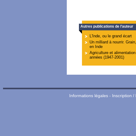
Autres publications de l’auteur
L'Inde, ou le grand écart
Un milliard à nourrir. Grain,
en Inde
Agriculture et alimentation
années (1947-2001)
Informations légales
-
Inscription /