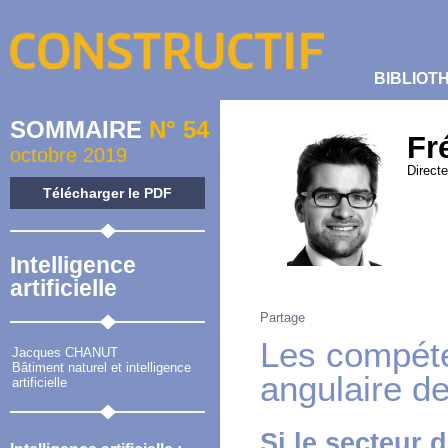
BIBLIOT
SOMMAIRE
N° 54
Fr
octobre 2019
Direct
Télécharger le PDF
Intelligence
artificielle
Partage
Les compéte
Jacques CHANUT
Bâtiment naturel et intelligence
angulaire d
artificielle
Si le secteur 