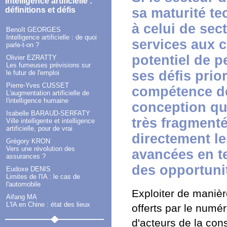
Intelligence artificielle :
sa maturité t
définitions et défis
à celui de sec
Benoît GEORGES
Intelligence artificielle : de quoi
services aux co
parle-t-on ?
potentiel de p
Olivier EZRATTY
Les fumeuses prévisions sur
ses défis prio
le futur de l'emploi
Pierre-Yves CUSSET
compétence de
L'augmentation artificielle de
l'intelligence humaine
conception que
Isabelle BARAUD-SERFATY
très fragmenté
Ville intelligente et intelligence
artificielle, pour de vrai
directement l
Grégory KRON
Vers une révolution des
avancées en te
assurances ?
des opportuni
Eudoxe DENIS
Limites de l'IA : le cas de
l'automobile
Exploiter de manièr
Aifang MA
L'IA en Chine : état des lieux
offerts par le numé
d'acteurs de la con