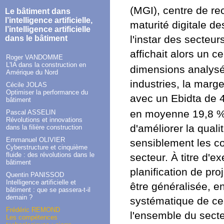
(MGI), centre de re
Le bâtiment dans
l’intelligence artificielle,
maturité digitale d
l’intelligence artificielle
l'instar des secteur
dans le bâtiment
affichait alors un c
Roger VANDOMME
L'IA dans la construction en
dimensions analys
Amérique du Nord
industries, la marg
Cécile JOLAS
Optimiser la performance du
avec un Ebidta de 4
bâtiment
en moyenne 19,8 
Pascal ASSELIN
Révolutions et innovations
d'améliorer la quali
dans la filière construction
Emmanuel OLIVIER
sensiblement les co
Cyberstructure et cinquième
fluide : des révolutions dans le
secteur. À titre d'e
bâtiment
planification de pro
Quentin PANISSOD
Intelligence artificielle et
être généralisée, e
bâtiment : que se passera-t-il
demain ?
systématique de ce 
Frédéric REMOND
l'ensemble du secte
Les compétences