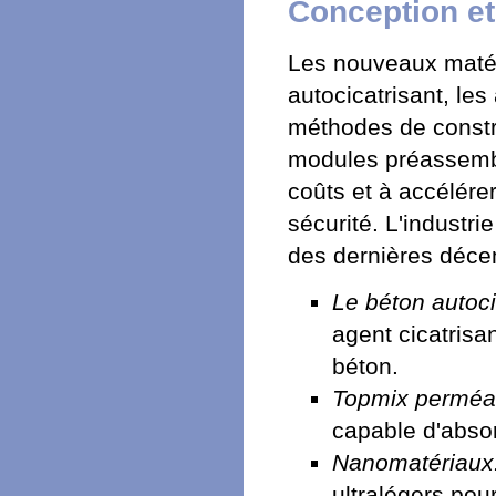
Conception et
Les nouveaux matéri
autocicatrisant, le
méthodes de constru
modules préassembl
coûts et à accélérer
sécurité. L'industr
des dernières déce
Le béton autoci
agent cicatrisa
béton.
Topmix perméa
capable d'abso
Nanomatériaux
ultralégers pour