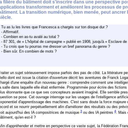
la filière du bâtiment doit s'inscrire dans une perspective po
applications transforment et améliorent les processus de pr
bâtiment. La transition numérique, bien menée, peut ancrer 
siècle.
Tu as lu les livres que Francesca a chargés sur ton disque dur ?
- Affirmatif.
- Combien en as-tu avalé au total ?
- 87 301, de « L'hôpital de campagne » publié en 1908, jusqu'à « Esclave de l
- Tu crois que tu pourras me dresser un bref panorama du genre ?
- Bien sûr. En combien de mots ?
raiter un sujet sérieusement impose parfois des pas de côté. La littérature p
ello dont est issue la citation d'ouverture décrit les aventures de Franck Logan
hargé d'une enquête d'un nouveau genre : comprendre comment une intelligence 
a salle dans laquelle elle était enfermée. Programmée pour écrire des fictions
plus étonnante que ce que ses concepteurs avaient imaginé. Elle semble pre
uestion se pose. Cet ouvrage interroge sur les usages de l'intelligence artificiel
xponentiel d'apprentissage des machines. C'est sans doute la force majeure 
ecord et se nourrir perpétuellement afin d'améliorer des résultats ou des prév
3
4
oit aujourd'hui des IA compositrices de musique
ou des IA peintres
. Mais 
âtiment, qu'en est-il ?
fin d'appréhender et mettre en perspective ce vaste sujet, la Fédération Fra