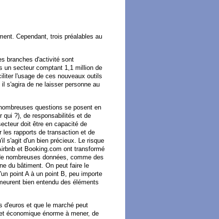
iment. Cependant, trois préalables au
es branches d'activité sont
ns un secteur comptant 1,1 million de
liter l'usage de ces nouveaux outils
 il s'agira de ne laisser personne au
e nombreuses questions se posent en
r qui ?), de responsabilités et de
ecteur doit être en capacité de
 les rapports de transaction et de
s'agit d'un bien précieux. Le risque
Airbnb et Booking.com ont transformé
pter de nombreuses données, comme des
ne du bâtiment. On peut faire le
d'un point A à un point B, peu importe
 demeurent bien entendu des éléments
ds d'euros et que le marché peut
ue et économique énorme à mener, de