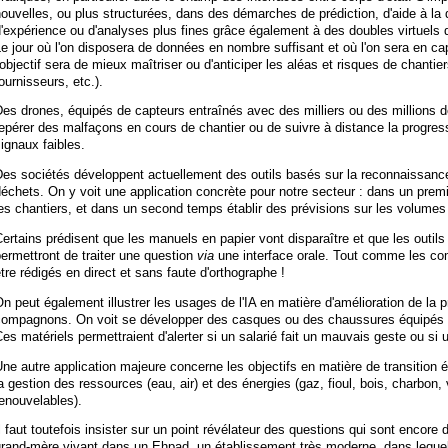
ouvelles, ou plus structurées, dans des démarches de prédiction, d'aide à la
'expérience ou d'analyses plus fines grâce également à des doubles virtuels d
e jour où l'on disposera de données en nombre suffisant et où l'on sera en cap
'objectif sera de mieux maîtriser ou d'anticiper les aléas et risques de chanti
ournisseurs, etc.).
es drones, équipés de capteurs entraînés avec des milliers ou des millions d
epérer des malfaçons en cours de chantier ou de suivre à distance la progre
ignaux faibles.
es sociétés développent actuellement des outils basés sur la reconnaissance 
échets. On y voit une application concrète pour notre secteur : dans un premier
es chantiers, et dans un second temps établir des prévisions sur les volumes 
ertains prédisent que les manuels en papier vont disparaître et que les outi
ermettront de traiter une question
via
une interface orale. Tout comme les co
tre rédigés en direct et sans faute d'orthographe !
n peut également illustrer les usages de l'IA en matière d'amélioration de la 
compagnons. On voit se développer des casques ou des chaussures équipés d
es matériels permettraient d'alerter si un salarié fait un mauvais geste ou si un
ne autre application majeure concerne les objectifs en matière de transition é
a gestion des ressources (eau, air) et des énergies (gaz, fioul, bois, charbon, 
enouvelables).
l faut toutefois insister sur un point révélateur des questions qui sont encor
grand-mère vivant dans un Ehpad, un établissement très moderne, dans lequel