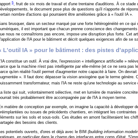
5
rapport
, fruit de six mois de travail et d'une trentaine d'auditions. À ce sta
éveloppements, le document pose plus de questions qu'il n'apporte de réponses
ertain nombre d'actions qui pourraient être améliorées grâce à « l'outil IA ».
ans brusquer, dans un secteur marqué par une forte hétérogénéité en ce qui co
numériques, il est important que chacun prenne conscience des changements e
ue nous ne connaîtrions pas encore, impose une disruption plus forte. Cet art
'application de l'IA pour le bâtiment et décrit quelques exigences afin de se sa
« L'outil IA » pour le bâtiment : des pistes d'appl
'IA constitue un outil. À vrai dire, l'expression « intelligence artificielle » rel
arce que la machine n'est pas intelligente par elle-même (et ce ne sera pas le
arce qu'en réalité l'outil permet d'augmenter notre capacité à faire. On devrait p
ugmentée ». Il faut donc dépasser la vision anxiogène que le terme génère. C
uissamment transformateur, mais l'IA ne reste qu'une technologie au service 
a liste qui suit, volontairement sélective, met en lumière de manière concrète
ourrait très probablement être accompagnée par de l'IA à moyen terme.
n matière de conception par exemple, on imagine la capacité à développer de
réimplantées ou issues de précédents chantiers, en intégrant les contraintes
léments sur les sols et sous-sols. Ces études en amont faciliteraient les chiffr
artagée des besoins des clients.
es potentiels ouverts, d'ores et déjà avec le BIM
(building information modeli
ratiques, en particulier dans le champ des interfaces entre corps d'état. S'i