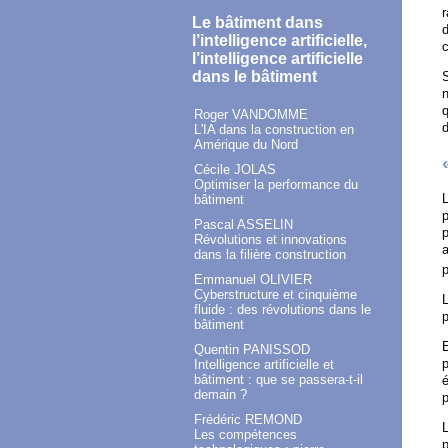
Le bâtiment dans
d
l’intelligence artificielle,
c
l’intelligence artificielle
dans le bâtiment
S
q
Roger VANDOMME
d
L'IA dans la construction en
Amérique du Nord
Cécile JOLAS
Optimiser la performance du
L
bâtiment
p
Pascal ASSELIN
p
Révolutions et innovations
a
dans la filière construction
p
Emmanuel OLIVIER
Cyberstructure et cinquième
L
fluide : des révolutions dans le
p
bâtiment
E
Quentin PANISSOD
p
Intelligence artificielle et
bâtiment : que se passera-t-il
é
demain ?
p
Frédéric REMOND
L
Les compétences
p