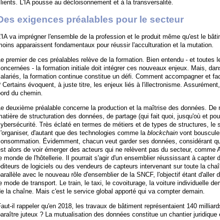
lients. L'IA pousse au décloisonnement et à la transversalité.
Des exigences préalables pour le secteur
'IA va imprégner l'ensemble de la profession et le produit même qu'est le bât
oins apparaissent fondamentaux pour réussir l'acculturation et la mutation.
e premier de ces préalables relève de la formation. Bien entendu - et toutes l
oncernées - la formation initiale doit intégrer ces nouveaux enjeux. Mais, da
alariés, la formation continue constitue un défi. Comment accompagner et faci
 Certains évoquent, à juste titre, les enjeux liés à l'illectronisme. Assurément,
bord du chemin.
Le deuxième préalable concerne la production et la maîtrise des données. D
atière de structuration des données, de partage (qui fait quoi, jusqu'où et pou
ybersécurité. Très éclaté en termes de métiers et de types de structures, le s
'organiser, d'autant que des technologies comme la
blockchain
vont bousculer
onsommation. Évidemment, chacun veut garder ses données, considérant qu'il 
st alors de voir émerger des acteurs qui ne relèvent pas du secteur, comme 
e monde de l'hôtellerie. Il pourrait s'agir d'un ensemblier réussissant à ca
diteurs de logiciels ou des vendeurs de capteurs intervenant sur toute la chaî
arallèle avec le nouveau rôle d'ensemblier de la SNCF, l'objectif étant d'aller 
e mode de transport. Le train, le taxi, le covoiturage, la voiture individuelle
e la chaîne. Mais c'est le service global apporté qui va compter demain.
aut-il rappeler qu'en 2018, les travaux de bâtiment représentaient 140 milliar
araître juteux ? La mutualisation des données constitue un chantier juridiq