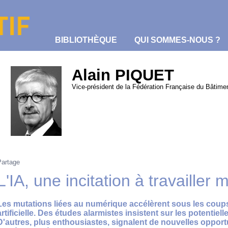
BIBLIOTHÈQUE
QUI SOMMES-NOUS ?
Alain PIQUET
Vice-président de la Fédération Française du Bâtime
Partage
L'IA, une incitation à travailler 
Les mutations liées au numérique accélèrent sous les coups 
artificielle. Des études alarmistes insistent sur les potentiel
D'autres, plus enthousiastes, signalent de nouvelles opportu