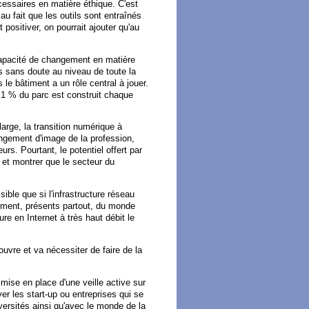
cessaires en matière éthique. C'est
u fait que les outils sont entraînés
positiver, on pourrait ajouter qu'au
e capacité de changement en matière
s sans doute au niveau de toute la
 le bâtiment a un rôle central à jouer.
 1 % du parc est construit chaque
large, la transition numérique à
angement d'image de la profession,
rs. Pourtant, le potentiel offert par
 et montrer que le secteur du
ible que si l'infrastructure réseau
âtiment, présents partout, du monde
re en Internet à très haut débit le
ouvre et va nécessiter de faire de la
mise en place d'une veille active sur
ver les start-up ou entreprises qui se
versités ainsi qu'avec le monde de la