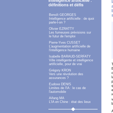
Intelligence artificielle :
définitions et défis
Benoît GEORGES
Intelligence artificielle : de quoi
parle-t-on ?
Olivier EZRATTY
Les fumeuses prévisions sur
le futur de l'emploi
Pierre-Yves CUSSET
L'augmentation artificielle de
l'intelligence humaine
Isabelle BARAUD-SERFATY
Ville intelligente et intelligence
artificielle, pour de vrai
T
B
Grégory KRON
c
Vers une révolution des
l
assurances ?
Eudoxe DENIS
q
Limites de l'IA : le cas de
e
l'automobile
r
Aifang MA
v
L'IA en Chine : état des lieux
b
A