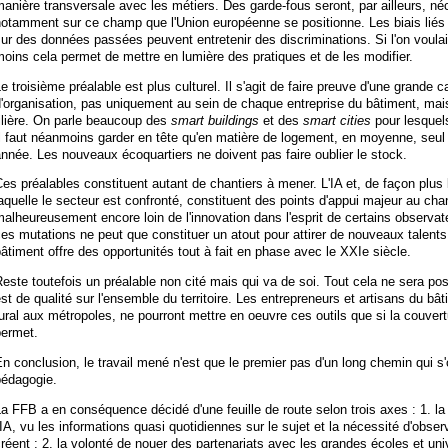
anière transversale avec les métiers. Des garde-fous seront, par ailleurs, né
otamment sur ce champ que l'Union européenne se positionne. Les biais liés a
ur des données passées peuvent entretenir des discriminations. Si l'on voulait 
oins cela permet de mettre en lumière des pratiques et de les modifier.
e troisième préalable est plus culturel. Il s'agit de faire preuve d'une grand
'organisation, pas uniquement au sein de chaque entreprise du bâtiment, mai
ilière. On parle beaucoup des
smart buildings
et des
smart cities
pour lesquels
l faut néanmoins garder en tête qu'en matière de logement, en moyenne, seul
nnée. Les nouveaux écoquartiers ne doivent pas faire oublier le stock.
es préalables constituent autant de chantiers à mener. L'IA et, de façon plus 
aquelle le secteur est confronté, constituent des points d'appui majeur au ch
alheureusement encore loin de l'innovation dans l'esprit de certains observateu
es mutations ne peut que constituer un atout pour attirer de nouveaux talents
âtiment offre des opportunités tout à fait en phase avec le XXIe siècle.
este toutefois un préalable non cité mais qui va de soi. Tout cela ne sera poss
st de qualité sur l'ensemble du territoire. Les entrepreneurs et artisans du b
ural aux métropoles, ne pourront mettre en oeuvre ces outils que si la couvertu
permet.
n conclusion, le travail mené n'est que le premier pas d'un long chemin qui s'
pédagogie.
a FFB a en conséquence décidé d'une feuille de route selon trois axes : 1. la 
'IA, vu les informations quasi quotidiennes sur le sujet et la nécessité d'obser
réent ; 2. la volonté de nouer des partenariats avec les grandes écoles et uni