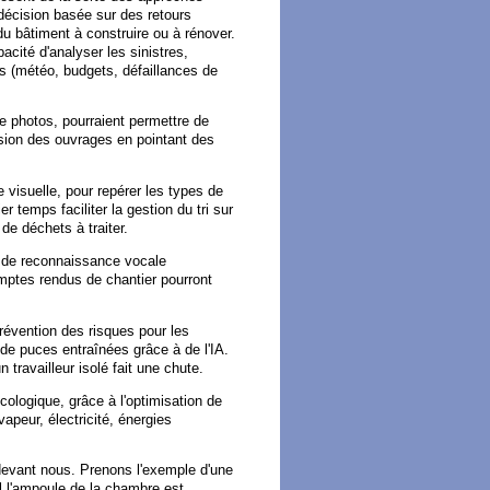
 décision basée sur des retours
u bâtiment à construire ou à rénover.
acité d'analyser les sinistres,
ers (météo, budgets, défaillances de
e photos, pourraient permettre de
ssion des ouvrages en pointant des
visuelle, pour repérer les types de
 temps faciliter la gestion du tri sur
de déchets à traiter.
ls de reconnaissance vocale
mptes rendus de chantier pourront
prévention des risques pour les
e puces entraînées grâce à de l'IA.
 travailleur isolé fait une chute.
cologique, grâce à l'optimisation de
vapeur, électricité, énergies
e devant nous. Prenons l'exemple d'une
 l'ampoule de la chambre est