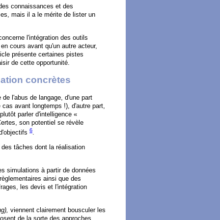
de des connaissances et des
, mais il a le mérite de lister un
ncerne l'intégration des outils
n cours avant qu'un autre acteur,
icle présente certaines pistes
isir de cette opportunité.
ication concrètes
ève de l'abus de langage, d'une part
 cas avant longtemps !), d'autre part,
lutôt parler d'intelligence «
ertes, son potentiel se révèle
6
d'objectifs
.
 des tâches dont la réalisation
s simulations à partir de données
 règlementaires ainsi que des
ages, les devis et l'intégration
ng),
viennent clairement bousculer les
mposent de la sorte des approches