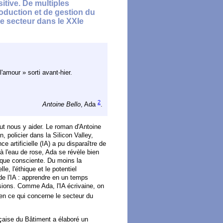
sitive. De multiples
oduction et de gestion du
le secteur dans le XXIe
'amour » sorti avant-hier.
2
Antoine Bello
, Ada
.
eut nous y aider. Le roman d'Antoine
, policier dans la Silicon Valley,
artificielle (IA) a pu disparaître de
 à l'eau de rose, Ada se révèle bien
sque consciente. Du moins la
le, l'éthique et le potentiel
de l'IA : apprendre en un temps
isions. Comme Ada, l'IA écrivaine, on
en ce qui concerne le secteur du
nçaise du Bâtiment a élaboré un