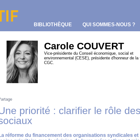
BIBLIOTHÈQUE
QUI SOMMES-NOUS ?
Carole COUVERT
Vice-présidente du Conseil économique, social et
environnemental (CESE), présidente d'honneur de la
CGC.
Partage
Une priorité : clarifier le rôle d
sociaux
La réforme du financement des organisations syndicales et 