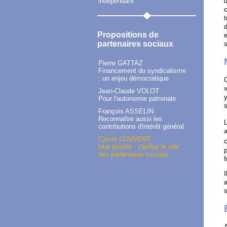
indépendant
d
c
t
d
Propositions de
e
partenaires sociaux
s
Pierre GATTAZ
Financement du syndicalisme
: un enjeu démocratique
C
v
Jean-Claude VOLOT
y
Pour l'autonomie patronale
s
François ASSELIN
Reconnaître aussi les
L
contributions d'intérêt général
a
Carole COUVERT
c
Une priorité : clarifier le rôle
p
des partenaires sociaux
f
I
a
s
A