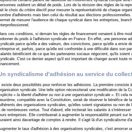
ersonnes oublient un détail de poids. Lors de la révision des règles de la repré
ait le choix du critère électif pour mesurer la représentativité de chaque organis
ombre d'adhérents mais bien celui du résultat aux élections professionnelles. 
ermet de mesurer l'audience de chaque syndicat dans les entreprises, branch
nterprofessionnel.
ans ces conditions, si demain les règles de financement venaient à être modifi
edonner du poids à l'adhésion syndicale en France. En effet, une personne ad
yndicale parce qu'elle a des valeurs, des convictions, parce qu'elle a envie d
ntreprise et, parfois, parce qu'elle est confrontée à une difficulté dans son p
alariés bénéficient de ce que les partenaires sociaux négocient, qu'ils soien
yndicale. C'est ce dernier aspect qu'il est important de changer avant toute m
financement.
Un syndicalisme d'adhésion au service du collect
l existe deux possibilités pour renforcer les adhésions. La première consiste à
rganisation syndicale. Une telle option nécessiterait une modification de la Co
xplicite
« la liberté d'adhérer ou non à une organisation syndicale »
. Et cela n
euxième, compatible avec la Constitution, serait de réserver le bénéfice de la
dhérents des organisations syndicales, qu'elles soient signataires ou non de 
 de nombreuses vertus. Tout d'abord, elle inciterait les salariés à s'intéress
eurs entreprises. Elle contribuerait à augmenter la responsabilité pesant sur 
uraient ainsi davantage de comptes à rendre. Il s'agit là d'un syndicalisme d'
ugmenter le taux d'adhésion à des organisations syndicales, c'est amorcer un