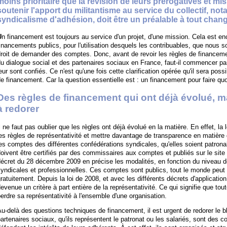
moins prioritaire que la révision de leurs prérogatives et mi
soutenir l'apport du militantisme au service du collectif, n
syndicalisme d'adhésion, doit être un préalable à tout chan
U
n financement est toujours au service d'un projet, d'une mission. Cela est enco
inancements publics, pour l'utilisation desquels les contribuables, que nou
roit de demander des comptes. Donc, avant de revoir les règles de financemen
u dialogue social et des partenaires sociaux en France, faut-il commencer par c
eur sont confiés. Ce n'est qu'une fois cette clarification opérée qu'il sera poss
e financement. Car la question essentielle est : un financement pour faire quo
Des règles de financement qui ont déjà évolué, m
à redorer
l ne faut pas oublier que les règles ont déjà évolué en la matière. En effet, la 
es règles de représentativité et mettre davantage de transparence en matière
es comptes des différentes confédérations syndicales, qu'elles soient patrona
oivent être certifiés par des commissaires aux comptes et publiés sur le site I
écret du 28 décembre 2009 en précise les modalités, en fonction du niveau 
yndicales et professionnelles. Ces comptes sont publics, tout le monde peut 
ratuitement. Depuis la loi de 2008, et avec les différents décrets d'application
evenue un critère à part entière de la représentativité. Ce qui signifie que to
erdre sa représentativité à l'ensemble d'une organisation.
u-delà des questions techniques de financement, il est urgent de redorer le bl
artenaires sociaux, qu'ils représentent le patronat ou les salariés, sont des c