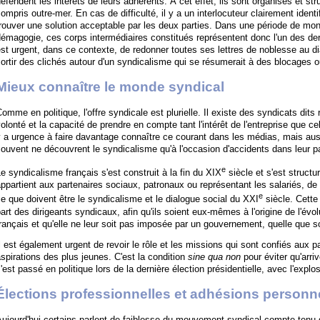
éfendent les intérêts de leurs adhérents. À cet effet, ils sont organisés et stru
ompris outre-mer. En cas de difficulté, il y a un interlocuteur clairement identi
rouver une solution acceptable par les deux parties. Dans une période de mon
émagogie, ces corps intermédiaires constitués représentent donc l'un des dern
st urgent, dans ce contexte, de redonner toutes ses lettres de noblesse au 
ortir des clichés autour d'un syndicalisme qui se résumerait à des blocages 
Mieux connaître le monde syndical
omme en politique, l'offre syndicale est plurielle. Il existe des syndicats dits 
olonté et la capacité de prendre en compte tant l'intérêt de l'entreprise que cel
 a urgence à faire davantage connaître ce courant dans les médias, mais auss
ouvent ne découvrent le syndicalisme qu'à l'occasion d'accidents dans leur p
e
e syndicalisme français s'est construit à la fin du XIX
siècle et s'est structur
ppartient aux partenaires sociaux, patronaux ou représentant les salariés, d
e
e que doivent être le syndicalisme et le dialogue social du XXI
siècle. Cette
art des dirigeants syndicaux, afin qu'ils soient eux-mêmes à l'origine de l'é
rançais et qu'elle ne leur soit pas imposée par un gouvernement, quelle que so
l est également urgent de revoir le rôle et les missions qui sont confiés aux p
spirations des plus jeunes. C'est la condition
sine qua non
pour éviter qu'arri
'est passé en politique lors de la dernière élection présidentielle, avec l'expl
Élections professionnelles et adhésions personnel
ujourd'hui certains parlent de faiblesse du mouvement syndical compte tenu 