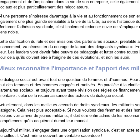
'engagement et de l'implication dans la vie de son entreprise, celle également
ociaux et plus particulièrement des négociateurs.
i une personne s'intéresse davantage à la vie et au fonctionnement de son entr
galement une plus grande sensibilité à la vie de la Cité, au sens historique du 
enforcer l'adhésion syndicale, c'est finalement redonner envie de s'impliquer e
sens noble.
ette clarification du rôle et des missions des partenaires sociaux, préalable à
inancement, va nécessiter du courage de la part des dirigeants syndicaux. En
eur. Les leaders vont devoir faire oeuvre de pédagogie et lutter contre toute
our cela qu'ils doivent être à l'origine de ces évolutions, et non les subir.
Mieux reconnaître l'importance et l'apport des mi
e dialogue social est avant tout une question de femmes et d'hommes. Pour avo
aut des femmes et des hommes engagés et motivés. En parallèle à la clarific
artenaires sociaux, et toujours avant toute révision des règles de financement
rioritaire : celui de la reconnaissance des acteurs du dialogue social.
ctuellement, dans les meilleurs accords de droits syndicaux, les militants s
catégorie. Cela n'est plus acceptable. Si nous voulons des femmes et des h
oulons voir arriver de jeunes militants, il doit être enfin admis de les reconna
ompétences qu'ils acquièrent durant leur mandat.
ujourd'hui militer, s'engager dans une organisation syndicale, c'est un acte 
u collectif. C'est même souvent un véritable sacerdoce !