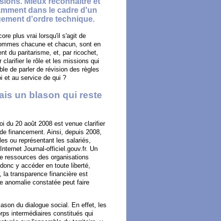
ssions. Mieux reconnaître et
otamment dans le cadre d'un
gement d'ordre technique.
re plus vrai lorsqu'il s'agit de
s sommes chacune et chacun, sont en
t du paritarisme, et, par ricochet,
larifier le rôle et les missions qui
ible de parler de révision des règles
i et au service de qui ?
ais un blason qui reste
loi du 20 août 2008 est venue clarifier
 de financement. Ainsi, depuis 2008,
les ou représentant les salariés,
nternet Journal-officiel.gouv.fr. Un
de ressources des organisations
donc y accéder en toute liberté,
, la transparence financière est
ute anomalie constatée peut faire
ason du dialogue social. En effet, les
orps intermédiaires constitués qui