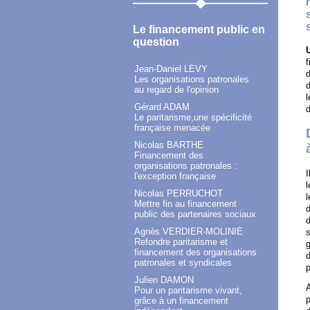
Le financement public en
question
f
Jean-Daniel LÉVY
d
Les organisations patronales
d
au regard de l'opinion
l
Gérard ADAM
d
Le paritarisme,une spécificité
française menacée
Nicolas BARTHE
Financement des
organisations patronales :
I
l'exception française
l
Nicolas PERRUCHOT
l
Mettre fin au financement
d
public des partenaires sociaux
d
Agnès VERDIER-MOLINIÉ
s
Refondre paritarisme et
g
financement des organisations
d
patronales et syndicales
p
Julien DAMON
A
Pour un paritarisme vivant,
p
grâce à un financement