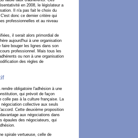
sentativité en 2008, le législateur a
ation. Il n'a pas fait le choix du
C'est donc ce dernier critère qui
es professionnelles et au niveau
ées, il serait alors primordial de
hère aujourd'hui à une organisation
e faire bouger les lignes dans son
arcours professionnel. Mais tous les
t adhérents ou non à une organisation
odification des règles de
if
 rendre obligatoire l'adhésion à une
nstitution, qui prévoit de façon
e colle pas à la culture française. La
 négociation collective aux seuls
l'accord. Cette deuxième proposition
er davantage aux négociations dans
les épaules des négociateurs, qui
adhésion.
e spirale vertueuse, celle de