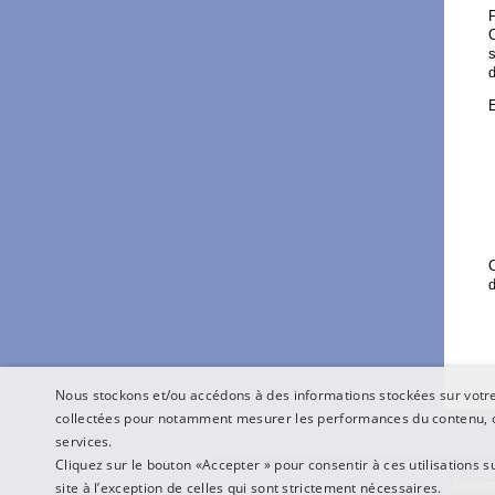
P
C
s
d
E
C
d
Nous stockons et/ou accédons à des informations stockées sur votre 
collectées pour notamment mesurer les performances du contenu, o
services.
Cliquez sur le bouton «Accepter » pour consentir à ces utilisations s
Inform
site à l’exception de celles qui sont strictement nécessaires.