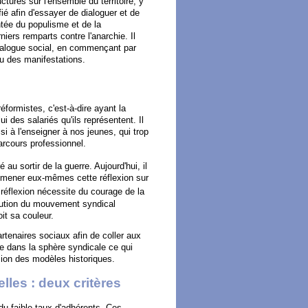
cturés sur l'ensemble du territoire, y
fié afin d'essayer de dialoguer et de
tée du populisme et de la
iers remparts contre l'anarchie. Il
dialogue social, en commençant par
ou des manifestations.
réformistes, c'est-à-dire ayant la
ui des salariés qu'ils représentent. Il
i à l'enseigner à nos jeunes, qui trop
arcours professionnel.
é au sortir de la guerre. Aujourd'hui, il
e mener eux-mêmes cette réflexion sur
 réflexion nécessite du courage de la
volution du mouvement syndical
it sa couleur.
artenaires sociaux afin de coller aux
ve dans la sphère syndicale ce qui
osion des modèles historiques.
les : deux critères
du faible taux d'adhérents. Ces