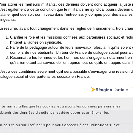
our attirer les meilleurs militants, ces derniers doivent donc acquérir la juste
'est également à cette condition que le militantisme syndical pourra devenir
alarié, quel que soit son niveau dans l'entreprise, y compris pour des salari
irigeants.
n résumé, avant tout changement dans les règles de financement, trois chantier
Clarifier le rôle et les missions confiées aux partenaires sociaux et red
l'intérêt à l'adhésion syndicale.
Faire de la pédagogie autour de leurs nouveaux rôles, afin qu'ils soien
compris de nos étudiants. Un tour de France du dialogue social pourrait
Reconnaître les femmes et les hommes qui s'engagent, notamment en pr
qu'ils remettent au service de l'entreprise tout ce qu'ils ont appris dans
'est à ces conditions seulement qu'il sera possible d'envisager une révisio
ialogue social et des partenaires sociaux en France.
Réagir à l'article
terminal, telles que les cookies, et traitons les données personnelles
btenir des données d'audience, et développer et améliorer les
ur ce site ou sur «refuser » pour vous opposer à ces utilisations sur ce
ations légales
-
Inscription / Désinscription newsletter
-
Contact
-
Plan 