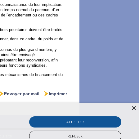
 reconnaissance de leur implication.
 un temps normal du parcours d'un
és de l'encadrement ou des cadres
s prioritaires doivent être traités :
onner, dans ce cadre, du poids et de
t connus du plus grand nombre, y
 ainsi être envisagé.
éparant leur reconversion, afin
 leurs fonctions syndicales.
n des mécanismes de financement du
Envoyer par mail
Imprimer
×
ACCEPTER
REFUSER
du site