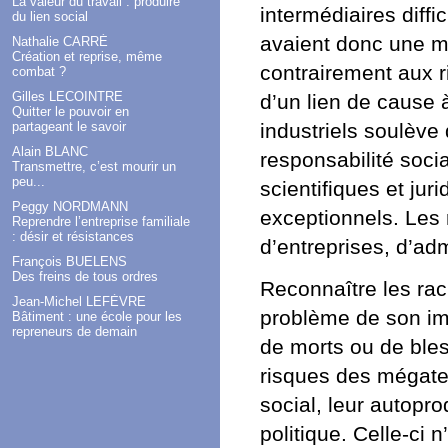
La valeur du travail : produire
intermédiaires diffi
du lien social
avaient donc une mo
Nathalie CARRÉ
Création et reprise, même
contrairement aux r
combat ?
Gilles LECOINTRE
d’un lien de cause à
Quitter le pouvoir en
partageant le savoir
industriels soulève
Alain BLANC
responsabilité soci
Transmettre, c’est mourir un
peu...
scientifiques et ju
Peggy NORDMANN
exceptionnels. Les r
Reprendre l’entreprise familiale
: désir et résistances
d’entreprises, d’adm
François BUELENS
Des freins de tous ordres
Reconnaître les rac
Jean-Michel LEFÈVRE
problème de son im
Bâtiment : une école pour les
repreneurs de demain
de morts ou de bles
risques des mégatec
social, leur autopro
politique. Celle-ci