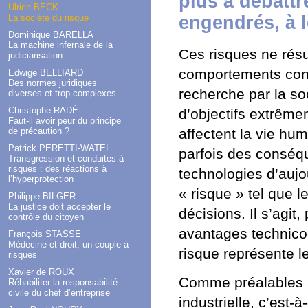
plus à débattr
Ulrich BECK
La société du risque
engendrés, à le
Dominique BARELLA
La machine infernale de la
Ces risques ne résul
judiciarisation
comportements cont
Edwige BELLIARD
Des normes juridiques
recherche par la s
diverses et trop complexes
Christophe RADÉ
d’objectifs extrême
Faut-il avoir peur du principe
de précaution ?
affectent la vie hu
Patrick PERETTI-WATEL
parfois des conséq
Transgression et conduites à
risques : des réactions à
technologies d’aujou
l’hyperprotection
« risque » tel que 
Philippe BILGER
La justice doit accepter le
décisions. Il s’agit
contrôle du citoyen
avantages technico
François STASSE
Médecine et droit, un couple à
risque représente le
risques
Xavier de ROUX
Comme préalables au
Réhabiliter la responsabilité
civile du chef d’entreprise
industrielle, c’est