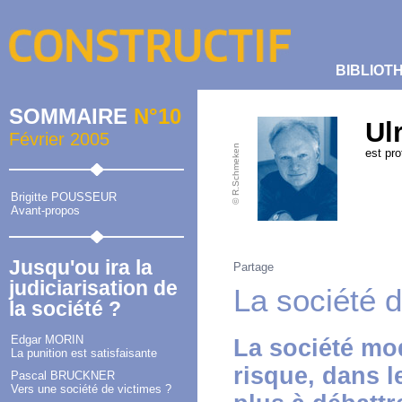
BIBLIOT
SOMMAIRE
N°10
Ul
Février 2005
© R.Schmeken
est pro
Brigitte POUSSEUR
Avant-propos
Jusqu'ou ira la
Partage
judiciarisation de
La société d
la société ?
Edgar MORIN
La société mo
La punition est satisfaisante
risque, dans l
Pascal BRUCKNER
Vers une société de victimes ?