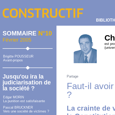
BIBLIOT
SOMMAIRE
N°10
Ch
Février 2005
est pro
(unive
Brigitte POUSSEUR
Avant-propos
Jusqu'ou ira la
Partage
judiciarisation de
Faut-il avoi
la société ?
?
Edgar MORIN
La punition est satisfaisante
La crainte de 
Pascal BRUCKNER
Vers une société de victimes ?