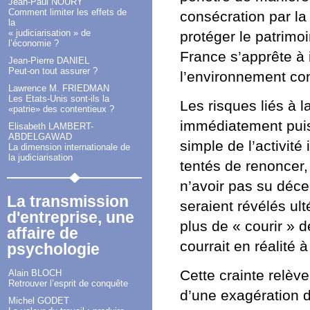
Jean-Paul NOURY
Comment limiter les effets de
consécration par la 
la
« judiciarisation » de
protéger le patrimoi
l’économie ?
France s’apprête à 
Jean-Pierre DANIEL
Peut-on tout assurer ?
l’environnement con
Lawrence M. FRIEDMAN
Les Etats-Unis sont-ils la
Les risques liés à 
«patrie» des contentieux ?
immédiatement puisq
Elisabeth LAMBERT-
ABDELGAWAD
simple de l’activit
La dimension internationale de
la judiciarisation
tentés de renoncer,
n’avoir pas su décel
La transmission
seraient révélés ul
d'entreprise, une
plus de « courir » 
affaire de
courrait en réalité 
psychologie
Cette crainte relèv
Alain BLOCH
Retrouver l’esprit de conquête
d’une exagération d
Michel GODET