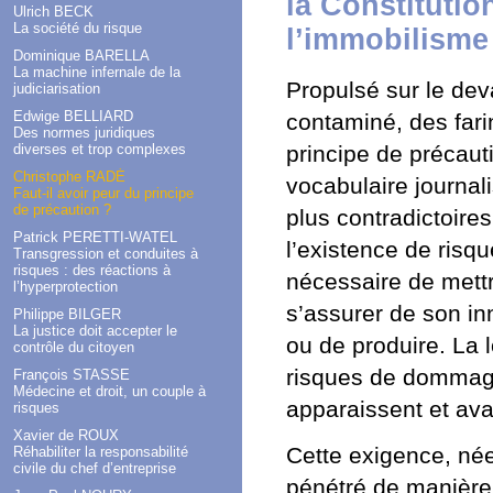
la Constitutio
Ulrich BECK
La société du risque
l’immobilisme
Dominique BARELLA
La machine infernale de la
Propulsé sur le dev
judiciarisation
Edwige BELLIARD
contaminé, des fari
Des normes juridiques
diverses et trop complexes
principe de précaut
Christophe RADÉ
vocabulaire journali
Faut-il avoir peur du principe
de précaution ?
plus contradictoires
Patrick PERETTI-WATEL
l’existence de risque
Transgression et conduites à
risques : des réactions à
nécessaire de mett
l’hyperprotection
s’assurer de son inn
Philippe BILGER
La justice doit accepter le
ou de produire. La 
contrôle du citoyen
risques de dommage
François STASSE
Médecine et droit, un couple à
apparaissent et avan
risques
Xavier de ROUX
Cette exigence, née
Réhabiliter la responsabilité
civile du chef d’entreprise
pénétré de manière 