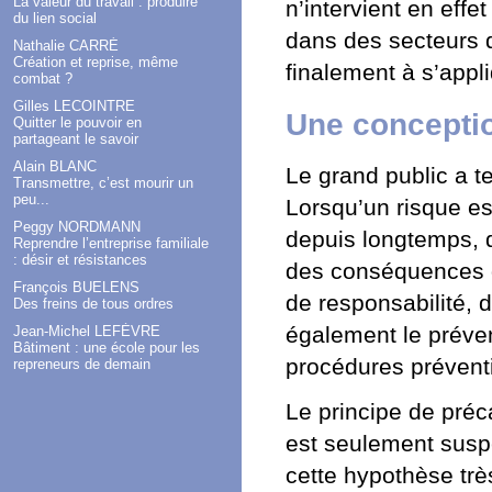
La valeur du travail : produire
n’intervient en eff
du lien social
dans des secteurs d
Nathalie CARRÉ
Création et reprise, même
finalement à s’appl
combat ?
Gilles LECOINTRE
Une conceptio
Quitter le pouvoir en
partageant le savoir
Alain BLANC
Le grand public a t
Transmettre, c’est mourir un
peu...
Lorsqu’un risque est
Peggy NORDMANN
depuis longtemps, 
Reprendre l’entreprise familiale
: désir et résistances
des conséquences d
François BUELENS
de responsabilité, 
Des freins de tous ordres
également le préven
Jean-Michel LEFÈVRE
Bâtiment : une école pour les
procédures prévent
repreneurs de demain
Le principe de préc
est seulement susp
cette hypothèse trè