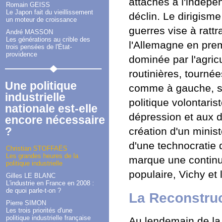
attachés à l'indépe
Romain GEISS
Le Japon fait du vieillissement
déclin. Le dirigisme
un moteur de croissance
guerres vise à rattr
André MASSON
Les générations au crible des
l'Allemagne en prem
trois pensées de l'État-
providence
dominée par l'agricu
routinières, tourné
Une politique
comme à gauche, s'
industrielle
politique volontaris
nationale est-elle
dépression et aux d
encore nécessaire
?
création d'un minist
d'une technocratie d
Christian STOFFAËS
Les grandes heures de la
marque une continui
politique industrielle
populaire, Vichy et 
Gilles LE BLANC
L'industrie en France en 2008 :
de quoi parle-t-on ?
La Reconstru
Pierre SIMON
Les trois priorités d'une
politique industrielle française
Au lendemain de la