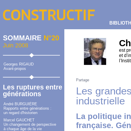
BIBLIOT
SOMMAIRE
N°20
Ch
Juin 2008
est p
et d'i
l'Inst
Georges RIGAUD
Avant-propos
Partage
Les ruptures entre
Les grandes 
générations
industrielle
André BURGUIÈRE
Rapports entre générations :
un regard d'historien
La politique in
Marcel GAUCHET
française. Gé
Un changement de perspective
à chaque âge de la vie