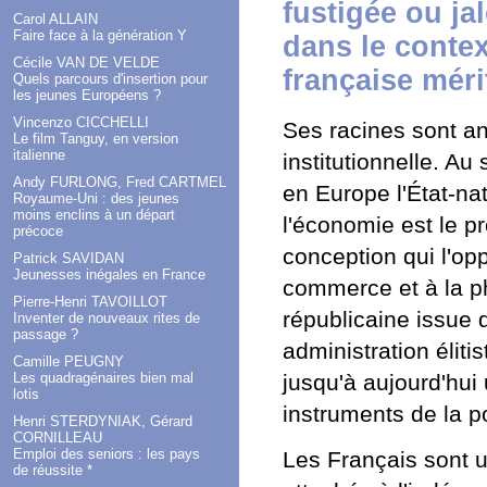
fustigée ou ja
Carol ALLAIN
Faire face à la génération Y
dans le contex
Cécile VAN DE VELDE
française méri
Quels parcours d'insertion pour
les jeunes Européens ?
Vincenzo CICCHELLI
Ses racines sont an
Le film Tanguy, en version
italienne
institutionnelle. Au
Andy FURLONG, Fred CARTMEL
en Europe l'État-nati
Royaume-Uni : des jeunes
moins enclins à un départ
l'économie est le p
précoce
conception qui l'op
Patrick SAVIDAN
Jeunesses inégales en France
commerce et à la p
Pierre-Henri TAVOILLOT
républicaine issue
Inventer de nouveaux rites de
passage ?
administration éliti
Camille PEUGNY
Les quadragénaires bien mal
jusqu'à aujourd'hui
lotis
instruments de la po
Henri STERDYNIAK, Gérard
CORNILLEAU
Emploi des seniors : les pays
Les Français sont u
de réussite *