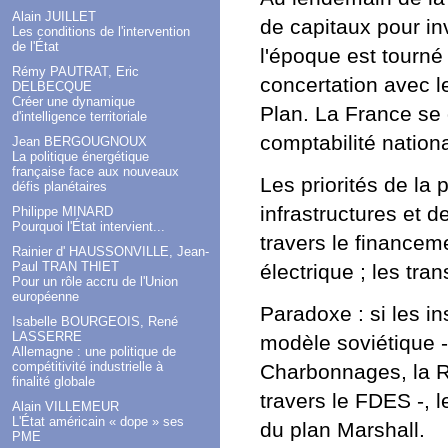
Alain JUILLET
de capitaux pour inv
Les conditions de l'intervention
de l'État
l'époque est tourné v
Rémy PAUTRAT, Eric
concertation avec l
DELBECQUE
Créer une dynamique
Plan. La France se d
d'intelligence territoriale
comptabilité nationa
Jean BERGOUGNOUX
La politique énergétique
française face aux nouveaux
Les priorités de la 
défis planétaires
infrastructures et d
Philippe MINARD
Pourquoi l'État intervient...
travers le financem
Rainier d' HAUSSONVILLE, Jean-
Paul TRAN THIET
électrique ; les tran
Pour un rôle accru de l'Union
européenne
Paradoxe : si les i
Isabelle BOURGEOIS, René
LASSERRE
modèle soviétique -
Allemagne : une politique de
compétitivité industrielle à
Charbonnages, la Ré
finalité globale
travers le FDES -, 
Alain VILLEMEUR
L'État américain « dope » ses
du plan Marshall.
PME