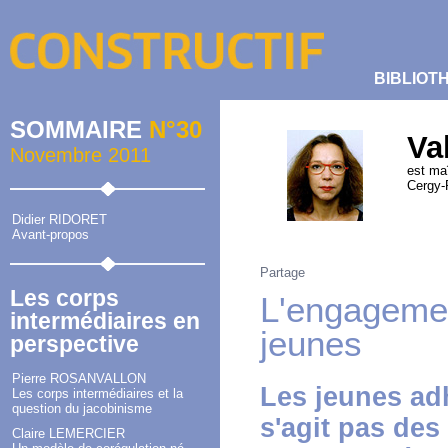
BIBLIOT
SOMMAIRE
N°30
Va
Novembre 2011
est maî
Cergy-
Didier RIDORET
Avant-propos
Partage
Les corps
L'engagemen
intermédiaires en
jeunes
perspective
Pierre ROSANVALLON
Les jeunes adh
Les corps intermédiaires et la
question du jacobinisme
s'agit pas des
Claire LEMERCIER