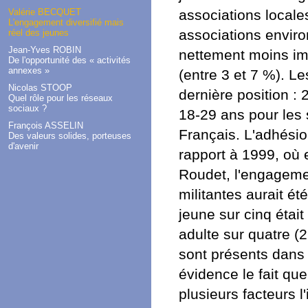
associations locale
Valérie BECQUET
L'engagement diversifié mais
associations envir
réel des jeunes
Jean-Yves ROBIN
nettement moins imp
De l'opportunité des « activités
annexes »
(entre 3 et 7 %). Le
Nicolas STOOP
dernière position :
Quel rôle pour les réseaux
sociaux ?
18-29 ans pour les 
François ASSELIN
Français. L'adhésio
Des valeurs solides, porteuses
d'avenir
rapport à 1999, où e
Roudet, l'engageme
militantes aurait ét
jeune sur cinq étai
adulte sur quatre (
sont présents dans 
évidence le fait qu
plusieurs facteurs l