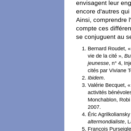
envisagent leur en
encore d'autres qui
Ainsi, comprendre 
compte ces différent
se conjuguent au se
Bernard Roudet, « 
vie de la cité »,
Bu
jeunesse
, n° 4, I
cités par Viviane 
Ibidem
.
Valérie Becquet, 
activités bénévole
Monchablon, Robi 
2007.
Éric Agrilkoliansk
altermondialiste
, 
François Purseigl