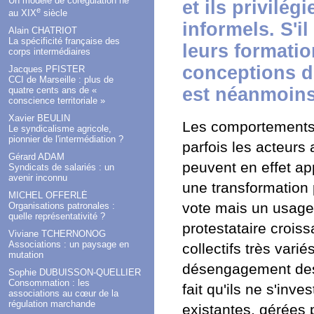
Un modèle de corégulation né
et ils privilé
e
au XIX
siècle
informels. S'i
Alain CHATRIOT
La spécificité française des
leurs formatio
corps intermédiaires
conceptions d
Jacques PFISTER
CCI de Marseille : plus de
est néanmoins
quatre cents ans de «
conscience territoriale »
Xavier BEULIN
Les comportements 
Le syndicalisme agricole,
pionnier de l'intermédiation ?
parfois les acteurs 
Gérard ADAM
peuvent en effet app
Syndicats de salariés : un
avenir inconnu
une transformation 
MICHEL OFFERLÉ
vote mais un usage f
Organisations patronales :
quelle représentativité ?
protestataire crois
Viviane TCHERNONOG
Associations : un paysage en
collectifs très var
mutation
désengagement des j
Sophie DUBUISSON-QUELLIER
Consommation : les
fait qu'ils ne s'inv
associations au cœur de la
régulation marchande
existantes, gérées p