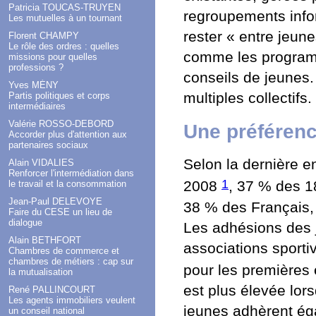
Patricia TOUCAS-TRUYEN
regroupements infor
Les mutuelles à un tournant
rester « entre jeune
Florent CHAMPY
Le rôle des ordres : quelles
comme les programm
missions pour quelles
professions ?
conseils de jeunes.
Yves MÉNY
multiples collectifs.
Partis politiques et corps
intermédiaires
Valérie ROSSO-DEBORD
Une préférenc
Accorder plus d'attention aux
partenaires sociaux
Selon la dernière e
Alain VIDALIES
Renforcer l'intermédiation dans
1
2008
, 37 % des 1
le travail et la consommation
Jean-Paul DELEVOYE
38 % des Français, 
Faire du CESE un lieu de
dialogue
Les adhésions des j
Alain BETHFORT
associations sportiv
Chambres de commerce et
chambres de métiers : cap sur
pour les premières
la mutualisation
est plus élevée lor
René PALLINCOURT
Les agents immobiliers veulent
jeunes adhèrent éga
un conseil national