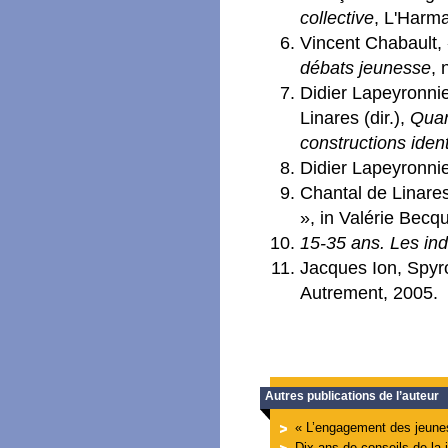
collective
, L'Harma
Vincent Chabault,
débats jeunesse
, 
Didier Lapeyronni
Linares (dir.),
Quan
constructions ident
Didier Lapeyronni
Chantal de Linares
», in Valérie Becq
15-35 ans. Les indi
Jacques Ion, Spyr
Autrement, 2005.
Autres publications de l’auteur
« L’engagement des jeunes 
Dix ans de conseils de la 