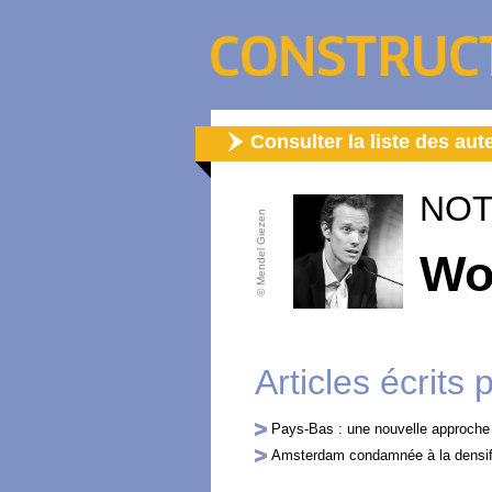
Consulter la liste des aut
NOT
© Mendel Giezen
Wo
Articles écrits 
Pays-Bas : une nouvelle approche 
Amsterdam condamnée à la densif