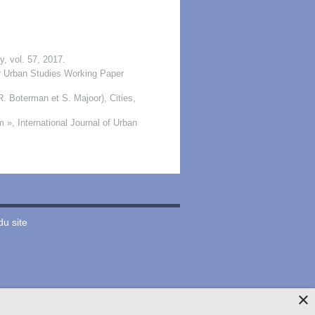
y, vol. 57, 2017.
or Urban Studies Working Paper
. Boterman et S. Majoor), Cities,
 », International Journal of Urban
du site
×