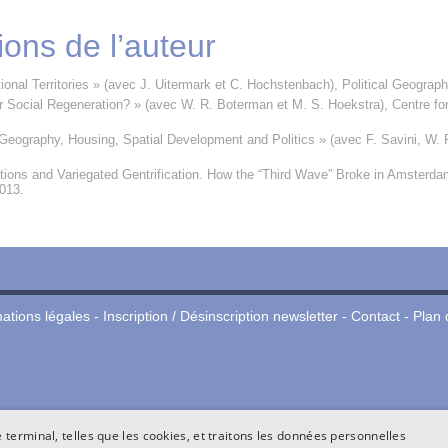
ions de l’auteur
tional Territories » (avec J. Uitermark et C. Hochstenbach), Political Geograph
r Social Regeneration? » (avec W. R. Boterman et M. S. Hoekstra), Centre f
eography, Housing, Spatial Development and Politics » (avec F. Savini, W. R
utions and Variegated Gentrification. How the “Third Wave” Broke in Amsterdam
2013.
ations légales
-
Inscription / Désinscription newsletter
-
Contact
-
Plan 
terminal, telles que les cookies, et traitons les données personnelles