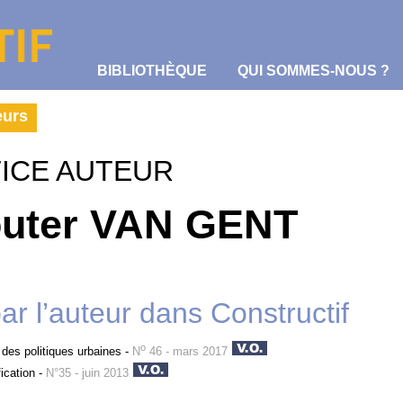
BIBLIOTHÈQUE
QUI SOMMES-NOUS ?
eurs
ICE AUTEUR
uter VAN GENT
par l’auteur dans Constructif
o
des politiques urbaines
-
N
46 - mars 2017
ication
-
N°35 - juin 2013