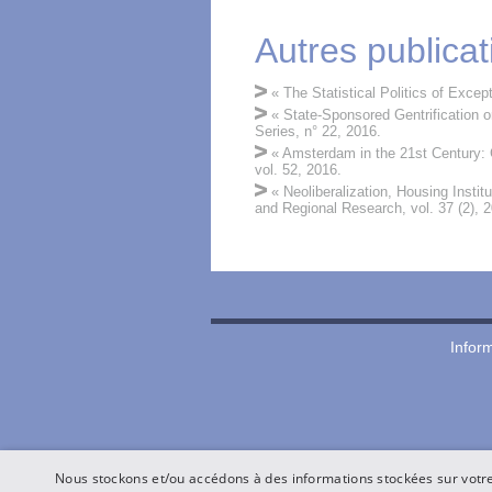
Autres publicat
« The Statistical Politics of Excep
« State-Sponsored Gentrification o
Series, n° 22, 2016.
« Amsterdam in the 21st Century: G
vol. 52, 2016.
« Neoliberalization, Housing Instit
and Regional Research, vol. 37 (2), 
Inform
Nous stockons et/ou accédons à des informations stockées sur votre 