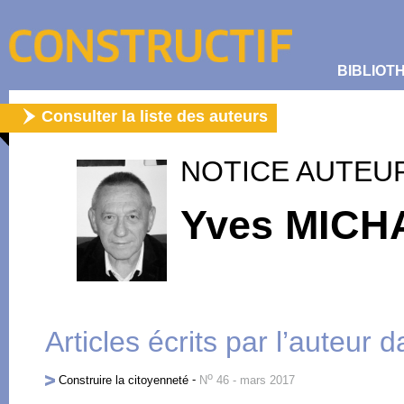
BIBLIOT
Consulter la liste des auteurs
NOTICE AUTEU
Yves MIC
Articles écrits par l’auteur 
o
Construire la citoyenneté
-
N
46 - mars 2017