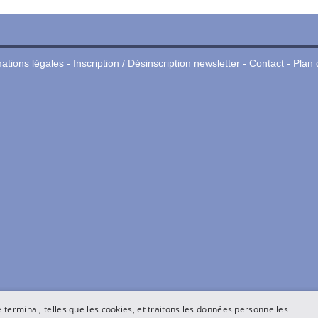
ations légales
-
Inscription / Désinscription newsletter
-
Contact
-
Plan 
terminal, telles que les cookies, et traitons les données personnelles