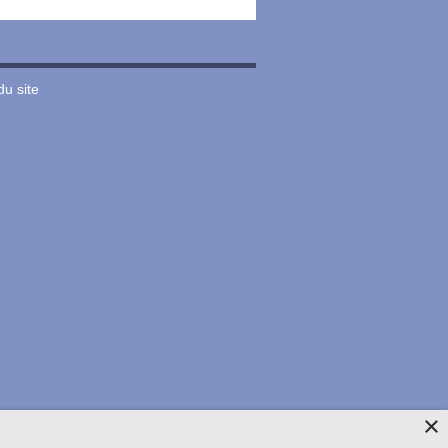
du site
×