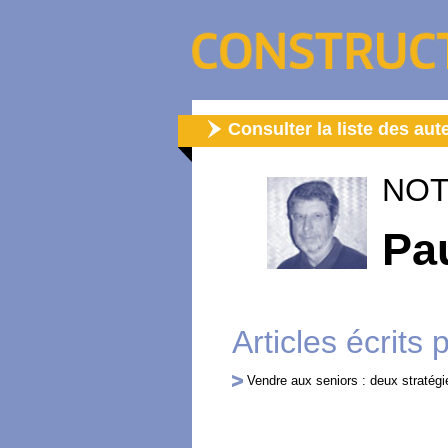
Consulter la liste des aut
NOT
Pa
Articles écrits 
Vendre aux seniors : deux stratégi