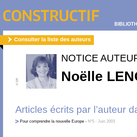
BIBLIOT
Consulter la liste des auteurs
NOTICE AUTEU
Noëlle LEN
© DR
Articles écrits par l’auteur 
Pour comprendre la nouvelle Europe
-
N°5 - Juin 2003