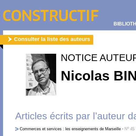
BIBLIOT
Consulter la liste des auteurs
NOTICE AUTEU
Nicolas BI
Articles écrits par l’auteur 
o
Commerces et services : les enseignements de Marseille
-
N
45 