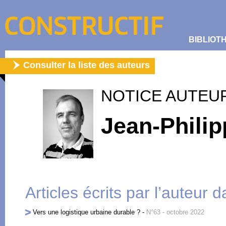
BIBLIOT
Consulter la liste des auteurs
NOTICE AUTEU
Jean-Philip
Articles écrits par l’auteur 
Vers une logistique urbaine durable ?
-
N°63 - octobre 2022