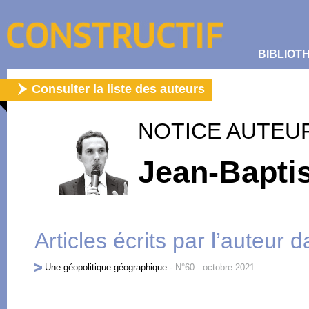
BIBLIOT
Consulter la liste des auteurs
NOTICE AUTEU
Jean-Bapti
Articles écrits par l’auteur 
Une géopolitique géographique
-
N°60 - octobre 2021