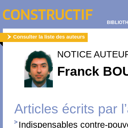
BIBLIOT
Consulter la liste des auteurs
NOTICE AUTEU
Franck BO
Articles écrits par 
Indispensables contre-pouv