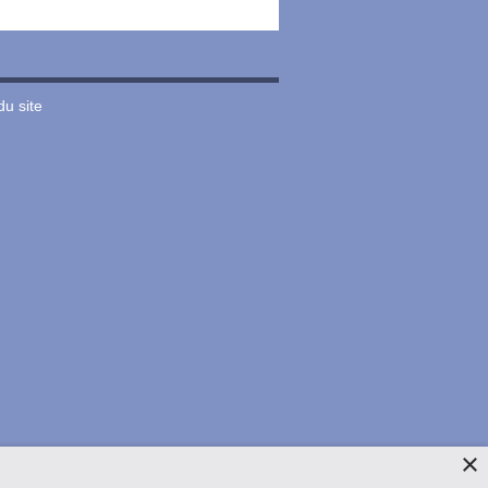
du site
×