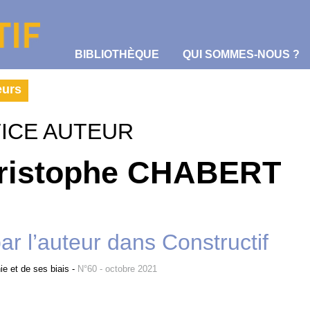
BIBLIOTHÈQUE
QUI SOMMES-NOUS ?
eurs
ICE AUTEUR
ristophe CHABERT
par l’auteur dans Constructif
ie et de ses biais
-
N°60 - octobre 2021