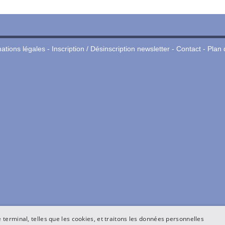
ations légales
-
Inscription / Désinscription newsletter
-
Contact
-
Plan 
terminal, telles que les cookies, et traitons les données personnelles