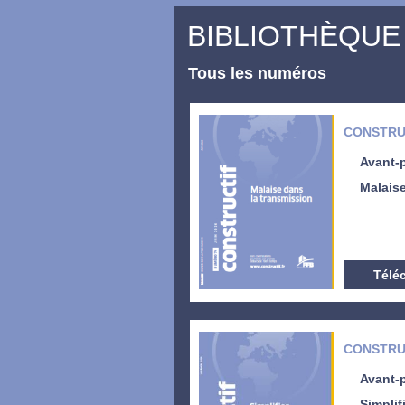
BIBLIOTHÈQUE
Tous les numéros
CONSTRUC
Avant-
Malaise
Télé
CONSTRUC
Avant-
Simplif