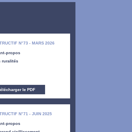
RUCTIF N°73 - MARS 2026
nt-propos
 ruralités
élécharger le PDF
RUCTIF N°71 - JUIN 2025
nt-propos
grand vieillissement