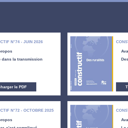
TIF N°74 - JUIN 2026
CONST
propos
Ava
 dans la transmission
Des
charger le PDF
T
TIF N°72 - OCTOBRE 2025
CONST
propos
Ava
ier, c’est compliqué
Le 