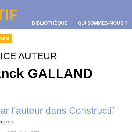
BIBLIOTHÈQUE
QUI SOMMES-NOUS ?
eurs
ICE AUTEUR
anck GALLAND
par l’auteur dans Constructif
le de la