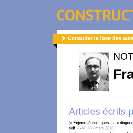
Consulter la liste des aut
NOT
Fr
Articles écrits 
Enjeux géopolitiques : la « diagona
o
soif »
-
N
43 - mars 2016