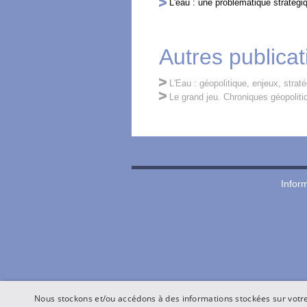
L'eau : une problématique stratégi
Autres publicat
L'Eau : géopolitique, enjeux, strat
Le grand jeu. Chroniques géopoliti
Inform
Nous stockons et/ou accédons à des informations stockées sur votre 