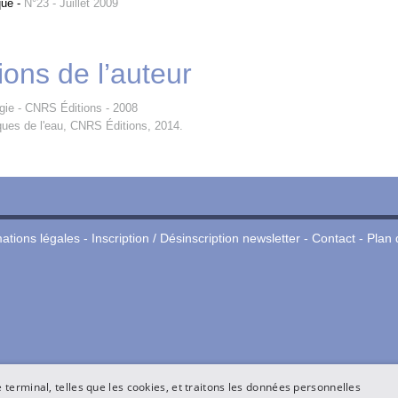
que
-
N°23 - Juillet 2009
ions de l’auteur
égie - CNRS Éditions - 2008
ques de l'eau, CNRS Éditions, 2014.
ations légales
-
Inscription / Désinscription newsletter
-
Contact
-
Plan 
terminal, telles que les cookies, et traitons les données personnelles