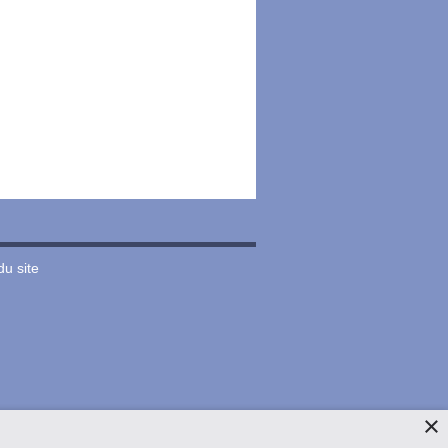
du site
×