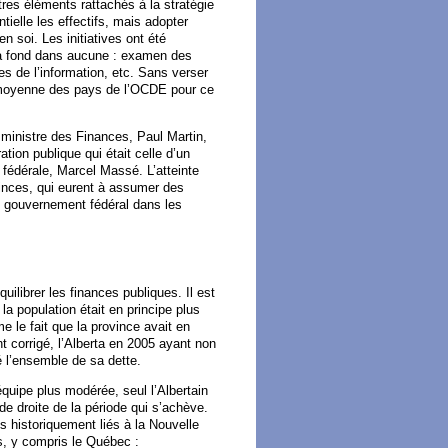
tres éléments rattachés à la stratégie
ielle les effectifs, mais adopter
n soi. Les initiatives ont été
e à fond dans aucune : examen des
s de l’information, etc. Sans verser
a moyenne des pays de l’OCDE pour ce
ministre des Finances, Paul Martin,
tion publique qui était celle d’un
 fédérale, Marcel Massé. L’atteinte
ovinces, qui eurent à assumer des
e gouvernement fédéral dans les
librer les finances publiques. Il est
la population était en principe plus
me le fait que la province avait en
t corrigé, l’Alberta en 2005 ayant non
 l’ensemble de sa dette.
quipe plus modérée, seul l’Albertain
de droite de la période qui s’achève.
ts historiquement liés à la Nouvelle
s, y compris le Québec :