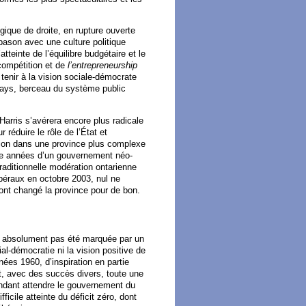
ogique de droite, en rupture ouverte
ason avec une culture politique
tteinte de l’équilibre budgétaire et le
 compétition et de
l’entrepreneurship
enir à la vision sociale-démocrate
 pays, berceau du système public
Harris s’avérera encore plus radicale
éduire le rôle de l’État et
tion dans une province plus complexe
atre années d’un gouvernement néo-
raditionnelle modération ontarienne
libéraux en octobre 2003, nul ne
ont changé la province pour de bon.
’a absolument pas été marquée par un
ial-démocratie ni la vision positive de
nées 1960, d’inspiration en partie
it, avec des succès divers, toute une
endant attendre le gouvernement du
icile atteinte du déficit zéro, dont