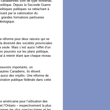
s canadiennes sont de type Whitehall,
r politique. Depuis la Seconde Guerre
litiques publiques se rattachant à
sant par la valorisation du
e grandes formations partisanes
déologique.
e réforme pour deux raisons qui ne
 la diversité des sociétés provinciales
seule. Mais c’est aussi l’effet d’un
 pouvoirs sur les plans politique,
cial à retenir étant que chaque niveau
pouvoirs importants, un
autres Canadiens, ils élisent
t aussi des impôts. Une réforme de
stration publique fédérale dans cette
e américaine pour l’utilisation des
 et l’Ontario – respectivement la plus
formes les plus spectaculaires et les