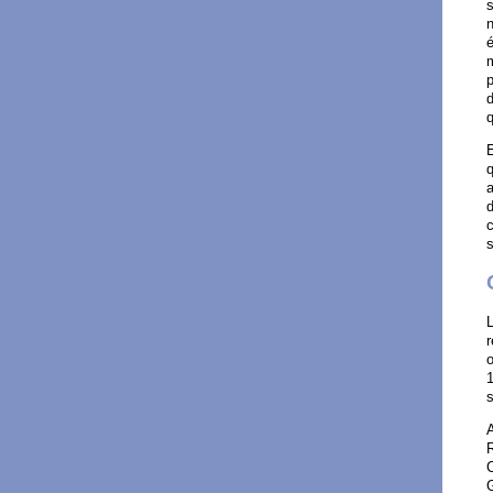
s
n
é
m
p
q
E
q
a
d
c
s
L
r
o
1
s
A
R
C
G