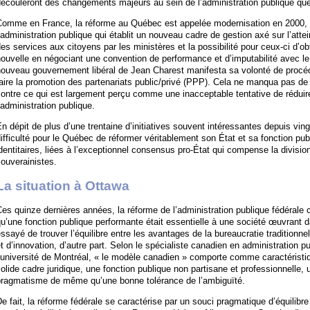
découleront des changements majeurs au sein de l’administration publique qu
omme en France, la réforme au Québec est appelée modernisation en 2000, elle
’administration publique qui établit un nouveau cadre de gestion axé sur l’atte
es services aux citoyens par les ministères et la possibilité pour ceux-ci d
ouvelle en négociant une convention de performance et d’imputabilité avec le
ouveau gouvernement libéral de Jean Charest manifesta sa volonté de procéder
aire la promotion des partenariats public/privé (PPP). Cela ne manqua pas de
ontre ce qui est largement perçu comme une inacceptable tentative de réduire 
’administration publique.
n dépit de plus d’une trentaine d’initiatives souvent intéressantes depuis ving
ifficulté pour le Québec de réformer véritablement son État et sa fonction pub
dentitaires, liées à l’exceptionnel consensus pro-État qui compense la division 
ouverainistes.
La situation à Ottawa
es quinze dernières années, la réforme de l’administration publique fédérale 
u’une fonction publique performante était essentielle à une société œuvrant
ssayé de trouver l’équilibre entre les avantages de la bureaucratie traditionnelle
t d’innovation, d’autre part. Selon le spécialiste canadien en administration 
’université de Montréal, « le modèle canadien » comporte comme caractéristiqu
olide cadre juridique, une fonction publique non partisane et professionnelle, 
pragmatisme de même qu’une bonne tolérance de l’ambiguïté.
e fait, la réforme fédérale se caractérise par un souci pragmatique d’équilibre