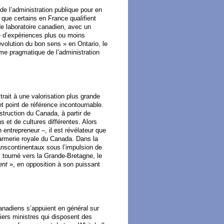
 de l’administration publique pour en
e que certains en France qualifient
 de laboratoire canadien, avec un
é d’expériences plus ou moins
évolution du bon sens » en Ontario, le
rme pragmatique de l’administration
trait à une valorisation plus grande
et point de référence incontournable.
struction du Canada, à partir de
s et de cultures différentes. Alors
entrepreneur –, il est révélateur que
darmerie royale du Canada. Dans la
ranscontinentaux sous l’impulsion de
s tourné vers la Grande-Bretagne, le
ent
», en opposition à son puissant
anadiens s’appuient en général sur
ers ministres qui disposent des