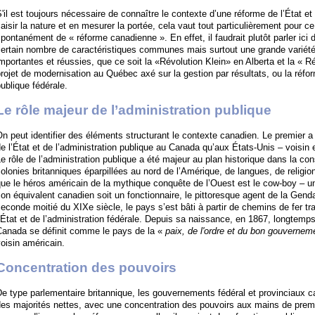
'il est toujours nécessaire de connaître le contexte d’une réforme de l’État et
aisir la nature et en mesurer la portée, cela vaut tout particulièrement pour c
pontanément de « réforme canadienne ». En effet, il faudrait plutôt parler ici
certain nombre de caractéristiques communes mais surtout une grande variét
mportantes et réussies, que ce soit la «Révolution Klein» en Alberta et la « R
rojet de modernisation au Québec axé sur la gestion par résultats, ou la réfo
ublique fédérale.
Le rôle majeur de l’administration publique
n peut identifier des éléments structurant le contexte canadien. Le premier a 
e l’État et de l’administration publique au Canada qu’aux États-Unis – voisin 
e rôle de l’administration publique a été majeur au plan historique dans la con
olonies britanniques éparpillées au nord de l’Amérique, de langues, de religion
ue le héros américain de la mythique conquête de l’Ouest est le cow-boy – un 
on équivalent canadien soit un fonctionnaire, le pittoresque agent de la Gen
econde moitié du XIXe siècle, le pays s’est bâti à partir de chemins de fer t
’État et de l’administration fédérale. Depuis sa naissance, en 1867, longtemp
Canada se définit comme le pays de la «
paix, de l'ordre et du bon gouvernem
oisin américain.
Concentration des pouvoirs
e type parlementaire britannique, les gouvernements fédéral et provinciaux c
es majorités nettes, avec une concentration des pouvoirs aux mains de premi