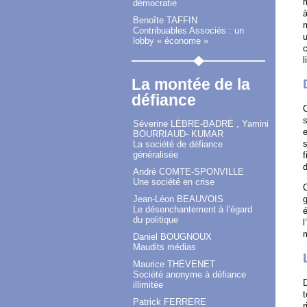
m
démocratie
à
Benoîte TAFFIN
m
Contribuables Associés : un
u
lobby « économe »
c
l
La montée de la
défiance
s
Séverine LÈBRE-BADRÉ , Yamini
e
BOURRIAUD- KUMAR
s
La société de défiance
généralisée
f
André COMTE-SPONVILLE
Une société en crise
C
g
Jean-Léon BEAUVOIS
Le désenchantement à l’égard
é
du politique
l
Daniel BOUGNOUX
Maudits médias
Maurice THÉVENET
Société anonyme à défiance
D
illimitée
t
Patrick FERRÈRE
r