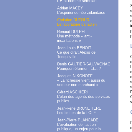
L’État comme semblant
S
Adrian MACEY
s
L’expérience néo-zélandaise
s
Christian DUFOUR
Le laboratoire canadien
i
p
Renaud DUTREIL
p
Une méthode « anti-
incantations »
Jean-Louis BENOIT
Ce que dirait Alexis de
Tocqueville...
O
d
Denis GAUTIER-SAUVAGNAC
L
Pourquoi réformer l’État ?
c
Jacques NIKONOFF
q
« La richesse vient aussi du
s
secteur non-marchand »
s
l
Gérard ASCHIERI
L’élan des agents des services
publics
v
Jean-René BRUNETIÈRE
Les limites de la LOLF
Jean-Pierre PLANCADE
D
L’évaluation de l’action
d
publique, un enjeu pour la