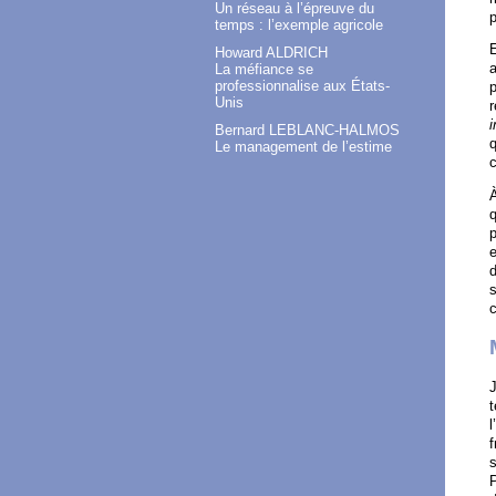
Un réseau à l’épreuve du
p
temps : l’exemple agricole
E
Howard ALDRICH
La méfiance se
professionnalise aux États-
p
Unis
r
i
Bernard LEBLANC-HALMOS
q
Le management de l’estime
À
q
e
d
s
c
J
t
l
f
s
P