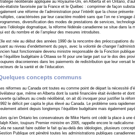
tratégie néolibérale appliquée au Royaume-Uni, en Alberta et en Ontario, d’au
éo-étatiste favorisée par la France et le Québec : comprimer de façon substant
galement une réforme de l’administration pour l’intérêt que la chose présente e
ultiples, caractérisées par leur caractère modéré sans que l’on ne s’engag
rogrammes, diversification des modes de prestations de services, technologie
dans l’idéologie dogmatique, la réforme fédérale canadienne se situe dans l
ui est du nombre et de l’ampleur des mesures introduites.
lle est née au début des années 1990 de la rencontre des préoccupations du 
uant au niveau d’endettement du pays, avec la volonté de changer l’administra
ncien haut fonctionnaire devenu ministre responsable de la Fonction publique
e l’équilibre budgétaire à Ottawa se fit pour une large part sur le dos des pr
oupures draconiennes dans les paiements de redistribution que leur versait l
ecteurs de la santé et de l’éducation.
Quelques concepts communs
es réformes au Canada ont toutes eu comme point de départ la nécessité d’équi
évélateur que, même en Alberta dont la santé financière était évidente et dont 
uverte qu’ailleurs au credo néolibéral, on ait dû invoquer pour justifier la réfor
992 le déficit per capita le plus élevé au Canada. Le problème sera rapidemen
eulement atteint depuis longtemps l’équilibre budgétaire mais également payé
lors qu’en Ontario les conservateurs de Mike Harris ont cédé la place à une é
alph Klein, toujours Premier ministre en 2005, rappelle encore le radicalisme 
ela ne saurait faire oublier le fait qu’au-delà des idéologies, plusieurs concep
estion Publique ont pénétré toutes les administrations publiques canadienne