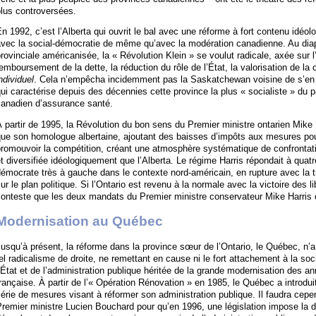
lus controversées.
n 1992, c’est l’Alberta qui ouvrit le bal avec une réforme à fort contenu idéol
avec la social-démocratie de même qu’avec la modération canadienne. Au diap
rovinciale américanisée, la « Révolution Klein » se voulut radicale, axée sur l’a
emboursement de la dette, la réduction du rôle de l’État, la valorisation de la
ndividuel
. Cela n’empêcha incidemment pas la Saskatchewan voisine de s’en t
ui caractérise depuis des décennies cette province la plus « socialiste » du
canadien d’assurance santé.
 partir de 1995, la Révolution du bon sens du Premier ministre ontarien Mike 
ue son homologue albertaine, ajoutant des baisses d’impôts aux mesures pour r
promouvoir la compétition, créant une atmosphère systématique de confronta
t diversifiée idéologiquement que l’Alberta. Le régime Harris répondait à qu
émocrate très à gauche dans le contexte nord-américain, en rupture avec la t
ur le plan politique. Si l’Ontario est revenu à la normale avec la victoire des 
onteste que les deux mandats du Premier ministre conservateur Mike Harris 
Modernisation au Québec
usqu’à présent, la réforme dans la province sœur de l’Ontario, le Québec, n
el radicalisme de droite, ne remettant en cause ni le fort attachement à la soc
’État et de l’administration publique héritée de la grande modernisation des an
rançaise. À partir de l’« Opération Rénovation » en 1985, le Québec a introdu
érie de mesures visant à réformer son administration publique. Il faudra cep
remier ministre Lucien Bouchard pour qu’en 1996, une législation impose la diff