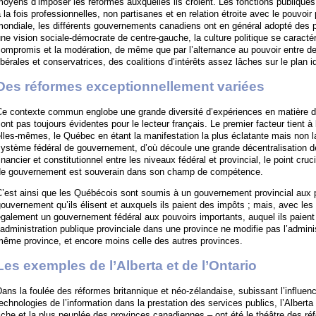
oyens d’imposer les réformes auxquelles ils croient. Les fonctions publique
 la fois professionnelles, non partisanes et en relation étroite avec le pouvoi
ondiale, les différents gouvernements canadiens ont en général adopté des po
ne vision sociale-démocrate de centre-gauche, la culture politique se caractéri
ompromis et la modération, de même que par l’alternance au pouvoir entre d
ibérales et conservatrices, des coalitions d’intérêts assez lâches sur le plan i
Des réformes exceptionnellement variées
Ce contexte commun englobe une grande diversité d’expériences en matière d
ont pas toujours évidentes pour le lecteur français. Le premier facteur tient à
lles-mêmes, le Québec en étant la manifestation la plus éclatante mais non la 
ystème fédéral de gouvernement, d’où découle une grande décentralisation des
inancier et constitutionnel entre les niveaux fédéral et provincial, le point cru
de gouvernement est souverain dans son champ de compétence.
’est ainsi que les Québécois sont soumis à un gouvernement provincial aux 
ouvernement qu’ils élisent et auxquels ils paient des impôts ; mais, avec les 
galement un gouvernement fédéral aux pouvoirs importants, auquel ils paien
’administration publique provinciale dans une province ne modifie pas l’admini
même province, et encore moins celle des autres provinces.
Les exemples de l’Alberta et de l’Ontario
ans la foulée des réformes britannique et néo-zélandaise, subissant l’influenc
echnologies de l’information dans la prestation des services publics, l’Alberta
iche et la plus peuplée des provinces canadiennes – ont été le théâtre des ré